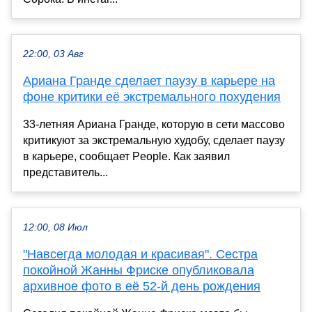
22:00, 03 Авг
Ариана Гранде сделает паузу в карьере на
фоне критики её экстремального похудения
33-летняя Ариана Гранде, которую в сети массово
критикуют за экстремальную худобу, сделает паузу
в карьере, сообщает Рeople. Как заявил
представитель...
12:00, 08 Июл
"Навсегда молодая и красивая". Сестра
покойной Жанны Фриске опубликовала
архивное фото в её 52-й день рождения