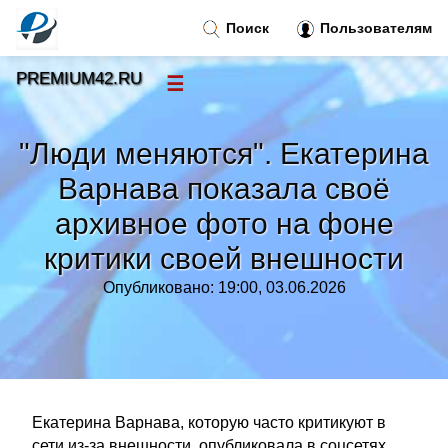
Поиск
Пользователям
PREMIUM42.RU
☰
Новости
»
"Люди меняются". Екатерина
Тренды новостей
»
Варнава показала своё
архивное фото на фоне
Рубрики
»
критики своей внешности
Правила
»
Опубликовано: 19:00, 03.06.2026
Контакт
»
Екатерина Варнава, которую часто критикуют в
сети из-за внешности, опубликовала в соцсетях