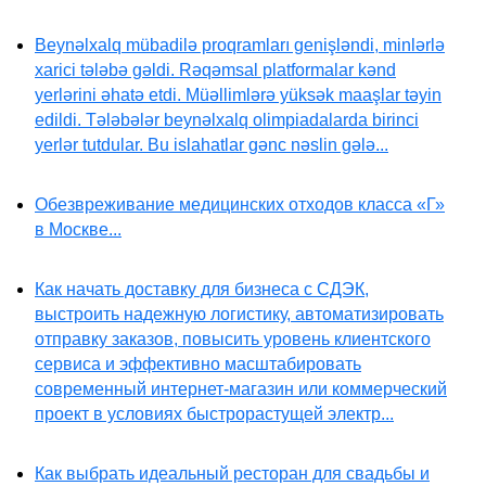
Beynəlxalq mübadilə proqramları genişləndi, minlərlə
xarici tələbə gəldi. Rəqəmsal platformalar kənd
yerlərini əhatə etdi. Müəllimlərə yüksək maaşlar təyin
edildi. Tələbələr beynəlxalq olimpiadalarda birinci
yerlər tutdular. Bu islahatlar gənc nəslin gələ...
Обезвреживание медицинских отходов класса «Г»
в Москве...
Как начать доставку для бизнеса с СДЭК,
выстроить надежную логистику, автоматизировать
отправку заказов, повысить уровень клиентского
сервиса и эффективно масштабировать
современный интернет-магазин или коммерческий
проект в условиях быстрорастущей электр...
Как выбрать идеальный ресторан для свадьбы и