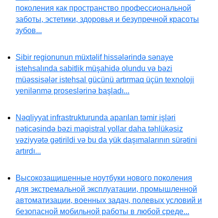
поколения как пространство профессиональной
заботы, эстетики, здоровья и безупречной красоты
зубов...
Sibir regionunun müxtəlif hissələrində sənaye
istehsalında sabitlik müşahidə olundu və bəzi
müəssisələr istehsal gücünü artırmaq üçün texnoloji
yenilənmə proseslərinə başladı...
Nəqliyyat infrastrukturunda aparılan təmir işləri
nəticəsində bəzi magistral yollar daha təhlükəsiz
vəziyyətə gətirildi və bu da yük daşımalarının sürətini
artırdı...
Высокозащищенные ноутбуки нового поколения
для экстремальной эксплуатации, промышленной
автоматизации, военных задач, полевых условий и
безопасной мобильной работы в любой среде...