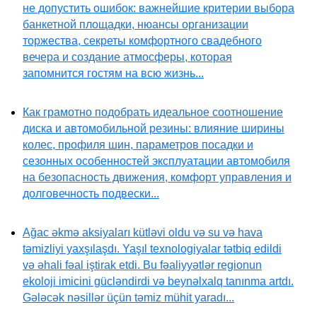
не допустить ошибок: важнейшие критерии выбора
банкетной площадки, нюансы организации
торжества, секреты комфортного свадебного
вечера и создание атмосферы, которая
запомнится гостям на всю жизнь...
Как грамотно подобрать идеальное соотношение
диска и автомобильной резины: влияние ширины
колес, профиля шин, параметров посадки и
сезонных особенностей эксплуатации автомобиля
на безопасность движения, комфорт управления и
долговечность подвески...
Ağac əkmə aksiyaları kütləvi oldu və su və hava
təmizliyi yaxşılaşdı. Yaşıl texnologiyalar tətbiq edildi
və əhali fəal iştirak etdi. Bu fəaliyyətlər regionun
ekoloji imicini gücləndirdi və beynəlxalq tanınma artdı.
Gələcək nəsillər üçün təmiz mühit yaradı...