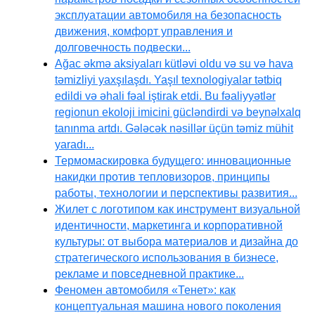
эксплуатации автомобиля на безопасность
движения, комфорт управления и
долговечность подвески...
Ağac əkmə aksiyaları kütləvi oldu və su və hava
təmizliyi yaxşılaşdı. Yaşıl texnologiyalar tətbiq
edildi və əhali fəal iştirak etdi. Bu fəaliyyətlər
regionun ekoloji imicini gücləndirdi və beynəlxalq
tanınma artdı. Gələcək nəsillər üçün təmiz mühit
yaradı...
Термомаскировка будущего: инновационные
накидки против тепловизоров, принципы
работы, технологии и перспективы развития...
Жилет с логотипом как инструмент визуальной
идентичности, маркетинга и корпоративной
культуры: от выбора материалов и дизайна до
стратегического использования в бизнесе,
рекламе и повседневной практике...
Феномен автомобиля «Тенет»: как
концептуальная машина нового поколения