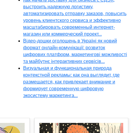
выстроить надежную логистику,
автоматизировать отправку заказов, повысить
уровень клиентского сервиса и эффективно
масштабировать современный интернет-
магазин или коммерческий проект...
Відео-дошки оголошень в Україні як новий
формат онлайн-комунікації: розвиток
цифрових платформ, маркетингові можливості
та майбутнє інтерактивних сервісів...
Визуальная и функциональная природа
контекстной рекламы: как она выглядит, где
размещается, как привлекает внимание и
формирует современную цифровую
экосистему маркетинга...