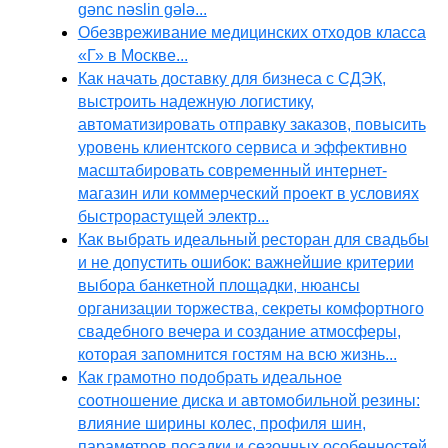
gənc nəslin gələ...
Обезвреживание медицинских отходов класса
«Г» в Москве...
Как начать доставку для бизнеса с СДЭК,
выстроить надежную логистику,
автоматизировать отправку заказов, повысить
уровень клиентского сервиса и эффективно
масштабировать современный интернет-
магазин или коммерческий проект в условиях
быстрорастущей электр...
Как выбрать идеальный ресторан для свадьбы
и не допустить ошибок: важнейшие критерии
выбора банкетной площадки, нюансы
организации торжества, секреты комфортного
свадебного вечера и создание атмосферы,
которая запомнится гостям на всю жизнь...
Как грамотно подобрать идеальное
соотношение диска и автомобильной резины:
влияние ширины колес, профиля шин,
параметров посадки и сезонных особенностей