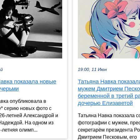
ай
19:00, 11 Июн
Навка показала новые
Татьяна Навка показал
очерьми
мужем Дмитрием Песко
беременной в третий р
вка опубликовала в
дочерью Елизаветой
* серию новых фото с
26-летней Александрой и
Татьяна Навка показала 
Надеждой. На одном из
фотографии с мужем, прес
-летняя олимп...
секретарём президента Р
Дмитрием Песковым, его