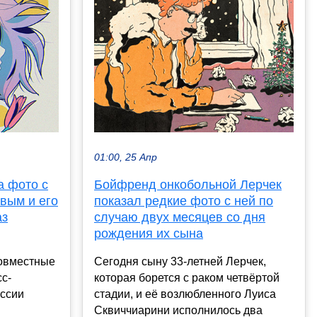
01:00, 25 Апр
а фото с
Бойфренд онкобольной Лерчек
вым и его
показал редкие фото с ней по
аз
случаю двух месяцев со дня
рождения их сына
совместные
Сегодня сыну 33-летней Лерчек,
с-
которая борется с раком четвёртой
оссии
стадии, и её возлюбленного Луиса
Сквиччиарини исполнилось два