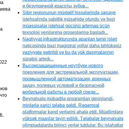
ла
и безупречной красоты зубов...
лиева
Sibir regionunun müxtəlif hissələrində sənaye
istehsalında sabitlik müşahidə olundu və bəzi
müəssisələr istehsal gücünü artırmaq üçün
ла
texnoloji yenilənmə proseslərinə başladı...
Nəqliyyat infrastrukturunda aparılan təmir işləri
nəticəsində bəzi magistral yollar daha təhlükəsiz
vəziyyətə gətirildi və bu da yük daşımalarının
sürətini artırdı...
022
Высокозащищенные ноутбуки нового
поколения для экстремальной эксплуатации,
промышленной автоматизации, военных
задач, полевых условий и безопасной
иков
мобильной работы в любой среде...
что
Beynəlxalq mübadilə proqramları genişləndi,
minlərlə xarici tələbə gəldi. Rəqəmsal
platformalar kənd yerlərini əhatə etdi. Müəllimlərə
6,
yüksək maaşlar təyin edildi. Tələbələr beynəlxalq
olimpiadalarda birinci yerlər tutdular. Bu islahatlar