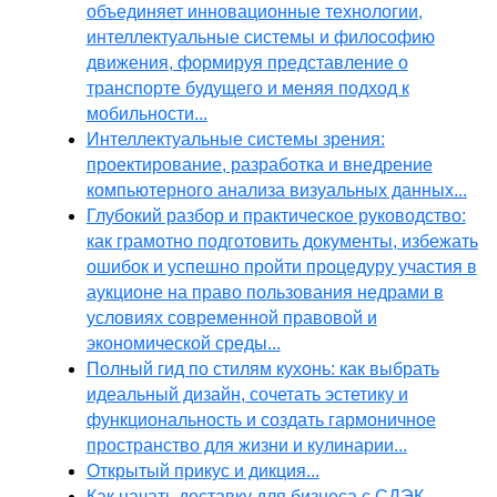
объединяет инновационные технологии,
интеллектуальные системы и философию
движения, формируя представление о
транспорте будущего и меняя подход к
мобильности...
Интеллектуальные системы зрения:
проектирование, разработка и внедрение
компьютерного анализа визуальных данных...
Глубокий разбор и практическое руководство:
как грамотно подготовить документы, избежать
ошибок и успешно пройти процедуру участия в
аукционе на право пользования недрами в
условиях современной правовой и
экономической среды...
Полный гид по стилям кухонь: как выбрать
идеальный дизайн, сочетать эстетику и
функциональность и создать гармоничное
пространство для жизни и кулинарии...
Открытый прикус и дикция...
Как начать доставку для бизнеса с СДЭК,