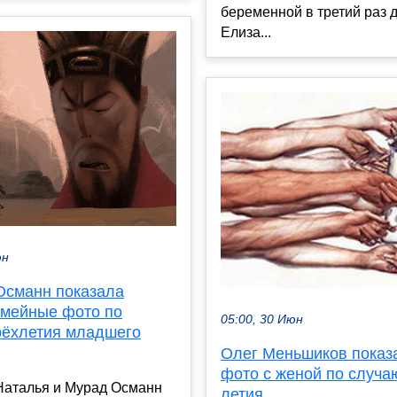
беременной в третий раз 
Елиза...
юн
Османн показала
емейные фото по
05:00, 30 Июн
рёхлетия младшего
Олег Меньшиков показ
фото с женой по случаю
Наталья и Мурад Османн
летия