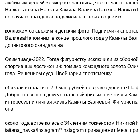
любимым делом! Безмерно счастлива, что ты часть наше
Навка.Татьяна Навка и Камила ВалиеваТатьяна Навка 
по случаю праздника поделилась в своих соцсетях
коллажем со свежим и детским фото. Подписчики спортс
ВалиеваНапомним, в конце прошлого года у Камилы Вал
допингового скандала на
Олимпиаде-2022. Тогда фигуристку исключили из сборной
спортивных достижений: помимо командного золота Олим
года. Решением суда Швейцарии спортсменку
обязали выплатить 2,3 млн рублей по делу о допинге.На
ДоброFon вышел документальный фильм о её жизни.Кам
интересует и личная жизнь Камилы Валиевой. Фигуристка 
она
около года встречалась с 34-летним хоккеистом Никитой 
tatiana_navka/Instagram**Instagram принадлежит Meta, п