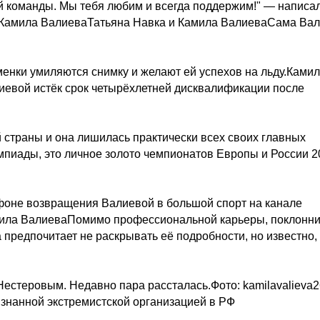
й команды. Мы тебя любим и всегда поддержим!" — написа
и Камила ВалиеваТатьяна Навка и Камила ВалиеваСама Ва
менки умиляются снимку и желают ей успехов на льду.Ками
иевой истёк срок четырёхлетней дисквалификации после
 страны и она лишилась практически всех своих главных
пиады, это личное золото чемпионатов Европы и России 2
 фоне возвращения Валиевой в большой спорт на канале
ила ВалиеваПомимо профессиональной карьеры, поклонн
предпочитает не раскрывать её подробности, но известно, 
Нестеровым. Недавно пара рассталась.Фото: kamilavalieva2
ризнанной экстремистской организацией в РФ