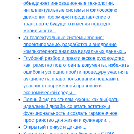
объединяет инновационные технологии,
интеллектуальные системы и философию
движения, формируя представление о
транспорте будущего и меняя подход к
мобильности...
Интеллектуальные системы зрения:
проектирование, разработка и внедрение
компьютерного анализа визуальных данных...
Глубокий разбор и практическое руководство:
как грамотно подготовить документы, избежать
ошибок и успешно пройти процедуру участия в
аукционе на право пользования недрами в
условиях современной правовой и
экономической среды...
Полный гид по стилям кухонь: как выбрать
идеальный дизайн, сочетать эстетику и
функциональность и создать гармоничное
пространство для жизни и кулинарии...
Открытый прикус и дикция...
Как начать доставку для бизнеса с СДЭК,