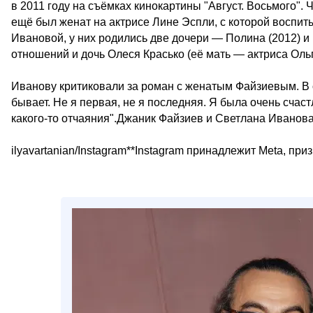
в 2011 году на съёмках кинокартины "Август. Восьмого". 
ещё был женат на актрисе Лине Эспли, с которой воспит
Ивановой, у них родились две дочери — Полина (2012) и 
отношений и дочь Олеся Красько (её мать — актриса Оль
Иванову критиковали за роман с женатым Файзиевым. В од
бывает. Не я первая, не я последняя. Я была очень счас
какого-то отчаяния".Джаник Файзиев и Светлана ИвановаФ
ilyavartanian/Instagram**Instagram принадлежит Meta, пр