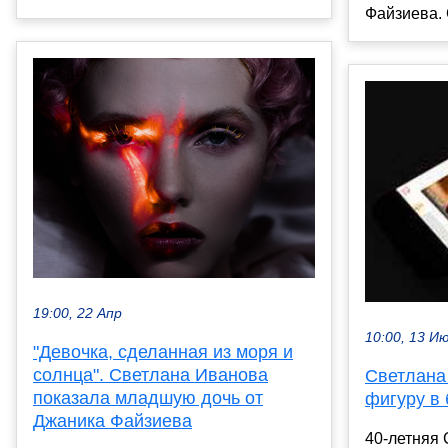
Файзиева. 
19:00, 22 Апр
10:00, 13 И
"Девочка, сделанная из моря и
солнца". Светлана Иванова
Светлана
показала младшую дочь от
фигуру в
Джаника Файзиева
40-летняя