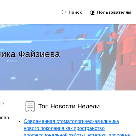
Поиск
Пользователям
ника Файзиева
ое
Топ Новости Недели
нова
Современная стоматологическая клиника
нового поколения как пространство
профессиональной заботы, эстетики, здоровья