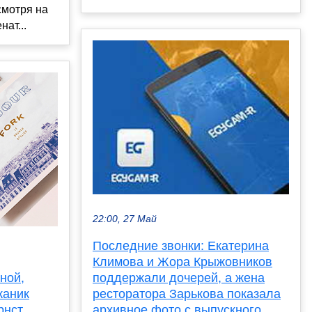
мотря на
нат...
22:00, 27 Май
Последние звонки: Екатерина
Климова и Жора Крыжовников
ной,
поддержали дочерей, а жена
жаник
ресторатора Зарькова показала
нст,
архивное фото с выпускного