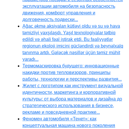
эксплуатации автомобиля на безопасность
движения, комфорт управления и
долговечность подвески...
Ağac əkmə aksiyaları kütləvi oldu və su və hava
təmizliyi yaxşılaşdı. Yaşıl texnologiyalar tətbiq
edildi və əhali fəal iştirak etdi. Bu fəaliyyətlər
regionun ekoloji imicini gücləndirdi və beynəlxalq
tanınma artdı. Gələcək nəsillər üçün təmiz mühit
yaradı...
Термомаскировка будущего: инновационные
накидки против тепловизоров, принципы
работы, технологии и перспективы развития...
Жилет с логотипом как инструмент визуальной
идентичности, маркетинга и корпоративной
культуры: от выбора материалов и дизайна до
стратегического использования в бизнесе,
рекламе и повседневной практике...
Феномен автомобиля «Тенет»: как
концептуальная машина нового поколения