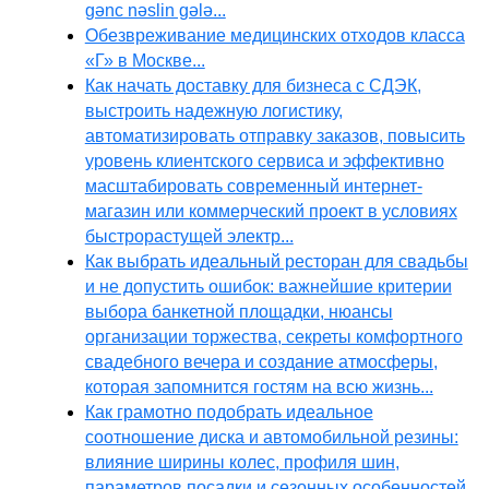
gənc nəslin gələ...
Обезвреживание медицинских отходов класса
«Г» в Москве...
Как начать доставку для бизнеса с СДЭК,
выстроить надежную логистику,
автоматизировать отправку заказов, повысить
уровень клиентского сервиса и эффективно
масштабировать современный интернет-
магазин или коммерческий проект в условиях
быстрорастущей электр...
Как выбрать идеальный ресторан для свадьбы
и не допустить ошибок: важнейшие критерии
выбора банкетной площадки, нюансы
организации торжества, секреты комфортного
свадебного вечера и создание атмосферы,
которая запомнится гостям на всю жизнь...
Как грамотно подобрать идеальное
соотношение диска и автомобильной резины:
влияние ширины колес, профиля шин,
параметров посадки и сезонных особенностей