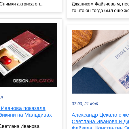
Снимки актриса оп...
Джаником Файзиевым, нес
то что он тогда был ещё же
юл
07:00, 21 Май
 Иванова показала
Александр Цекало с же
 бикини на Мальдивах
Светлана Иванова и Д
 Светлана Иванова
Файзиев, Константин Эр