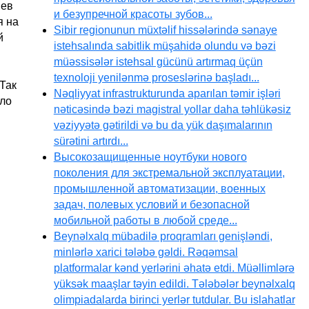
иев
и безупречной красоты зубов...
я на
Sibir regionunun müxtəlif hissələrində sənaye
й
istehsalında sabitlik müşahidə olundu və bəzi
müəssisələr istehsal gücünü artırmaq üçün
texnoloji yenilənmə proseslərinə başladı...
Так
Nəqliyyat infrastrukturunda aparılan təmir işləri
ыло
nəticəsində bəzi magistral yollar daha təhlükəsiz
vəziyyətə gətirildi və bu da yük daşımalarının
sürətini artırdı...
Высокозащищенные ноутбуки нового
поколения для экстремальной эксплуатации,
промышленной автоматизации, военных
задач, полевых условий и безопасной
мобильной работы в любой среде...
Beynəlxalq mübadilə proqramları genişləndi,
minlərlə xarici tələbə gəldi. Rəqəmsal
platformalar kənd yerlərini əhatə etdi. Müəllimlərə
yüksək maaşlar təyin edildi. Tələbələr beynəlxalq
olimpiadalarda birinci yerlər tutdular. Bu islahatlar