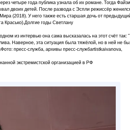
Через четыре года публика узнала об их романе. Тогда Файз
ывал двоих детей. После развода с Эспли режиссёр женилс
Мира (2018). У него также есть старшая дочь от предыдущи
га Красько).Долгие годы Светлану
ном из интервью она сама высказалась на этот счёт так: "
тлива. Наверное, эта ситуация была тяжёлой, но в ней не б
ото: пресс-служба, архивы пресс-службartistkaivanova,
изнанной экстремистской организацией в РФ