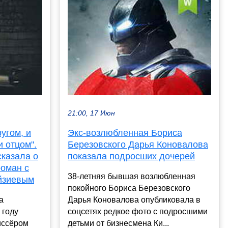
21:00, 17 Июн
ругом, и
Экс-возлюбленная Бориса
 отцом".
Березовского Дарья Коновалова
казала о
показала подросших дочерей
роман с
38-летняя бывшая возлюбленная
йзиевым
покойного Бориса Березовского
а
Дарья Коновалова опубликовала в
 году
соцсетях редкое фото с подросшими
иссёром
детьми от бизнесмена Ки...