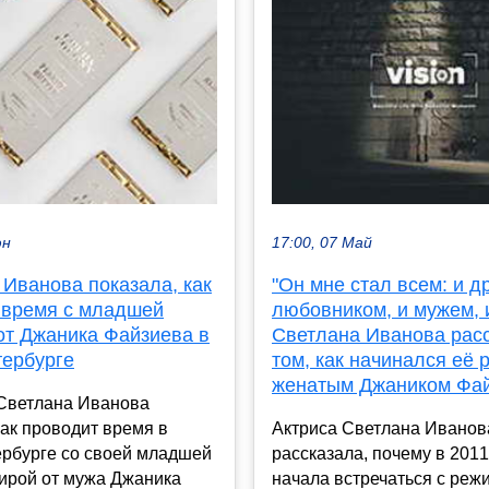
юн
17:00, 07 Май
 Иванова показала, как
"Он мне стал всем: и д
 время с младшей
любовником, и мужем, и
от Джаника Файзиева в
Светлана Иванова расс
тербурге
том, как начинался её 
женатым Джаником Фа
 Светлана Иванова
как проводит время в
Актриса Светлана Иванов
ербурге со своей младшей
рассказала, почему в 2011
ирой от мужа Джаника
начала встречаться с реж