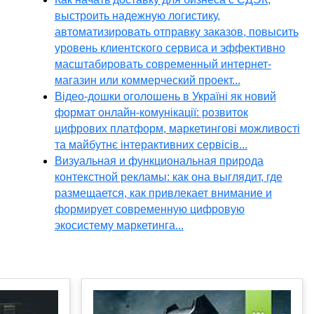
выстроить надежную логистику,
автоматизировать отправку заказов, повысить
уровень клиентского сервиса и эффективно
масштабировать современный интернет-
магазин или коммерческий проект...
Відео-дошки оголошень в Україні як новий
формат онлайн-комунікації: розвиток
цифрових платформ, маркетингові можливості
та майбутнє інтерактивних сервісів...
Визуальная и функциональная природа
контекстной рекламы: как она выглядит, где
размещается, как привлекает внимание и
формирует современную цифровую
экосистему маркетинга...