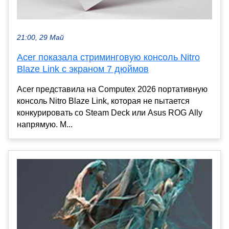
21:00, 29 Май
Acer показала стриминговую консоль Nitro
Blaze Link с экраном 7 дюймов
Acer представила на Computex 2026 портативную
консоль Nitro Blaze Link, которая не пытается
конкурировать со Steam Deck или Asus ROG Ally
напрямую. М...