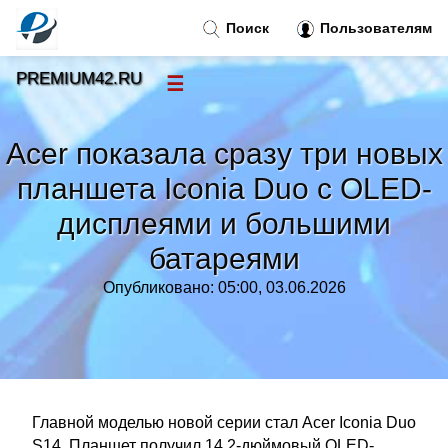
Поиск
Пользователям
PREMIUM42.RU
☰
Новости
»
Acer показала сразу три новых
Тренды новостей
»
планшета Iconia Duo с OLED-
дисплеями и большими
Рубрики
»
батареями
Правила
»
Опубликовано: 05:00, 03.06.2026
Контакт
»
Главной моделью новой серии стал Acer Iconia Duo
S14. Планшет получил 14,2-дюймовый OLED-