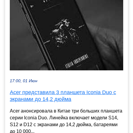
17:00, 01 Июн
Acer представила 3 планшета Iconia Duo с
экранами до 14,2 дюйма
Acer анонсировала в Китае три больших планшета
серии Iconia Duo. Линейка включает модели S14,
S12 и D12 с экранами до 14,2 дюйма, батареями
до 10 000...