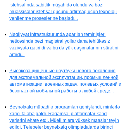
istehsalında sabitlik müşahidə olundu və bəzi
müəssisələr istehsal gücünü artırmaq üçün texnoloji
yenilənmə proseslərinə başladı...
Nəqliyyat infrastrukturunda aparılan təmir işləri
nəticəsində bəzi magistral yollar daha təhlükəsiz
vəziyyətə gətirildi və bu da yük daşımalarının sürətini
artırdı...
Высокозащищенные ноутбуки нового поколения
для экстремальной эксплуатации, промышленной
автоматизации, военных задач, полевых условий и
безопасной мобильной работы в любой среде...
Beynəlxalq mübadilə proqramları genişləndi, minlərlə
xarici tələbə gəldi. Rəqəmsal platformalar kənd
yerlərini əhatə etdi. Müəllimlərə yüksək maaşlar təyin
edildi. Tələbələr beynəlxalq olimpiadalarda birinci