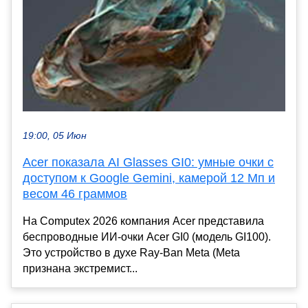
19:00, 05 Июн
Acer показала AI Glasses GI0: умные очки с
доступом к Google Gemini, камерой 12 Мп и
весом 46 граммов
На Computex 2026 компания Acer представила
беспроводные ИИ-очки Acer GI0 (модель GI100).
Это устройство в духе Ray-Ban Meta (Meta
признана экстремист...