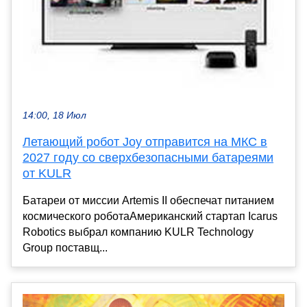
14:00, 18 Июл
Летающий робот Joy отправится на МКС в
2027 году со сверхбезопасными батареями
от KULR
Батареи от миссии Artemis II обеспечат питанием
космического роботаАмериканский стартап Icarus
Robotics выбрал компанию KULR Technology
Group поставщ...