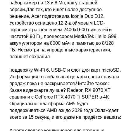
набор камер на 13 и 8 Мп, как у старшей
версии.Для тех, кто ищет более доступное
решение, Acer подготовила Iconia Duo D12.
Устройство оснащено 12,2-дюймовым LCD-
экраном с разрешением 2400х1600 пикселей и
частотой 90 Гц, процессором MediaTek Helio G99,
аккумулятором на 8000 мАч и памятью до 8/128
ГБ. Несмотря на упрощенные характеристики,
планшет сохранил
поддержку Wi-Fi 6, USB-C и слот для карт microSD.
Информация о глобальных ценах и сроках начала
продаж пока не раскрывается.Читайте также:
Какая видеокарта лучше? Radeon RX 9070 XT
сравнили с GeForce RTX 4070 Ti SUPER в 4K
Официально: платформа AM5 будет
поддерживаться AMD аж до 2029 года Охлаждает
всего за 15 секунд, и его даже не придётся вешать:
Xiaomi сделала кондиционер для огромных