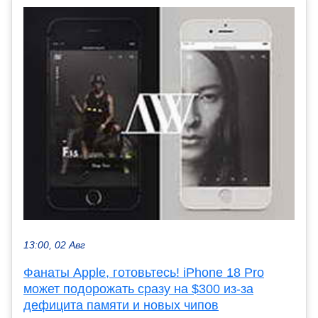
13:00, 02 Авг
Фанаты Apple, готовьтесь! iPhone 18 Pro
может подорожать сразу на $300 из-за
дефицита памяти и новых чипов