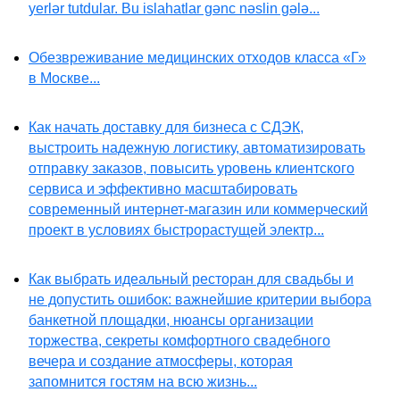
yerlər tutdular. Bu islahatlar gənc nəslin gələ...
Обезвреживание медицинских отходов класса «Г»
в Москве...
Как начать доставку для бизнеса с СДЭК,
выстроить надежную логистику, автоматизировать
отправку заказов, повысить уровень клиентского
сервиса и эффективно масштабировать
современный интернет-магазин или коммерческий
проект в условиях быстрорастущей электр...
Как выбрать идеальный ресторан для свадьбы и
не допустить ошибок: важнейшие критерии выбора
банкетной площадки, нюансы организации
торжества, секреты комфортного свадебного
вечера и создание атмосферы, которая
запомнится гостям на всю жизнь...