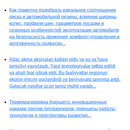
Как грамотно подобрать идеальное соотношение
диска и автомобильной резины: влияние ширины
колес, профиля шин, параметров посадки и
сезонных особенностей эксплуатации автомобиля
на безопасность движения, комфорт управления и
долговечность подвески...
Ağac əkmə aksiyaları kütləvi oldu və su və hava
təmizliyi yaxşılaşdı. Yaşıl texnologiyalar tətbiq edildi
və əhali fəal iştirak etdi. Bu fəaliyyətlər regionun
ekoloji imicini gücləndirdi və beynəlxalq tanınma artdı.
Gələcək nəsillər üçün təmiz mühit yaradı...
Термомаскировка будущего: инновационные
накидки против тепловизоров, принципы работы,
технологии и перспективы развития...