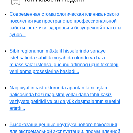
Современная стоматологическая клиника нового
поколения как пространство профессиональной
заботы, эстетики, здоровья и безупречной красоты
зубов...
Sibir regionunun müxtəlif hissələrində sənaye
istehsalında sabitlik müşahidə olundu və bəzi
müəssisələr istehsal gücünü artırmaq üçün texnoloji
yenilənmə proseslərinə başladı...
Nəqliyyat infrastrukturunda aparılan təmir işləri
nəticəsində bəzi magistral yollar daha təhlükəsiz
vəziyyətə gətirildi və bu da yük daşımalarının sürətini
artırdı...
Высокозащищенные ноутбуки нового поколения
для экстремальной эксплуатации, промышленной