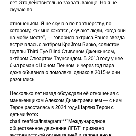
лет. Это действительно захватывающе. Но я не
скучаю по
отношениям. Я не скучаю по партнёрству, по
которому, как мне кажется, скучают люди, когда они
на моём месте", — говорила актриса.Ранее звезда
встречалась с актёром Крейгом Бирко, солистом
группы Third Eye Blind Стивеном Дженкинсом,
актёром Стюартом Таунсендом. В 2013 году у неё
был роман с Шоном Пенном, и через год пара
даже объявила о помолвке, однако в 2015-м они
разошлись.
Несколько лет назад обсуждали её отношения с
манекенщиком Алексом Димитриевичем — с ним
Терон рассталась в 2024 году.Шарлиз Терон с
детьмиФото:
charlizeafrica/Instagram***"Международное
общественное движение ЛГБТ" признано
экстремистской организацией и запрещено в