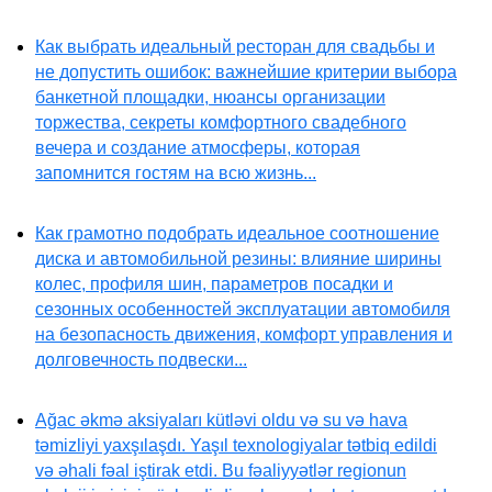
Как выбрать идеальный ресторан для свадьбы и
не допустить ошибок: важнейшие критерии выбора
банкетной площадки, нюансы организации
торжества, секреты комфортного свадебного
вечера и создание атмосферы, которая
запомнится гостям на всю жизнь...
Как грамотно подобрать идеальное соотношение
диска и автомобильной резины: влияние ширины
колес, профиля шин, параметров посадки и
сезонных особенностей эксплуатации автомобиля
на безопасность движения, комфорт управления и
долговечность подвески...
Ağac əkmə aksiyaları kütləvi oldu və su və hava
təmizliyi yaxşılaşdı. Yaşıl texnologiyalar tətbiq edildi
və əhali fəal iştirak etdi. Bu fəaliyyətlər regionun