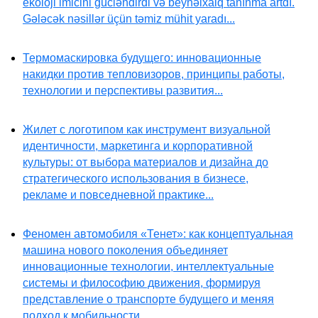
ekoloji imicini gücləndirdi və beynəlxalq tanınma artdı.
Gələcək nəsillər üçün təmiz mühit yaradı...
Термомаскировка будущего: инновационные
накидки против тепловизоров, принципы работы,
технологии и перспективы развития...
Жилет с логотипом как инструмент визуальной
идентичности, маркетинга и корпоративной
культуры: от выбора материалов и дизайна до
стратегического использования в бизнесе,
рекламе и повседневной практике...
Феномен автомобиля «Тенет»: как концептуальная
машина нового поколения объединяет
инновационные технологии, интеллектуальные
системы и философию движения, формируя
представление о транспорте будущего и меняя
подход к мобильности...