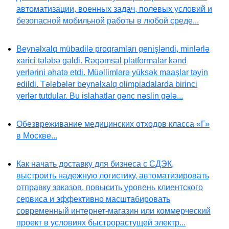
автоматизации, военных задач, полевых условий и
безопасной мобильной работы в любой среде...
Beynəlxalq mübadilə proqramları genişləndi, minlərlə
xarici tələbə gəldi. Rəqəmsal platformalar kənd
yerlərini əhatə etdi. Müəllimlərə yüksək maaşlar təyin
edildi. Tələbələr beynəlxalq olimpiadalarda birinci
yerlər tutdular. Bu islahatlar gənc nəslin gələ...
Обезвреживание медицинских отходов класса «Г»
в Москве...
Как начать доставку для бизнеса с СДЭК,
выстроить надежную логистику, автоматизировать
отправку заказов, повысить уровень клиентского
сервиса и эффективно масштабировать
современный интернет-магазин или коммерческий
проект в условиях быстрорастущей электр...