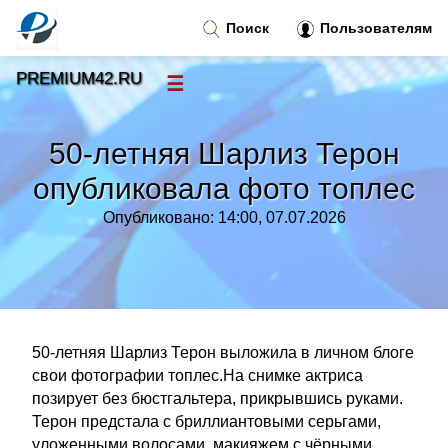
Поиск
Пользователям
PREMIUM42.RU
☰
Новости
»
50-летняя Шарлиз Терон
Тренды новостей
»
опубликовала фото топлес
Опубликовано: 14:00, 07.07.2026
Рубрики
»
Правила
»
Контакт
»
50-летняя Шарлиз Терон выложила в личном блоге
свои фотографии топлес.На снимке актриса
позирует без бюстгальтера, прикрывшись руками.
Терон предстала с бриллиантовыми серьгами,
уложенными волосами, макияжем с чёрными