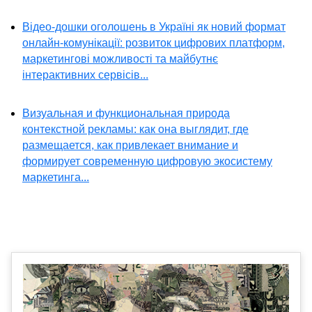
Відео-дошки оголошень в Україні як новий формат
онлайн-комунікації: розвиток цифрових платформ,
маркетингові можливості та майбутнє
інтерактивних сервісів...
Визуальная и функциональная природа
контекстной рекламы: как она выглядит, где
размещается, как привлекает внимание и
формирует современную цифровую экосистему
маркетинга...