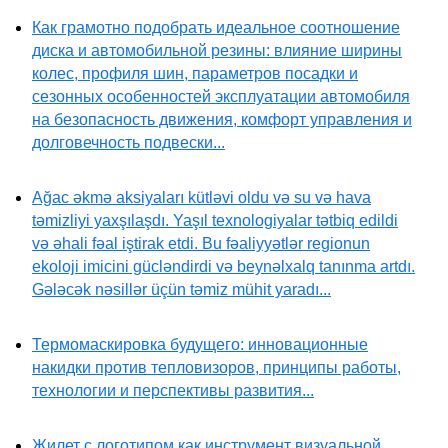
Как грамотно подобрать идеальное соотношение
диска и автомобильной резины: влияние ширины
колес, профиля шин, параметров посадки и
сезонных особенностей эксплуатации автомобиля
на безопасность движения, комфорт управления и
долговечность подвески...
Ağac əkmə aksiyaları kütləvi oldu və su və hava
təmizliyi yaxşılaşdı. Yaşıl texnologiyalar tətbiq edildi
və əhali fəal iştirak etdi. Bu fəaliyyətlər regionun
ekoloji imicini gücləndirdi və beynəlxalq tanınma artdı.
Gələcək nəsillər üçün təmiz mühit yaradı...
Термомаскировка будущего: инновационные
накидки против тепловизоров, принципы работы,
технологии и перспективы развития...
Жилет с логотипом как инструмент визуальной