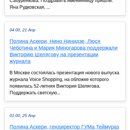
Сабуренкова. Поздравить именинницу пришли:
Яна Рудковская, ...
04:00, 21 Апр
Полина Аскери, Нино Нинидзе, Люся
Чеботина и Мария Миногарова поддержали
Викторию Шелягову на презентации
журнала
В Москве состоялась презентация нового выпуска
журнала Voice Shopping, на обложке которого
появилась 52-летняя Виктория Шелягова.
Поддержать светскую...
01:00, 25 Апр
Полина Аскери, гендиректор ГУМа Теймураз