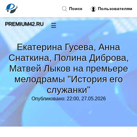
Поиск
Пользователям
PREMIUM42.RU
☰
Новости
»
Екатерина Гусева, Анна
Тренды новостей
»
Снаткина, Полина Диброва,
Матвей Лыков на премьере
Рубрики
»
мелодрамы "История его
Правила
»
служанки"
Опубликовано: 22:00, 27.05.2026
Контакт
»