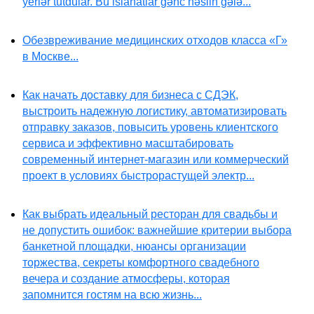
yerlər tutdular. Bu islahatlar gənc nəslin gələ...
Обезвреживание медицинских отходов класса «Г»
в Москве...
Как начать доставку для бизнеса с СДЭК,
выстроить надежную логистику, автоматизировать
отправку заказов, повысить уровень клиентского
сервиса и эффективно масштабировать
современный интернет-магазин или коммерческий
проект в условиях быстрорастущей электр...
Как выбрать идеальный ресторан для свадьбы и
не допустить ошибок: важнейшие критерии выбора
банкетной площадки, нюансы организации
торжества, секреты комфортного свадебного
вечера и создание атмосферы, которая
запомнится гостям на всю жизнь...