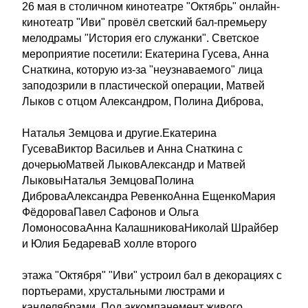
26 мая в столичном кинотеатре "Октябрь" онлайн-
кинотеатр "Иви" провёл светский бал-премьеру
мелодрамы "История его служанки". Светское
мероприятие посетили: Екатерина Гусева, Анна
Снаткина, которую из-за "неузнаваемого" лица
заподозрили в пластической операции, Матвей
Лыков с отцом Александром, Полина Диброва,
Наталья Земцова и другие.Екатерина
ГусеваВиктор Васильев и Анна Снаткина с
дочерьюМатвей ЛыковАлександр и Матвей
ЛыковыНаталья ЗемцоваПолина
ДиброваАлександра РевенкоАнна ЕщенкоМария
ФёдороваПавел Сафонов и Ольга
ЛомоносоваАнна КалашниковаНиколай Шрайбер
и Юлия БедареваВ холле второго
этажа "Октября" "Иви" устроил бал в декорациях с
портьерами, хрустальными люстрами и
канделябрами. Под аккомпанемент живого