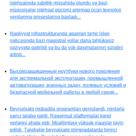
istehsalında sabitlik müşahidə olundu və bəzi
müəssisələr istehsal gücünü artırmaq üçün texnoloji
yenilənmə proseslərinə başladı...
Nəqliyyat infrastrukturunda aparılan təmir işləri
nəticəsində bəzi magistral yollar daha təhlükəsiz
vəziyyətə gətirildi və bu da yük daşımalarının sürətini
artırdı...
Высокозащищенные ноутбуки нового поколения
для экстремальной эксплуатации, промышленной
автоматизации, военных задач, полевых условий и
безопасной мобильной работы в любой среде...
Beynəlxalq mübadilə proqramları genişləndi, minlərlə
xarici tələbə gəldi. Rəqəmsal platformalar kənd
yerlərini əhatə etdi. Müəllimlərə yüksək maaşlar təyin
edildi. Tələbələr beynəlxalq olimpiadalarda birinci