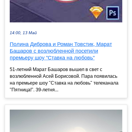
14:00, 13 Май
Полина Диброва и Роман Товстик, Марат
Башаров с возлюбленной посетили
премьеру шоу "Ставка на любовь"
51-летний Марат Башаров вышел в свет с
возлюбленной Асей Борисовой. Пара появилась
на премьере шоу "Ставка на любовь" телеканала
"Пятница!". 39-летня...