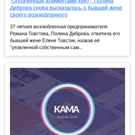
"Оплаченный алиментами хейт". Полина
Диброва снова высказалась о бывшей жене
своего возлюбленного
37-летняя возлюбленная предпринимателя
Романа Товстика, Полина Диброва, ответила его
бывшей жене Елене Товстик, назвав её
"уязвленной собственным сам...