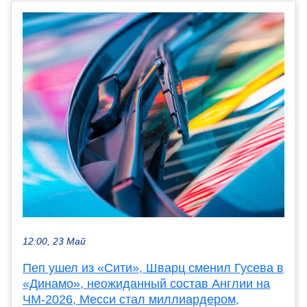
12:00, 23 Май
Пеп ушел из «Сити», Шварц сменил Гусева в
«Динамо», неожиданный состав Англии на
ЧМ-2026, Месси стал миллиардером,