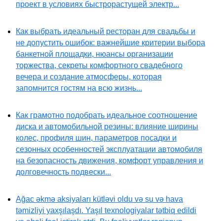
проект в условиях быстрорастущей электр...
Как выбрать идеальный ресторан для свадьбы и
не допустить ошибок: важнейшие критерии выбора
банкетной площадки, нюансы организации
торжества, секреты комфортного свадебного
вечера и создание атмосферы, которая
запомнится гостям на всю жизнь...
Как грамотно подобрать идеальное соотношение
диска и автомобильной резины: влияние ширины
колес, профиля шин, параметров посадки и
сезонных особенностей эксплуатации автомобиля
на безопасность движения, комфорт управления и
долговечность подвески...
Ağac əkmə aksiyaları kütləvi oldu və su və hava
təmizliyi yaxşılaşdı. Yaşıl texnologiyalar tətbiq edildi