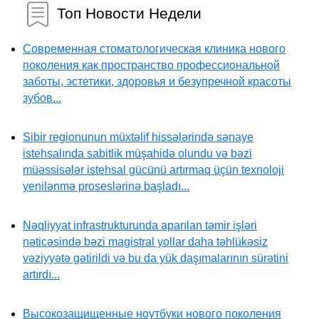
Топ Новости Недели
Современная стоматологическая клиника нового
поколения как пространство профессиональной
заботы, эстетики, здоровья и безупречной красоты
зубов...
Sibir regionunun müxtəlif hissələrində sənaye
istehsalında sabitlik müşahidə olundu və bəzi
müəssisələr istehsal gücünü artırmaq üçün texnoloji
yenilənmə proseslərinə başladı...
Nəqliyyat infrastrukturunda aparılan təmir işləri
nəticəsində bəzi magistral yollar daha təhlükəsiz
vəziyyətə gətirildi və bu da yük daşımalarının sürətini
artırdı...
Высокозащищенные ноутбуки нового поколения