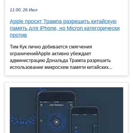
11:00, 26 Июл
Apple просит Трампа разрешить китайскую
память для iPhone, но Micron категорически
против
Тим Кук лично добивается смягчения
ограниченийApple активно убеждает
администрацию Дональда Трампа разрешить
использование микросхем памяти китайских...