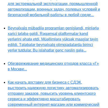
для экстремальной эксплуатации, промышленной
автоматизации, военных задач, полевых условий и
безопасной мобильной работы в любой среде...
Beynəlxalq mübadilə proqramları genişləndi, minlərlə
xarici tələbə gəldi. Rəqəmsal platformalar kənd
yerlərini əhatə etdi. Müəllimlərə yüksək maaşlar təyin
edildi. Tələbələr beynəlxalq olimpiadalarda birinci
yerlər tutdular. Bu islahatlar gənc nəslin gələ...
Обезвреживание медицинских отходов класса «Г»
в Москве...
Как начать доставку для бизнеса с СДЭК,
выстроить надежную логистику, автоматизировать
отправку заказов, повысить уровень клиентского
сервиса и эффективно масштабировать
современный интернет-магазин или коммерческий