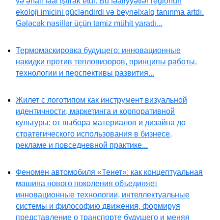
və əhali fəal iştirak etdi. Bu fəaliyyətlər regionun
ekoloji imicini gücləndirdi və beynəlxalq tanınma artdı.
Gələcək nəsillər üçün təmiz mühit yaradı...
Термомаскировка будущего: инновационные
накидки против тепловизоров, принципы работы,
технологии и перспективы развития...
Жилет с логотипом как инструмент визуальной
идентичности, маркетинга и корпоративной
культуры: от выбора материалов и дизайна до
стратегического использования в бизнесе,
рекламе и повседневной практике...
Феномен автомобиля «Тенет»: как концептуальная
машина нового поколения объединяет
инновационные технологии, интеллектуальные
системы и философию движения, формируя
представление о транспорте будущего и меняя