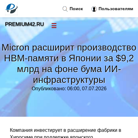
Поиск
Пользователям
PREMIUM42.RU
☰
Новости
»
Micron расширит производство
Тренды новостей
»
HBM-памяти в Японии за $9,2
млрд на фоне бума ИИ-
Рубрики
»
инфраструктуры
Правила
»
Опубликовано: 06:00, 07.07.2026
Контакт
»
Компания инвестирует в расширение фабрики в
Хиросиме при поддержке японского