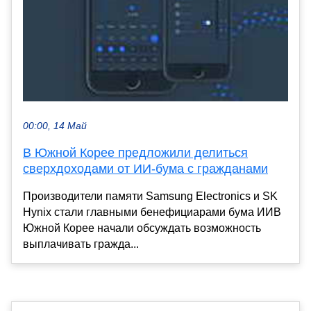
00:00, 14 Май
В Южной Корее предложили делиться
сверхдоходами от ИИ-бума с гражданами
Производители памяти Samsung Electronics и SK
Hynix стали главными бенефициарами бума ИИВ
Южной Корее начали обсуждать возможность
выплачивать гражда...