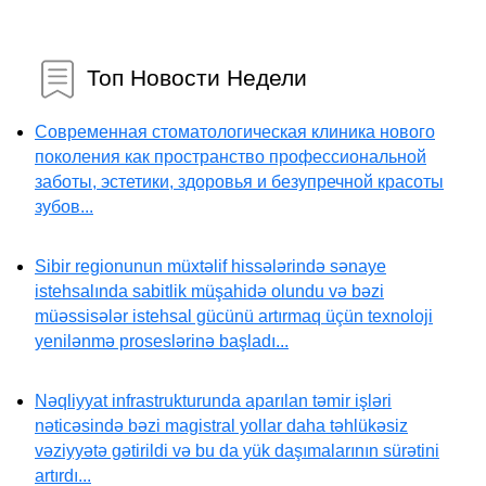
Топ Новости Недели
Современная стоматологическая клиника нового
поколения как пространство профессиональной
заботы, эстетики, здоровья и безупречной красоты
зубов...
Sibir regionunun müxtəlif hissələrində sənaye
istehsalında sabitlik müşahidə olundu və bəzi
müəssisələr istehsal gücünü artırmaq üçün texnoloji
yenilənmə proseslərinə başladı...
Nəqliyyat infrastrukturunda aparılan təmir işləri
nəticəsində bəzi magistral yollar daha təhlükəsiz
vəziyyətə gətirildi və bu da yük daşımalarının sürətini
artırdı...