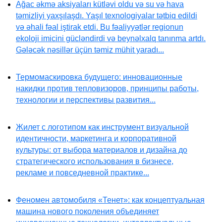
Ağac əkmə aksiyaları kütləvi oldu və su və hava
təmizliyi yaxşılaşdı. Yaşıl texnologiyalar tətbiq edildi
və əhali fəal iştirak etdi. Bu fəaliyyətlər regionun
ekoloji imicini gücləndirdi və beynəlxalq tanınma artdı.
Gələcək nəsillər üçün təmiz mühit yaradı...
Термомаскировка будущего: инновационные
накидки против тепловизоров, принципы работы,
технологии и перспективы развития...
Жилет с логотипом как инструмент визуальной
идентичности, маркетинга и корпоративной
культуры: от выбора материалов и дизайна до
стратегического использования в бизнесе,
рекламе и повседневной практике...
Феномен автомобиля «Тенет»: как концептуальная
машина нового поколения объединяет