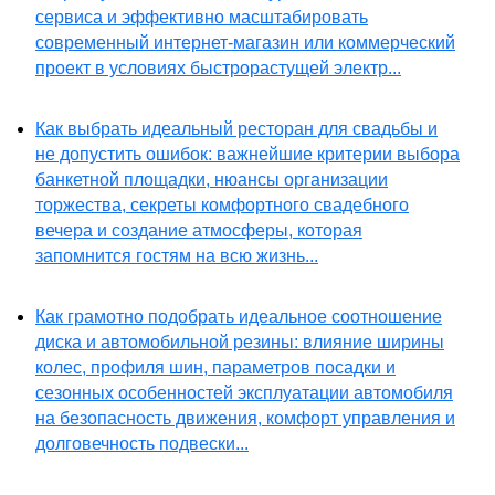
сервиса и эффективно масштабировать
современный интернет-магазин или коммерческий
проект в условиях быстрорастущей электр...
Как выбрать идеальный ресторан для свадьбы и
не допустить ошибок: важнейшие критерии выбора
банкетной площадки, нюансы организации
торжества, секреты комфортного свадебного
вечера и создание атмосферы, которая
запомнится гостям на всю жизнь...
Как грамотно подобрать идеальное соотношение
диска и автомобильной резины: влияние ширины
колес, профиля шин, параметров посадки и
сезонных особенностей эксплуатации автомобиля
на безопасность движения, комфорт управления и
долговечность подвески...