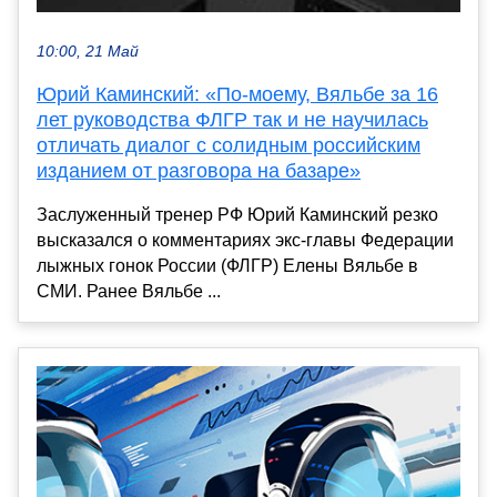
10:00, 21 Май
Юрий Каминский: «По-моему, Вяльбе за 16
лет руководства ФЛГР так и не научилась
отличать диалог с солидным российским
изданием от разговора на базаре»
Заслуженный тренер РФ Юрий Каминский резко
высказался о комментариях экс-главы Федерации
лыжных гонок России (ФЛГР) Елены Вяльбе в
СМИ. Ранее Вяльбе ...