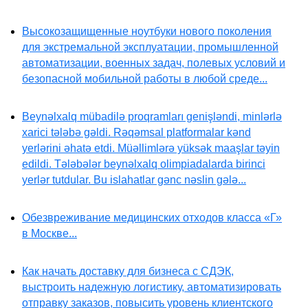
Высокозащищенные ноутбуки нового поколения
для экстремальной эксплуатации, промышленной
автоматизации, военных задач, полевых условий и
безопасной мобильной работы в любой среде...
Beynəlxalq mübadilə proqramları genişləndi, minlərlə
xarici tələbə gəldi. Rəqəmsal platformalar kənd
yerlərini əhatə etdi. Müəllimlərə yüksək maaşlar təyin
edildi. Tələbələr beynəlxalq olimpiadalarda birinci
yerlər tutdular. Bu islahatlar gənc nəslin gələ...
Обезвреживание медицинских отходов класса «Г»
в Москве...
Как начать доставку для бизнеса с СДЭК,
выстроить надежную логистику, автоматизировать
отправку заказов, повысить уровень клиентского