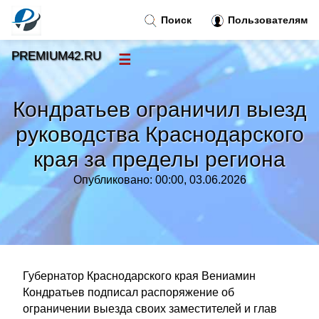
Поиск
Пользователям
PREMIUM42.RU
☰
Новости
»
Кондратьев ограничил выезд
Тренды новостей
»
руководства Краснодарского
края за пределы региона
Рубрики
»
Опубликовано: 00:00, 03.06.2026
Правила
»
Контакт
»
Губернатор Краснодарского края Вениамин
Кондратьев подписал распоряжение об
ограничении выезда своих заместителей и глав