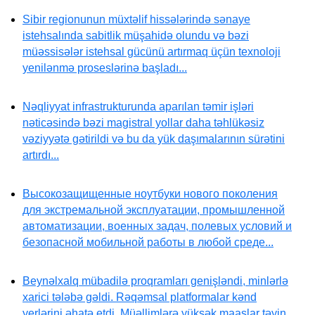
Sibir regionunun müxtəlif hissələrində sənaye
istehsalında sabitlik müşahidə olundu və bəzi
müəssisələr istehsal gücünü artırmaq üçün texnoloji
yenilənmə proseslərinə başladı...
Nəqliyyat infrastrukturunda aparılan təmir işləri
nəticəsində bəzi magistral yollar daha təhlükəsiz
vəziyyətə gətirildi və bu da yük daşımalarının sürətini
artırdı...
Высокозащищенные ноутбуки нового поколения
для экстремальной эксплуатации, промышленной
автоматизации, военных задач, полевых условий и
безопасной мобильной работы в любой среде...
Beynəlxalq mübadilə proqramları genişləndi, minlərlə
xarici tələbə gəldi. Rəqəmsal platformalar kənd
yerlərini əhatə etdi. Müəllimlərə yüksək maaşlar təyin