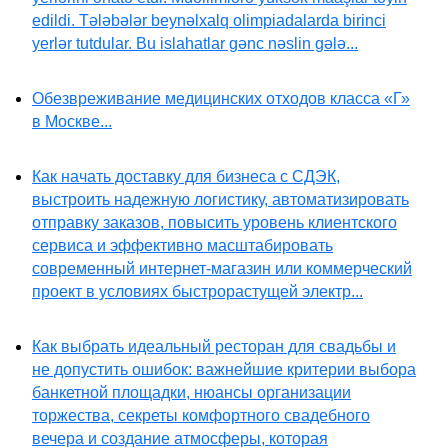
edildi. Tələbələr beynəlxalq olimpiadalarda birinci
yerlər tutdular. Bu islahatlar gənc nəslin gələ...
Обезвреживание медицинских отходов класса «Г»
в Москве...
Как начать доставку для бизнеса с СДЭК,
выстроить надежную логистику, автоматизировать
отправку заказов, повысить уровень клиентского
сервиса и эффективно масштабировать
современный интернет-магазин или коммерческий
проект в условиях быстрорастущей электр...
Как выбрать идеальный ресторан для свадьбы и
не допустить ошибок: важнейшие критерии выбора
банкетной площадки, нюансы организации
торжества, секреты комфортного свадебного
вечера и создание атмосферы, которая