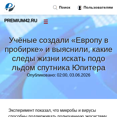
Поиск
Пользователям
PREMIUM42.RU
☰
Новости
»
Учёные создали «Европу в
Тренды новостей
»
пробирке» и выяснили, какие
следы жизни искать подо
Рубрики
»
льдом спутника Юпитера
Правила
»
Опубликовано: 02:00, 03.06.2026
Контакт
»
Эксперимент показал, что микробы и вирусы
способны поддерживать полноценную экосистему