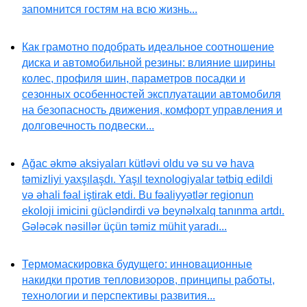
запомнится гостям на всю жизнь...
Как грамотно подобрать идеальное соотношение
диска и автомобильной резины: влияние ширины
колес, профиля шин, параметров посадки и
сезонных особенностей эксплуатации автомобиля
на безопасность движения, комфорт управления и
долговечность подвески...
Ağac əkmə aksiyaları kütləvi oldu və su və hava
təmizliyi yaxşılaşdı. Yaşıl texnologiyalar tətbiq edildi
və əhali fəal iştirak etdi. Bu fəaliyyətlər regionun
ekoloji imicini gücləndirdi və beynəlxalq tanınma artdı.
Gələcək nəsillər üçün təmiz mühit yaradı...
Термомаскировка будущего: инновационные
накидки против тепловизоров, принципы работы,
технологии и перспективы развития...