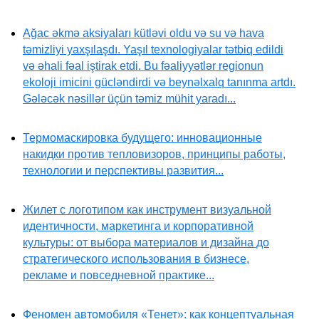
Ağac əkmə aksiyaları kütləvi oldu və su və hava
təmizliyi yaxşılaşdı. Yaşıl texnologiyalar tətbiq edildi
və əhali fəal iştirak etdi. Bu fəaliyyətlər regionun
ekoloji imicini gücləndirdi və beynəlxalq tanınma artdı.
Gələcək nəsillər üçün təmiz mühit yaradı...
Термомаскировка будущего: инновационные
накидки против тепловизоров, принципы работы,
технологии и перспективы развития...
Жилет с логотипом как инструмент визуальной
идентичности, маркетинга и корпоративной
культуры: от выбора материалов и дизайна до
стратегического использования в бизнесе,
рекламе и повседневной практике...
Феномен автомобиля «Тенет»: как концептуальная