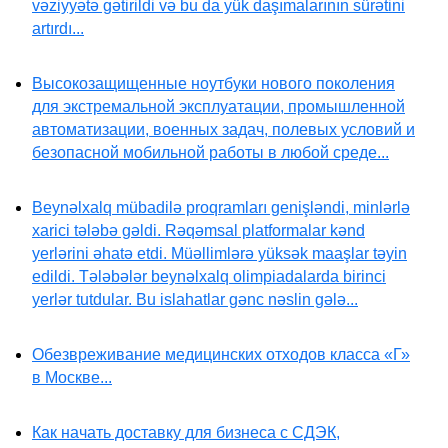
vəziyyətə gətirildi və bu da yük daşımalarının sürətini
artırdı...
Высокозащищенные ноутбуки нового поколения
для экстремальной эксплуатации, промышленной
автоматизации, военных задач, полевых условий и
безопасной мобильной работы в любой среде...
Beynəlxalq mübadilə proqramları genişləndi, minlərlə
xarici tələbə gəldi. Rəqəmsal platformalar kənd
yerlərini əhatə etdi. Müəllimlərə yüksək maaşlar təyin
edildi. Tələbələr beynəlxalq olimpiadalarda birinci
yerlər tutdular. Bu islahatlar gənc nəslin gələ...
Обезвреживание медицинских отходов класса «Г»
в Москве...
Как начать доставку для бизнеса с СДЭК,