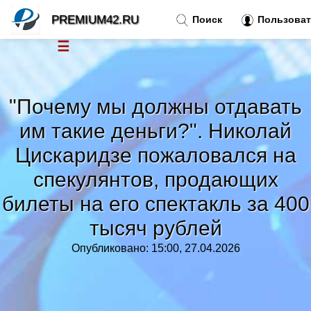
PREMIUM42.RU
Поиск
Пользоват
☰
Новости
»
"Почему мы должны отдавать
Тренды новостей
»
им такие деньги?". Николай
Цискаридзе пожаловался на
Рубрики
»
спекулянтов, продающих
билеты на его спектакль за 400
Правила
»
тысяч рублей
Контакт
»
Опубликовано: 15:00, 27.04.2026