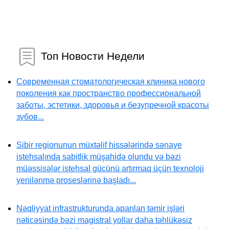
Топ Новости Недели
Современная стоматологическая клиника нового
поколения как пространство профессиональной
заботы, эстетики, здоровья и безупречной красоты
зубов...
Sibir regionunun müxtəlif hissələrində sənaye
istehsalında sabitlik müşahidə olundu və bəzi
müəssisələr istehsal gücünü artırmaq üçün texnoloji
yenilənmə proseslərinə başladı...
Nəqliyyat infrastrukturunda aparılan təmir işləri
nəticəsində bəzi magistral yollar daha təhlükəsiz