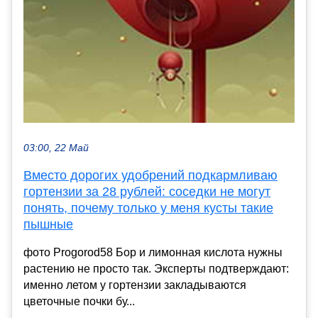
03:00, 22 Май
Вместо дорогих удобрений подкармливаю
гортензии за 28 рублей: соседки не могут
понять, почему только у меня кусты такие
пышные
фото Progorod58 Бор и лимонная кислота нужны
растению не просто так. Эксперты подтверждают:
именно летом у гортензии закладываются
цветочные почки бу...