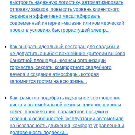
выстроить надежную логистику, автоматизировать
отправку заказов, повысить уровень клиентского
сервиса и эффективно масштабировать
современный интернет-магазин или коммерческий
проект в условиях быстрорастущей электр...
Как выбрать идеальный ресторан для свадьбы и
не допустить ошибок: важнейшие критерии выбора
банкетной площадки, нюансы организации
торжества, секреты комфортного свадебного
вечера и создание атмосферы, которая
запомнится гостям на всю жизнь...
Как грамотно подобрать идеальное соотношение
диска и автомобильной резины: влияние ширины
колес, профиля шин, параметров посадки и
сезонных особенностей эксплуатации автомобиля
на безопасность движения, комфорт управления и
долговечность подвески...