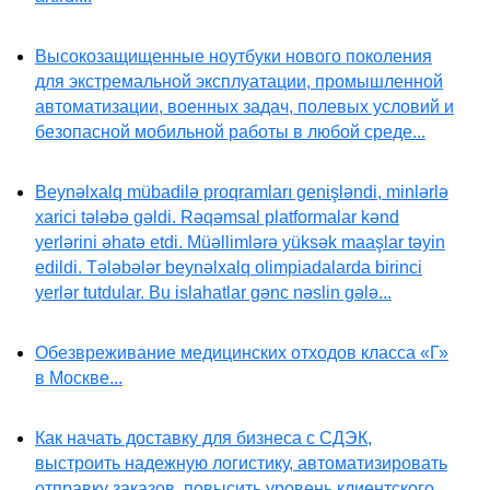
Высокозащищенные ноутбуки нового поколения
для экстремальной эксплуатации, промышленной
автоматизации, военных задач, полевых условий и
безопасной мобильной работы в любой среде...
Beynəlxalq mübadilə proqramları genişləndi, minlərlə
xarici tələbə gəldi. Rəqəmsal platformalar kənd
yerlərini əhatə etdi. Müəllimlərə yüksək maaşlar təyin
edildi. Tələbələr beynəlxalq olimpiadalarda birinci
yerlər tutdular. Bu islahatlar gənc nəslin gələ...
Обезвреживание медицинских отходов класса «Г»
в Москве...
Как начать доставку для бизнеса с СДЭК,
выстроить надежную логистику, автоматизировать
отправку заказов, повысить уровень клиентского