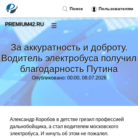
Поиск
Пользователям
PREMIUM42.RU
☰
Новости
»
За аккуратность и доброту.
Тренды новостей
»
Водитель электробуса получил
благодарность Путина
Рубрики
»
Опубликовано: 00:00, 08.07.2026
Правила
»
Контакт
»
Александр Коробов в дет­стве грезил профессией
дальнобойщика, а стал водителем московского
электробуса. И ничуть об этом не пожалел.