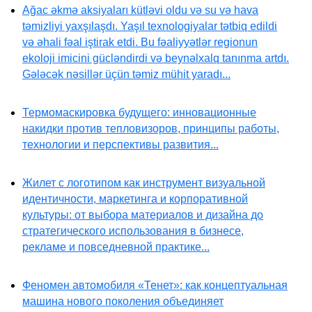
Ağac əkmə aksiyaları kütləvi oldu və su və hava
təmizliyi yaxşılaşdı. Yaşıl texnologiyalar tətbiq edildi
və əhali fəal iştirak etdi. Bu fəaliyyətlər regionun
ekoloji imicini gücləndirdi və beynəlxalq tanınma artdı.
Gələcək nəsillər üçün təmiz mühit yaradı...
Термомаскировка будущего: инновационные
накидки против тепловизоров, принципы работы,
технологии и перспективы развития...
Жилет с логотипом как инструмент визуальной
идентичности, маркетинга и корпоративной
культуры: от выбора материалов и дизайна до
стратегического использования в бизнесе,
рекламе и повседневной практике...
Феномен автомобиля «Тенет»: как концептуальная
машина нового поколения объединяет