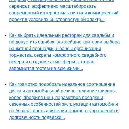
сервиса и эффективно масштабировать
современный интернет-магазин или коммерческий
проект в условиях быстрорастущей электр...
Как выбрать идеальный ресторан для свадьбы и
не допустить ошибок: важнейшие критерии выбора
банкетной площадки, нюансы организации
торжества, секреты комфортного свадебного
вечера и создание атмосферы, которая
запомнится гостям на всю жизнь...
Как грамотно подобрать идеальное соотношение
диска и автомобильной резины: влияние ширины
колес, профиля шин, параметров посадки и
сезонных особенностей эксплуатации автомобиля
на безопасность движения, комфорт управления и
долговечность подвески...