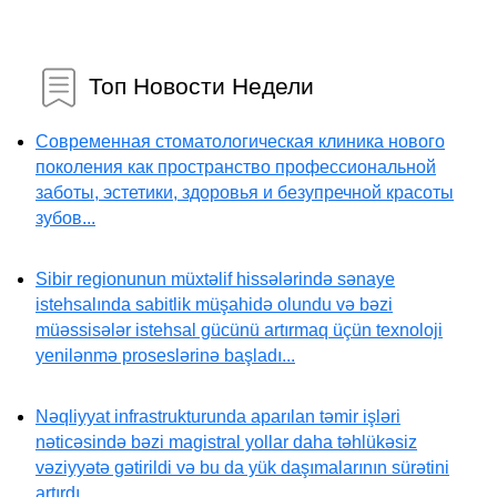
Топ Новости Недели
Современная стоматологическая клиника нового
поколения как пространство профессиональной
заботы, эстетики, здоровья и безупречной красоты
зубов...
Sibir regionunun müxtəlif hissələrində sənaye
istehsalında sabitlik müşahidə olundu və bəzi
müəssisələr istehsal gücünü artırmaq üçün texnoloji
yenilənmə proseslərinə başladı...
Nəqliyyat infrastrukturunda aparılan təmir işləri
nəticəsində bəzi magistral yollar daha təhlükəsiz
vəziyyətə gətirildi və bu da yük daşımalarının sürətini
artırdı...