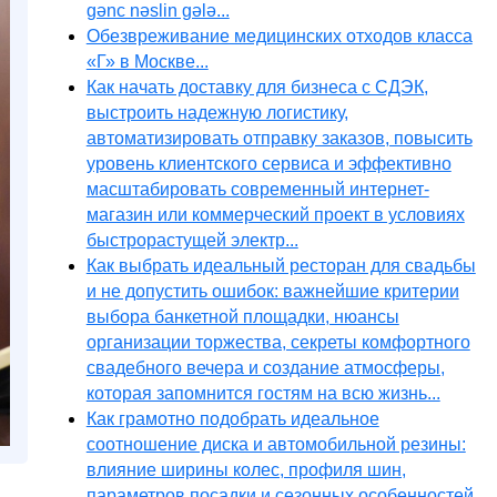
gənc nəslin gələ...
Обезвреживание медицинских отходов класса
«Г» в Москве...
Как начать доставку для бизнеса с СДЭК,
выстроить надежную логистику,
автоматизировать отправку заказов, повысить
уровень клиентского сервиса и эффективно
масштабировать современный интернет-
магазин или коммерческий проект в условиях
быстрорастущей электр...
Как выбрать идеальный ресторан для свадьбы
и не допустить ошибок: важнейшие критерии
выбора банкетной площадки, нюансы
организации торжества, секреты комфортного
свадебного вечера и создание атмосферы,
которая запомнится гостям на всю жизнь...
Как грамотно подобрать идеальное
соотношение диска и автомобильной резины:
влияние ширины колес, профиля шин,
параметров посадки и сезонных особенностей