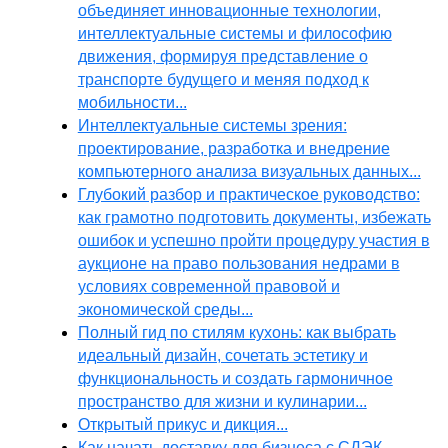
объединяет инновационные технологии,
интеллектуальные системы и философию
движения, формируя представление о
транспорте будущего и меняя подход к
мобильности...
Интеллектуальные системы зрения:
проектирование, разработка и внедрение
компьютерного анализа визуальных данных...
Глубокий разбор и практическое руководство:
как грамотно подготовить документы, избежать
ошибок и успешно пройти процедуру участия в
аукционе на право пользования недрами в
условиях современной правовой и
экономической среды...
Полный гид по стилям кухонь: как выбрать
идеальный дизайн, сочетать эстетику и
функциональность и создать гармоничное
пространство для жизни и кулинарии...
Открытый прикус и дикция...
Как начать доставку для бизнеса с СДЭК,