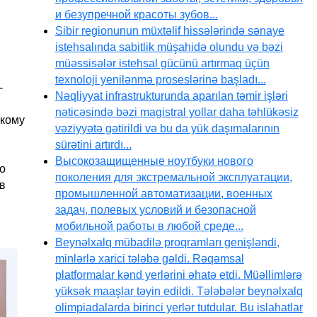
и безупречной красоты зубов...
Sibir regionunun müxtəlif hissələrində sənaye
istehsalında sabitlik müşahidə olundu və bəzi
müəssisələr istehsal gücünü artırmaq üçün
texnoloji yenilənmə proseslərinə başladı...
-
Nəqliyyat infrastrukturunda aparılan təmir işləri
nəticəsində bəzi magistral yollar daha təhlükəsiz
скому
vəziyyətə gətirildi və bu da yük daşımalarının
sürətini artırdı...
Высокозащищенные ноутбуки нового
о
поколения для экстремальной эксплуатации,
в
промышленной автоматизации, военных
задач, полевых условий и безопасной
мобильной работы в любой среде...
Beynəlxalq mübadilə proqramları genişləndi,
minlərlə xarici tələbə gəldi. Rəqəmsal
platformalar kənd yerlərini əhatə etdi. Müəllimlərə
yüksək maaşlar təyin edildi. Tələbələr beynəlxalq
olimpiadalarda birinci yerlər tutdular. Bu islahatlar