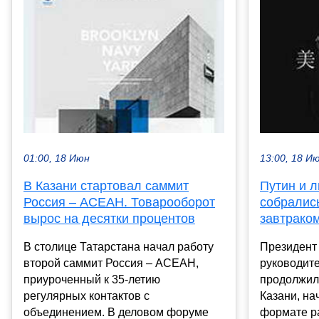
01:00, 18 Июн
13:00, 18 И
В Казани стартовал саммит
Путин и 
Россия – АСЕАН. Товарооборот
собралис
вырос на десятки процентов
завтрако
В столице Татарстана начал работу
Президент
второй саммит Россия – АСЕАН,
руководит
приуроченный к 35-летию
продолжил
регулярных контактов с
Казани, на
объединением. В деловом форуме
формате ра