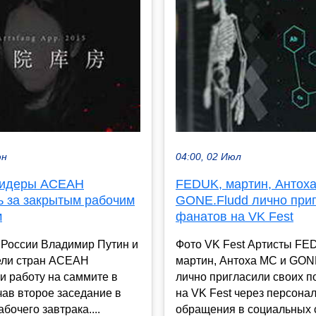
юн
04:00, 02 Июл
лидеры АСЕАН
FEDUK, мартин, Антох
ь за закрытым рабочим
GONE.Fludd лично при
м
фанатов на VK Fest
 России Владимир Путин и
Фото VK Fest Артисты FE
ели стран АСЕАН
мартин, Антоха MC и GON
и работу на саммите в
лично пригласили своих п
чав второе заседание в
на VK Fest через персона
бочего завтрака....
обращения в социальных с