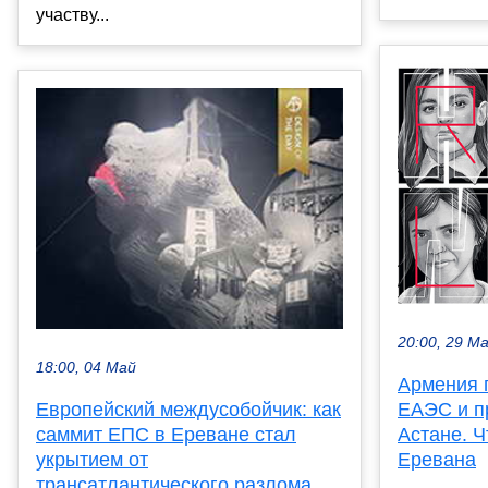
участву...
20:00, 29 М
18:00, 04 Май
Армения 
ЕАЭС и п
Европейский междусобойчик: как
Астане. Ч
саммит ЕПС в Ереване стал
Еревана
укрытием от
трансатлантического разлома