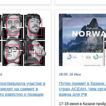
ай
18:00, 16 Июн
подтвердила участие в
Путин примет в Казани
риедет на саммит в
стран АСЕАН. Чем орг
то известно о позиции
важна для РФ
17-18 июня в Казани прой