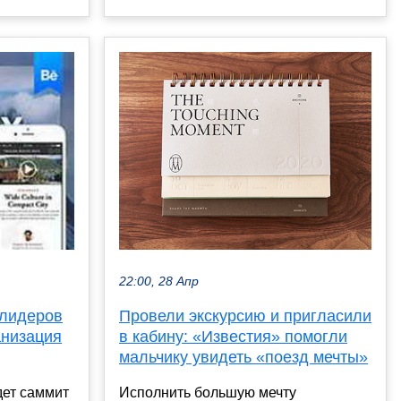
22:00, 28 Апр
Провели экскурсию и пригласили
 лидеров
в кабину: «Известия» помогли
анизация
мальчику увидеть «поезд мечты»
Исполнить большую мечту
дет саммит