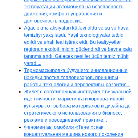
эксплуатации автомобиля на безопасность
движения, комфорт управления и
долговечность подвески...
Ağac əkmə aksiyaları kütləvi oldu və su və hava
təmizliyi yaxşılaşdı. Yaşıl texnologiyalar tətbiq
edildi və əhali fəal iştirak etdi. Bu fəaliyyətlər
regionun ekoloji imicini gücləndirdi və beynəlxalq
tanınma artdı. Gələcək nəsillər üçün təmiz mühit
yaradı...
Термомаскировка будущего: инновационные
накидки против тепловизоров, принципы
работы, технологии и перспективы развития...
Жилет с логотипом как инструмент визуальной
идентичности, маркетинга и корпоративной
культуры: от выбора материалов и дизайна до
стратегического использования в бизнесе,
рекламе и повседневной практике...
Феномен автомобиля «Тенет»: как
концептуальная машина нового поколения