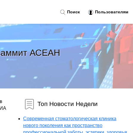
Поиск
Пользователям
 саммит АСЕАН
в
Топ Новости Недели
РИА
Современная стоматологическая клиника
нового поколения как пространство
профессиональной заботы, эстетики, здоровья