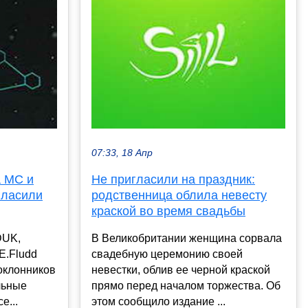
07:33, 18 Апр
а MC и
Не пригласили на праздник:
гласили
родственница облила невесту
краской во время свадьбы
DUK,
В Великобритании женщина сорвала
E.Fludd
свадебную церемонию своей
оклонников
невестки, облив ее черной краской
льные
прямо перед началом торжества. Об
е...
этом сообщило издание ...