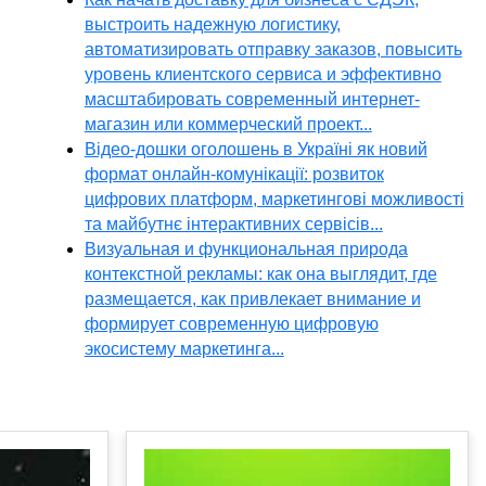
выстроить надежную логистику,
автоматизировать отправку заказов, повысить
уровень клиентского сервиса и эффективно
масштабировать современный интернет-
магазин или коммерческий проект...
Відео-дошки оголошень в Україні як новий
формат онлайн-комунікації: розвиток
цифрових платформ, маркетингові можливості
та майбутнє інтерактивних сервісів...
Визуальная и функциональная природа
контекстной рекламы: как она выглядит, где
размещается, как привлекает внимание и
формирует современную цифровую
экосистему маркетинга...