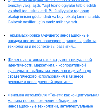
təmizliyi yaxşılaşdı. Yaşıl texnologiyalar tətbiq edildi
və əhali fəal iştirak etdi. Bu fəaliyyətlər regionun
ekoloji imicini gücləndirdi və beynəlxalq tanınma artdı.
Gələcək nəsillər üçün təmiz mühit yaradı...
Термомаскировка будущего: инновационные
накидки против тепловизоров, принципы работы,
технологии и перспективы развития...
Жилет с логотипом как инструмент визуальной
идентичности, маркетинга и корпоративной
культуры: от выбора материалов и дизайна до
стратегического использования в бизнесе,
рекламе и повседневной практике...
Феномен автомобиля «Тенет»: как концептуальная
машина нового поколения объединяет
инновационные технологии, интеллектуальные