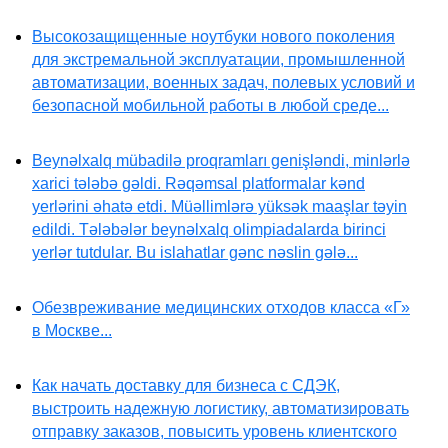
Высокозащищенные ноутбуки нового поколения
для экстремальной эксплуатации, промышленной
автоматизации, военных задач, полевых условий и
безопасной мобильной работы в любой среде...
Beynəlxalq mübadilə proqramları genişləndi, minlərlə
xarici tələbə gəldi. Rəqəmsal platformalar kənd
yerlərini əhatə etdi. Müəllimlərə yüksək maaşlar təyin
edildi. Tələbələr beynəlxalq olimpiadalarda birinci
yerlər tutdular. Bu islahatlar gənc nəslin gələ...
Обезвреживание медицинских отходов класса «Г»
в Москве...
Как начать доставку для бизнеса с СДЭК,
выстроить надежную логистику, автоматизировать
отправку заказов, повысить уровень клиентского