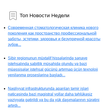
Топ Новости Недели
Современная стоматологическая клиника нового
поколения как пространство профессиональной
заботы, эстетики, здоровья и безупречной красоты
зубов...
Sibir regionunun müxtəlif hissələrində sənaye
istehsalında sabitlik müşahidə olundu və bəzi
müəssisələr istehsal gücünü artırmaq üçün texnoloji
yenilənmə proseslərinə başladı...
Nəqliyyat infrastrukturunda aparılan təmir işləri
nəticəsində bəzi magistral yollar daha təhlükəsiz
vəziyyətə gətirildi və bu da yük daşımalarının sürətini
artırdı...