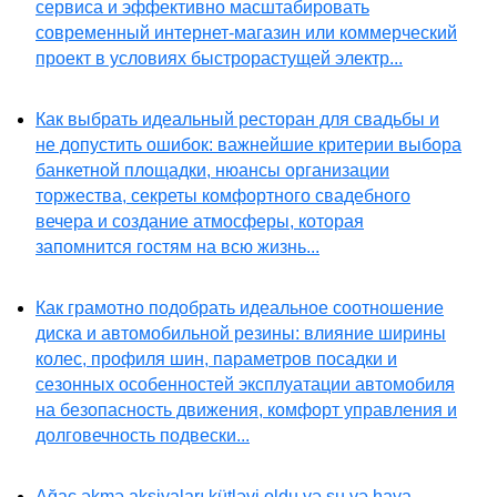
сервиса и эффективно масштабировать
современный интернет-магазин или коммерческий
проект в условиях быстрорастущей электр...
Как выбрать идеальный ресторан для свадьбы и
не допустить ошибок: важнейшие критерии выбора
банкетной площадки, нюансы организации
торжества, секреты комфортного свадебного
вечера и создание атмосферы, которая
запомнится гостям на всю жизнь...
Как грамотно подобрать идеальное соотношение
диска и автомобильной резины: влияние ширины
колес, профиля шин, параметров посадки и
сезонных особенностей эксплуатации автомобиля
на безопасность движения, комфорт управления и
долговечность подвески...
Ağac əkmə aksiyaları kütləvi oldu və su və hava