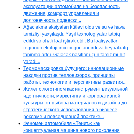
эксплуатации автомобиля на безопасность
движения, комфорт управления и
долговечность подвески...
Ağac əkmə aksiyaları kütləvi oldu və su və hava
təmizliyi yaxşılaşdı. Yaşıl texnologiyalar tətbiq
edildi və əhali fəal iştirak etdi. Bu fəaliyyətlər
regionun ekoloji imicini gücləndirdi və beynəlxalq
tanınma artdı. Gələcək nəsillər üçün təmiz mühit
yaradı...
Термомаскировка будущего: инновационные
накидки против тепловизоров, принципы
работы, технологии и перспективы развития...
Жилет с логотипом как инструмент визуальной
идентичности, маркетинга и корпоративной
культуры: от выбора материалов и дизайна до
стратегического использования в бизнесе,
рекламе и повседневной практике...
Феномен автомобиля «Тенет»: как
концептуальная машина нового поколения