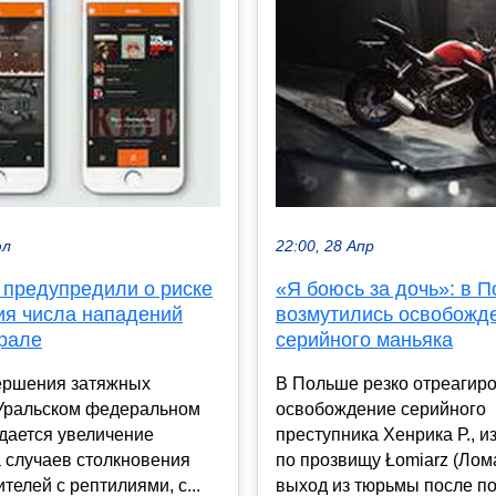
юл
22:00, 28 Апр
 предупредили о риске
«Я боюсь за дочь»: в 
ия числа нападений
возмутились освобожд
Урале
серийного маньяка
ершения затяжных
В Польше резко отреагир
 Уральском федеральном
освобождение серийного
дается увеличение
преступника Хенрика Р., и
 случаев столкновения
по прозвищу Łomiarz (Лома
телей с рептилиями, с...
выход из тюрьмы после пол