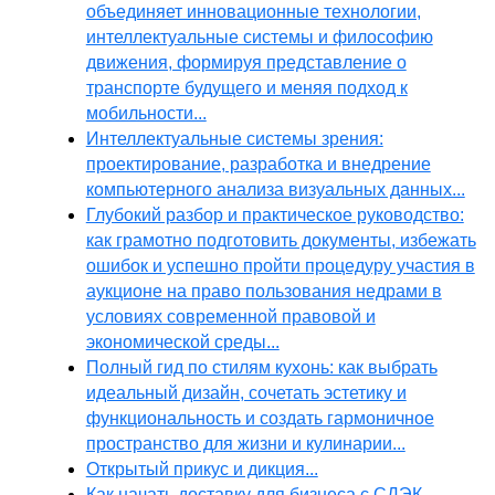
объединяет инновационные технологии,
интеллектуальные системы и философию
движения, формируя представление о
транспорте будущего и меняя подход к
мобильности...
Интеллектуальные системы зрения:
проектирование, разработка и внедрение
компьютерного анализа визуальных данных...
Глубокий разбор и практическое руководство:
как грамотно подготовить документы, избежать
ошибок и успешно пройти процедуру участия в
аукционе на право пользования недрами в
условиях современной правовой и
экономической среды...
Полный гид по стилям кухонь: как выбрать
идеальный дизайн, сочетать эстетику и
функциональность и создать гармоничное
пространство для жизни и кулинарии...
Открытый прикус и дикция...
Как начать доставку для бизнеса с СДЭК,