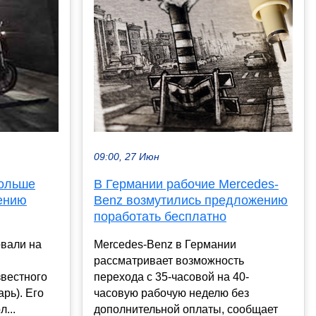
09:00, 27 Июн
В Германии рабочие Mercedes-
Польше
Benz возмутились предложению
ению
поработать бесплатно
Mercedes-Benz в Германии
овали на
рассматривает возможность
перехода с 35-часовой на 40-
звестного
часовую рабочую неделю без
рь). Его
дополнительной оплаты, сообщает
...