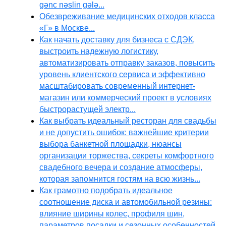
gənc nəslin gələ...
Обезвреживание медицинских отходов класса
«Г» в Москве...
Как начать доставку для бизнеса с СДЭК,
выстроить надежную логистику,
автоматизировать отправку заказов, повысить
уровень клиентского сервиса и эффективно
масштабировать современный интернет-
магазин или коммерческий проект в условиях
быстрорастущей электр...
Как выбрать идеальный ресторан для свадьбы
и не допустить ошибок: важнейшие критерии
выбора банкетной площадки, нюансы
организации торжества, секреты комфортного
свадебного вечера и создание атмосферы,
которая запомнится гостям на всю жизнь...
Как грамотно подобрать идеальное
соотношение диска и автомобильной резины:
влияние ширины колес, профиля шин,
параметров посадки и сезонных особенностей