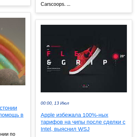
Carscoops. ...
00:00, 13 Июл
стонии
помощь в
Apple избежала 100%-ных
тарифов на чипы после сделки с
Intel, выяснил WSJ
онии по