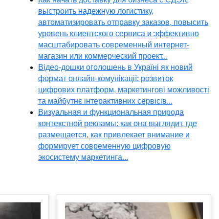
выстроить надежную логистику,
автоматизировать отправку заказов, повысить
уровень клиентского сервиса и эффективно
масштабировать современный интернет-
магазин или коммерческий проект...
Відео-дошки оголошень в Україні як новий
формат онлайн-комунікації: розвиток
цифрових платформ, маркетингові можливості
та майбутнє інтерактивних сервісів...
Визуальная и функциональная природа
контекстной рекламы: как она выглядит, где
размещается, как привлекает внимание и
формирует современную цифровую
экосистему маркетинга...