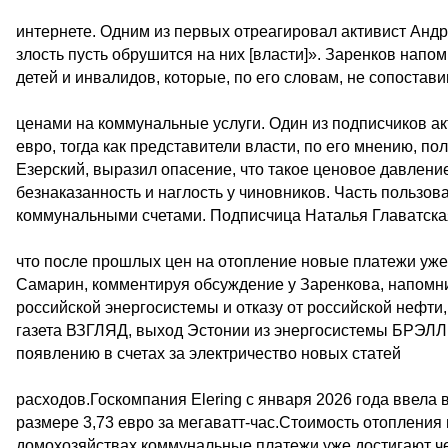
интернете. Одним из первых отреагировал активист Андр
злость пусть обрушится на них [власти]». Заренков нап
детей и инвалидов, которые, по его словам, не сопостав
ценами на коммунальные услуги. Один из подписчиков ак
евро, тогда как представители власти, по его мнению, п
Езерский, выразил опасение, что такое ценовое давлени
безнаказанность и наглость у чиновников. Часть пользов
коммунальными счетами. Подписчица Наталья Главатска
что после прошлых цен на отопление новые платежи уже
Самарин, комментируя обсуждение у Заренкова, напомни
российской энергосистемы и отказу от российской нефти, 
газета ВЗГЛЯД, выход Эстонии из энергосистемы БРЭЛЛ 
появлению в счетах за электричество новых статей
расходов.Госкомпания Elering с января 2026 года ввела
размере 3,73 евро за мегаватт-час.Стоимость отопления 
домохозяйствах коммунальные платежи уже достигают че