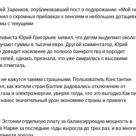
ей Заренков, опубликовавший пост о подорожании: «Мой гн
омнил о скромных прибавках к пенсиям и небольших дотация
имы с текущими
тивиста Юрий Григорьев заявил, что детям выделяют около
олучают суммы в тысячи евро. Другой комментатор, Юрий
е доведет население до полного банкротства и породит
ателей, однако, признала, что уже смирились с высокими
я отметила,
 не кажутся такими страшными. Пользователь Константин
л, как жители стран Балтии радовались отключению от
газа и электроэнергии, уверяя тогда, что это выгодно.Как п
нанес значительный урон экономике страны и привел к
 в Эстонии отдельную плату за балансирующую мощность в
в Нарве за последние годы выросла до трех раз, и во многи
тверти дохода.