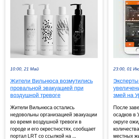
10:00, 21 Май
23:00, 01 И
Жители Вильнюса возмутились
Эксперты
провальной эвакуацией при
увеличен
воздушной тревоге
змей на 
Жители Вильнюса остались
После зав
недовольны организацией эвакуации
осадков в
во время воздушной тревоги в
округе ожи
городе и его окрестностях, сообщает
количества
портал LRT со ссылкой на ...
местных жи