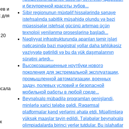
и безупречной красоты зубов...
ев и
Sibir regionunun müxtəlif hissələrində sənaye
х для
istehsalında sabitlik müşahidə olundu və bəzi
müəssisələr istehsal gücünü artırmaq üçün
texnoloji yenilənmə proseslərinə başladı...
 20
Nəqliyyat infrastrukturunda aparılan təmir işləri
nəticəsində bəzi magistral yollar daha təhlükəsiz
vəziyyətə gətirildi və bu da yük daşımalarının
sürətini artırdı...
Высокозащищенные ноутбуки нового
поколения для экстремальной эксплуатации,
промышленной автоматизации, военных
задач, полевых условий и безопасной
исала
мобильной работы в любой среде...
Beynəlxalq mübadilə proqramları genişləndi,
minlərlə xarici tələbə gəldi. Rəqəmsal
platformalar kənd yerlərini əhatə etdi. Müəllimlərə
yüksək maaşlar təyin edildi. Tələbələr beynəlxalq
х
olimpiadalarda birinci yerlər tutdular. Bu islahatlar