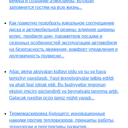
вечера и создание атмосферы, которая
запомнится гостям на всю жизнь...
Как грамотно подобрать идеальное соотношение
диска и автомобильной резины: влияние ширины
колес, профиля шин, параметров посадки и
сезонных особенностей эксплуатации автомобиля
на безопасность движения, комфорт управления и
долговечность подвески...
Ağac əkmə aksiyaları kütləvi oldu və su və hava
təmizliyi yaxşılaşdı. Yaşıl texnologiyalar tətbiq edildi
və əhali fəal iştirak etdi. Bu fəaliyyətlər regionun
ekoloji imicini gücləndirdi və beynəlxalq tanınma artdı.
Gələcək nəsillər üçün təmiz mühit yaradı...
Термомаскировка будущего: инновационные
накидки против тепловизоров, принципы работы,
технологии и перспективы развития...