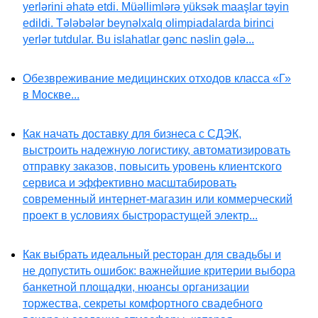
yerlərini əhatə etdi. Müəllimlərə yüksək maaşlar təyin
edildi. Tələbələr beynəlxalq olimpiadalarda birinci
yerlər tutdular. Bu islahatlar gənc nəslin gələ...
Обезвреживание медицинских отходов класса «Г»
в Москве...
Как начать доставку для бизнеса с СДЭК,
выстроить надежную логистику, автоматизировать
отправку заказов, повысить уровень клиентского
сервиса и эффективно масштабировать
современный интернет-магазин или коммерческий
проект в условиях быстрорастущей электр...
Как выбрать идеальный ресторан для свадьбы и
не допустить ошибок: важнейшие критерии выбора
банкетной площадки, нюансы организации
торжества, секреты комфортного свадебного