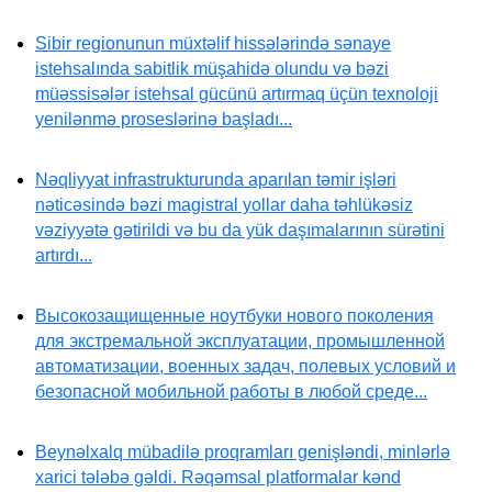
Sibir regionunun müxtəlif hissələrində sənaye
istehsalında sabitlik müşahidə olundu və bəzi
müəssisələr istehsal gücünü artırmaq üçün texnoloji
yenilənmə proseslərinə başladı...
Nəqliyyat infrastrukturunda aparılan təmir işləri
nəticəsində bəzi magistral yollar daha təhlükəsiz
vəziyyətə gətirildi və bu da yük daşımalarının sürətini
artırdı...
Высокозащищенные ноутбуки нового поколения
для экстремальной эксплуатации, промышленной
автоматизации, военных задач, полевых условий и
безопасной мобильной работы в любой среде...
Beynəlxalq mübadilə proqramları genişləndi, minlərlə
xarici tələbə gəldi. Rəqəmsal platformalar kənd