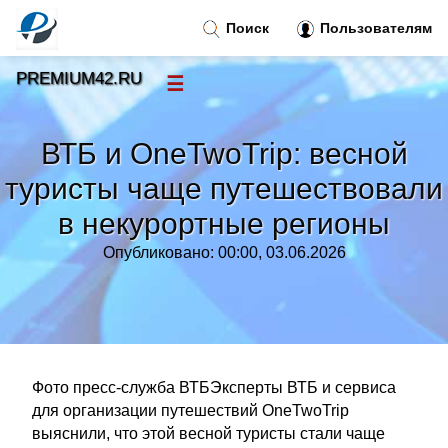
Поиск
Пользователям
PREMIUM42.RU
☰
Новости
»
ВТБ и OneTwoTrip: весной
Тренды новостей
»
туристы чаще путешествовали
в некурортные регионы
Рубрики
»
Опубликовано: 00:00, 03.06.2026
Правила
»
Контакт
»
Фото пресс-служба ВТБЭксперты ВТБ и сервиса
для организации путешествий OneTwoTrip
выяснили, что этой весной туристы стали чаще