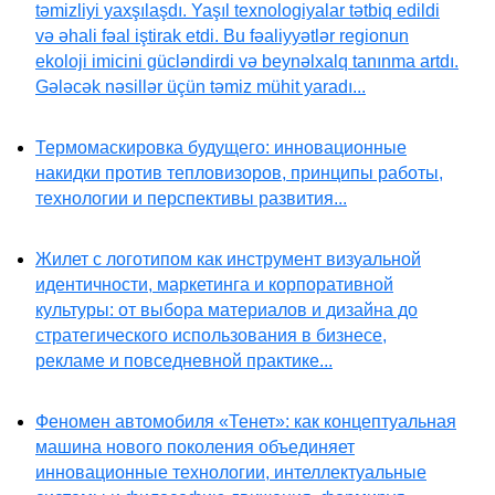
təmizliyi yaxşılaşdı. Yaşıl texnologiyalar tətbiq edildi
və əhali fəal iştirak etdi. Bu fəaliyyətlər regionun
ekoloji imicini gücləndirdi və beynəlxalq tanınma artdı.
Gələcək nəsillər üçün təmiz mühit yaradı...
Термомаскировка будущего: инновационные
накидки против тепловизоров, принципы работы,
технологии и перспективы развития...
Жилет с логотипом как инструмент визуальной
идентичности, маркетинга и корпоративной
культуры: от выбора материалов и дизайна до
стратегического использования в бизнесе,
рекламе и повседневной практике...
Феномен автомобиля «Тенет»: как концептуальная
машина нового поколения объединяет
инновационные технологии, интеллектуальные