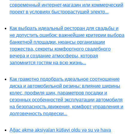
современный интернет-магазин или коммерческий
проект в условиях быстрорастущей электр...
Как выбрать идеальный ресторан для свадьбы и
не допустить ошибок: важнейшие критерии выбора
банкетной площадки, нюансы организации
торжества, секреты комфортного свадебного
вечера и создание атмосферы, которая
запомнится гостям на всю жизнь...
Как грамотно подобрать идеальное соотношение
диска и автомобильной резины: влияние ширины
колес, профиля шин, параметров посадки и
сезонных особенностей эксплуатации автомобиля
на безопасность движения, комфорт управления и
долговечность подвески...
Ağac əkmə aksiyaları kütləvi oldu və su və hava