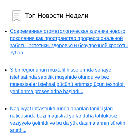
Топ Новости Недели
Современная стоматологическая клиника нового
поколения как пространство профессиональной
заботы, эстетики, здоровья и безупречной красоты
зубов...
Sibir regionunun müxtəlif hissələrində sənaye
istehsalında sabitlik müşahidə olundu və bəzi
müəssisələr istehsal gücünü artırmaq üçün texnoloji
yenilənmə proseslərinə başladı...
Nəqliyyat infrastrukturunda aparılan təmir işləri
nəticəsində bəzi magistral yollar daha təhlükəsiz
vəziyyətə gətirildi və bu da yük daşımalarının sürətini
artırdı...