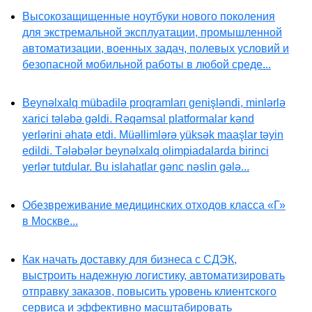
Высокозащищенные ноутбуки нового поколения
для экстремальной эксплуатации, промышленной
автоматизации, военных задач, полевых условий и
безопасной мобильной работы в любой среде...
Beynəlxalq mübadilə proqramları genişləndi, minlərlə
xarici tələbə gəldi. Rəqəmsal platformalar kənd
yerlərini əhatə etdi. Müəllimlərə yüksək maaşlar təyin
edildi. Tələbələr beynəlxalq olimpiadalarda birinci
yerlər tutdular. Bu islahatlar gənc nəslin gələ...
Обезвреживание медицинских отходов класса «Г»
в Москве...
Как начать доставку для бизнеса с СДЭК,
выстроить надежную логистику, автоматизировать
отправку заказов, повысить уровень клиентского
сервиса и эффективно масштабировать