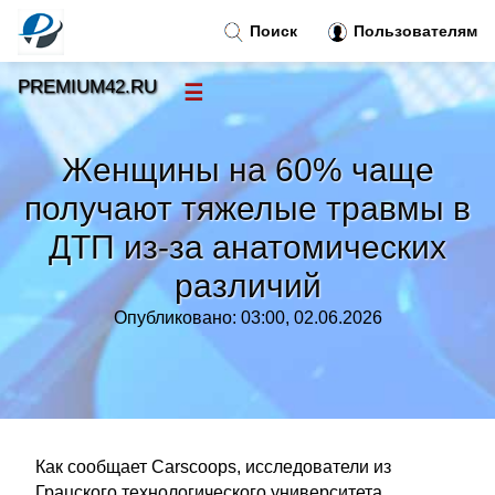
Поиск
Пользователям
PREMIUM42.RU
☰
Новости
»
Женщины на 60% чаще
Тренды новостей
»
получают тяжелые травмы в
ДТП из-за анатомических
Рубрики
»
различий
Правила
»
Опубликовано: 03:00, 02.06.2026
Контакт
»
Как сообщает Carscoops, исследователи из
Грацского технологического университета