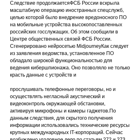
Следствие продолжаетсяФСБ России вскрыла
масштабную операцию иностранных спецслужб,
целью которой было внедрение вредоносного ПО
на мобильные устройства высокопоставленных
российских госслужащих. Об этом сообщили в
Центре общественных связей ФСБ России.
Сгенерировано нейросетью MidjourneyКак следует
из заявления ведомства, установленное ПО
обладало широкой функциональностью для
ведения кибершпионажа. Оно позволяло не только
красть данные с устройств и
прослушивать телефонные переговоры, но и
осуществлять негласный акустический и
видеоконтроль окружающей обстановки,
активируя микрофоны и камеры гаджетов.По
данным следствия, для скрытого получения
информации использовались технические ресурсы
крупных международных IT-корпораций. Сейчас
возбуждено уголовное дело по статьям 272 и 273