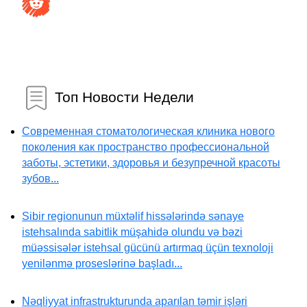
Топ Новости Недели
Современная стоматологическая клиника нового
поколения как пространство профессиональной
заботы, эстетики, здоровья и безупречной красоты
зубов...
Sibir regionunun müxtəlif hissələrində sənaye
istehsalında sabitlik müşahidə olundu və bəzi
müəssisələr istehsal gücünü artırmaq üçün texnoloji
yenilənmə proseslərinə başladı...
Nəqliyyat infrastrukturunda aparılan təmir işləri