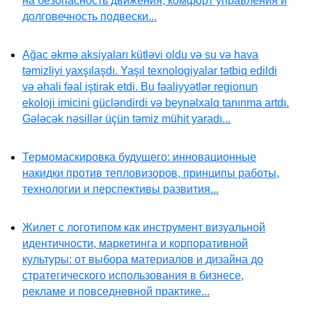
на безопасность движения, комфорт управления и
долговечность подвески...
Ağac əkmə aksiyaları kütləvi oldu və su və hava
təmizliyi yaxşılaşdı. Yaşıl texnologiyalar tətbiq edildi
və əhali fəal iştirak etdi. Bu fəaliyyətlər regionun
ekoloji imicini gücləndirdi və beynəlxalq tanınma artdı.
Gələcək nəsillər üçün təmiz mühit yaradı...
Термомаскировка будущего: инновационные
накидки против тепловизоров, принципы работы,
технологии и перспективы развития...
Жилет с логотипом как инструмент визуальной
идентичности, маркетинга и корпоративной
культуры: от выбора материалов и дизайна до
стратегического использования в бизнесе,
рекламе и повседневной практике...