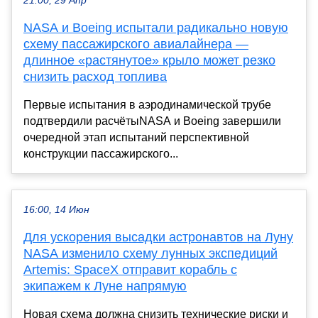
21:00, 29 Апр
NASA и Boeing испытали радикально новую
схему пассажирского авиалайнера —
длинное «растянутое» крыло может резко
снизить расход топлива
Первые испытания в аэродинамической трубе
подтвердили расчётыNASA и Boeing завершили
очередной этап испытаний перспективной
конструкции пассажирского...
16:00, 14 Июн
Для ускорения высадки астронавтов на Луну
NASA изменило схему лунных экспедиций
Artemis: SpaceX отправит корабль с
экипажем к Луне напрямую
Новая схема должна снизить технические риски и