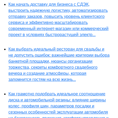
Как начать доставку для бизнеса с СДЭК,
выстроить надежную логистику, автоматизировать
отправку заказов, повысить уровень клиентского
сервиса и эффективно масштабировать
современный интернет-магазин или коммерческий
проект в условиях быстрорастущей электр...
Как выбрать идеальный ресторан для свадьбы и
не допустить ошибок: важнейшие критерии выбора
банкетной площадки, нюансы организации
торжества, секреты комфортного свадебного
вечера и создание атмосферы, которая
запомнится гостям на всю жизнь...
Как грамотно подобрать идеальное соотношение
диска и автомобильной резины: влияние ширины
колес, профиля шин, параметров посадки и
сезонных особенностей эксплуатации автомобиля