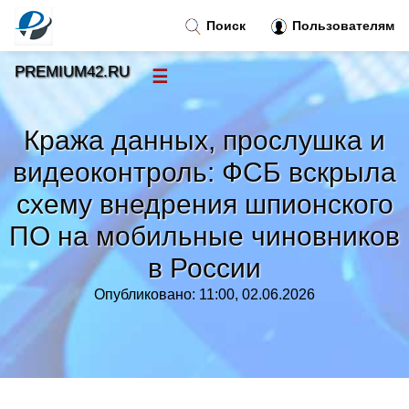
Поиск
Пользователям
PREMIUM42.RU
☰
Новости
»
Кража данных, прослушка и
Тренды новостей
»
видеоконтроль: ФСБ вскрыла
схему внедрения шпионского
Рубрики
»
ПО на мобильные чиновников
Правила
»
в России
Опубликовано: 11:00, 02.06.2026
Контакт
»