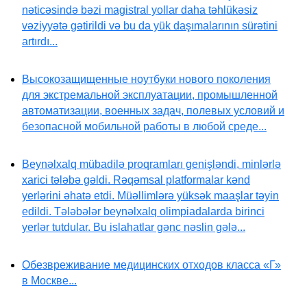
nəticəsində bəzi magistral yollar daha təhlükəsiz
vəziyyətə gətirildi və bu da yük daşımalarının sürətini
artırdı...
Высокозащищенные ноутбуки нового поколения
для экстремальной эксплуатации, промышленной
автоматизации, военных задач, полевых условий и
безопасной мобильной работы в любой среде...
Beynəlxalq mübadilə proqramları genişləndi, minlərlə
xarici tələbə gəldi. Rəqəmsal platformalar kənd
yerlərini əhatə etdi. Müəllimlərə yüksək maaşlar təyin
edildi. Tələbələr beynəlxalq olimpiadalarda birinci
yerlər tutdular. Bu islahatlar gənc nəslin gələ...
Обезвреживание медицинских отходов класса «Г»
в Москве...