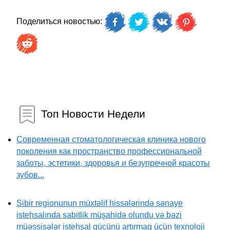
Поделиться новостью:
Топ Новости Недели
Современная стоматологическая клиника нового
поколения как пространство профессиональной
заботы, эстетики, здоровья и безупречной красоты
зубов...
Sibir regionunun müxtəlif hissələrində sənaye
istehsalında sabitlik müşahidə olundu və bəzi
müəssisələr istehsal gücünü artırmaq üçün texnoloji