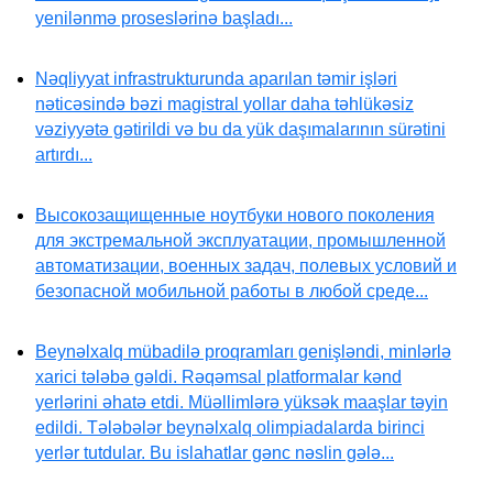
yenilənmə proseslərinə başladı...
Nəqliyyat infrastrukturunda aparılan təmir işləri
nəticəsində bəzi magistral yollar daha təhlükəsiz
vəziyyətə gətirildi və bu da yük daşımalarının sürətini
artırdı...
Высокозащищенные ноутбуки нового поколения
для экстремальной эксплуатации, промышленной
автоматизации, военных задач, полевых условий и
безопасной мобильной работы в любой среде...
Beynəlxalq mübadilə proqramları genişləndi, minlərlə
xarici tələbə gəldi. Rəqəmsal platformalar kənd
yerlərini əhatə etdi. Müəllimlərə yüksək maaşlar təyin
edildi. Tələbələr beynəlxalq olimpiadalarda birinci
yerlər tutdular. Bu islahatlar gənc nəslin gələ...