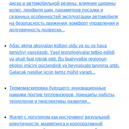
диска и автомобильной резины: влияние ширины
колес, профиля шин, параметров посадки и
сезонных особенностей эксплуатации автомобиля
на безопасность движения, комфорт управления и
долговечность подвески...
Ağac əkmə aksiyaları kütləvi oldu və su və hava
təmizliyi yaxşılaşdı. Yaşıl texnologiyalar tətbiq edildi
və əhali fəal iştirak etdi. Bu fəaliyyətlər regionun
ekoloji imicini gücləndirdi və beynəlxalq tanınma artdı.
Gələcək nəsillər üçün təmiz mühit yaradı...
Термомаскировка будущего: инновационные
накидки против тепловизоров, принципы работы,
технологии и перспективы развития...
Жилет с логотипом как инструмент визуальной
идентичности, маркетинга и корпоративной