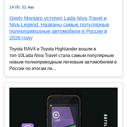
14:00, 01 Авг
Geely Monjaro уступил Lada Niva Travel и
Niva Legend. Названы самые популярные
полноприводные автомобили в России в
2026 году
Toyota RAV4 и Toyota Highlander вошли в
топ-10Lada Niva Travel стала самым популярным
новым полноприводным легковым автомобилем в
России по итогам пе...