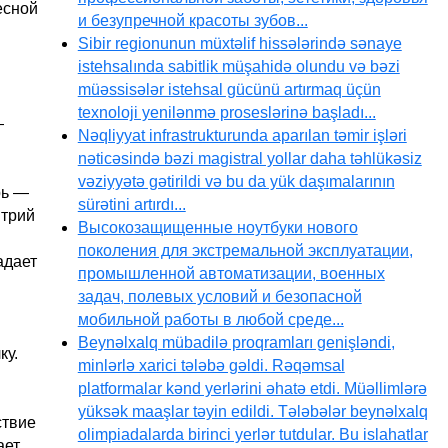
есной
и безупречной красоты зубов...
Sibir regionunun müxtəlif hissələrində sənaye
istehsalında sabitlik müşahidə olundu və bəzi
müəssisələr istehsal gücünü artırmaq üçün
texnoloji yenilənmə proseslərinə başladı...
—
Nəqliyyat infrastrukturunda aparılan təmir işləri
nəticəsində bəzi magistral yollar daha təhlükəsiz
vəziyyətə gətirildi və bu da yük daşımalarının
рь —
sürətini artırdı...
итрий
Высокозащищенные ноутбуки нового
поколения для экстремальной эксплуатации,
адает
промышленной автоматизации, военных
задач, полевых условий и безопасной
мобильной работы в любой среде...
Beynəlxalq mübadilə proqramları genişləndi,
ку.
minlərlə xarici tələbə gəldi. Rəqəmsal
platformalar kənd yerlərini əhatə etdi. Müəllimlərə
yüksək maaşlar təyin edildi. Tələbələr beynəlxalq
ствие
olimpiadalarda birinci yerlər tutdular. Bu islahatlar
ает