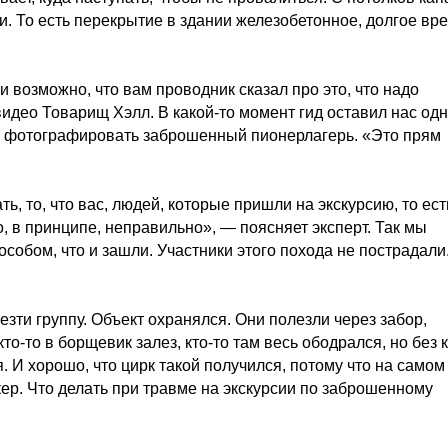
и. То есть перекрытие в здании железобетонное, долгое вр
 и возможно, что вам проводник сказал про это, что надо
видео Товарищ Хэлл. В какой-то момент гид оставил нас од
ел фотографировать заброшенный пионерлагерь. «Это прям
ь, то, что вас, людей, которые пришли на экскурсию, то есть
о, в принципе, неправильно», — поясняет эксперт. Так мы
собом, что и зашли. Участники этого похода не пострадали
езти группу. Объект охранялся. Они полезли через забор,
кто-то в борщевик залез, кто-то там весь ободрался, но без 
я. И хорошо, что цирк такой получился, потому что на самом
кер. Что делать при травме на экскурсии по заброшенному