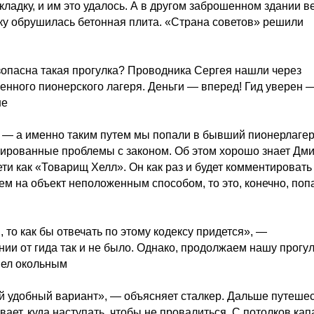
ладку, и им это удалось. А в другом заброшенном здании в
тку обрушилась бетонная плита. «Страна советов» решили
езопасна такая прогулка? Проводника Сергея нашли через
енного пионерского лагеря. Деньги — вперед! Гид уверен 
не
сли — а именно таким путем мы попали в бывший пионерлаге
нтированные проблемы с законом. Об этом хорошо знает Дм
ти как «Товарищ Хелл». Он как раз и будет комментировать
м на объект неположенным способом, то это, конечно, поп
то как бы отвечать по этому кодексу придется», —
ии от гида так и не было. Однако, продолжаем нашу прогул
вел окольным
ый удобный вариант», — объясняет сталкер. Дальше путеше
ет, куда наступать, чтобы не провалиться. С потолков кап