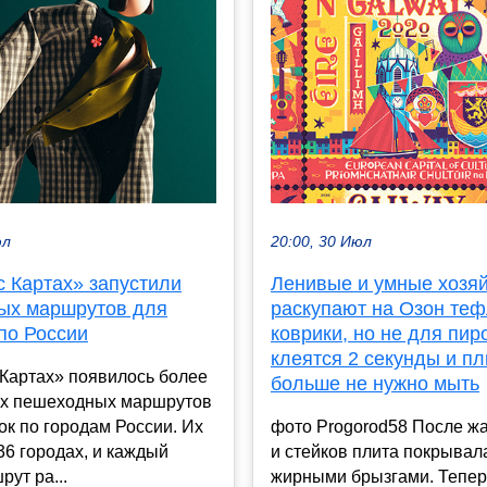
юл
20:00, 30 Июл
с Картах» запустили
Ленивые и умные хозя
вых маршрутов для
раскупают на Озон те
по России
коврики, но не для пир
клеятся 2 секунды и пл
 Картах» появилось более
больше не нужно мыть
ых пешеходных маршрутов
ок по городам России. Их
фото Progorod58 После жа
36 городах, и каждый
и стейков плита покрывал
рут ра...
жирными брызгами. Тепер