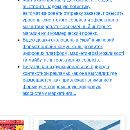
выстроить надежную логистику,
автоматизировать отправку заказов, повысить
уровень клиентского сервиса и эффективно
масштабировать современный интернет-
магазин или коммерческий проект...
Відео-дошки оголошень в Україні як новий
формат онлайн-комунікації: розвиток
цифрових платформ, маркетингові можливості
та майбутнє інтерактивних сервісів...
Визуальная и функциональная природа
контекстной рекламы: как она выглядит, где
размещается, как привлекает внимание и
формирует современную цифровую
экосистему маркетинга...