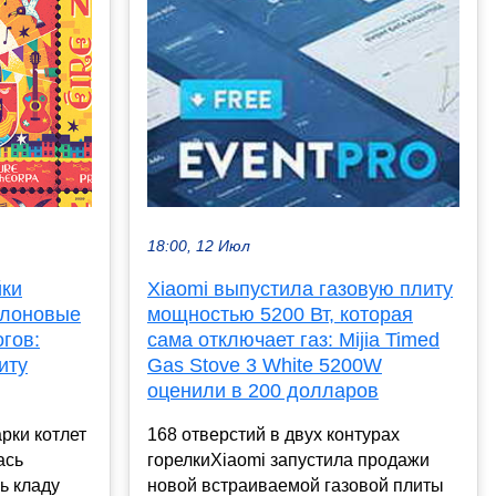
18:00, 12 Июл
йки
Xiaomi выпустила газовую плиту
флоновые
мощностью 5200 Вт, которая
огов:
сама отключает газ: Mijia Timed
иту
Gas Stove 3 White 5200W
оценили в 200 долларов
рки котлет
168 отверстий в двух контурах
ась
горелкиXiaomi запустила продажи
ь кладу
новой встраиваемой газовой плиты