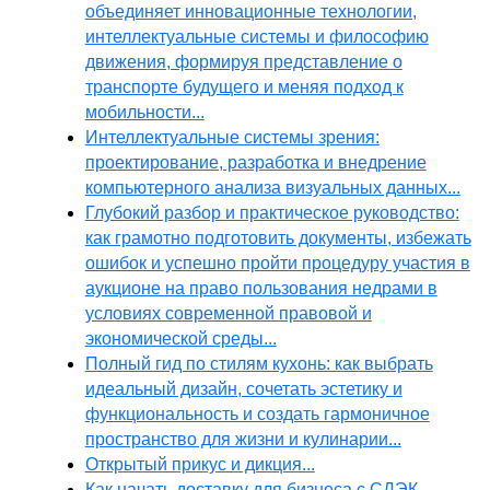
объединяет инновационные технологии,
интеллектуальные системы и философию
движения, формируя представление о
транспорте будущего и меняя подход к
мобильности...
Интеллектуальные системы зрения:
проектирование, разработка и внедрение
компьютерного анализа визуальных данных...
Глубокий разбор и практическое руководство:
как грамотно подготовить документы, избежать
ошибок и успешно пройти процедуру участия в
аукционе на право пользования недрами в
условиях современной правовой и
экономической среды...
Полный гид по стилям кухонь: как выбрать
идеальный дизайн, сочетать эстетику и
функциональность и создать гармоничное
пространство для жизни и кулинарии...
Открытый прикус и дикция...
Как начать доставку для бизнеса с СДЭК,