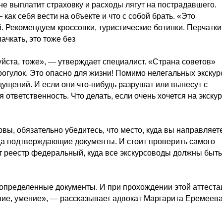
 не выплатит страховку и расходы лягут на пострадавшего.
как себя вести на объекте и что с собой брать. «Это
 Рекомендуем кроссовки, туристические ботинки. Перчатки
пачкать, это тоже без
йста, тоже», — утверждает специалист. «Страна советов»
огулок. Это опасно для жизни! Помимо нелегальных экскур
щущений. И если они что-нибудь разрушат или вынесут с
 ответственность. Что делать, если очень хочется на экску
вы, обязательно убедитесь, что место, куда вы направляет
ида подтверждающие документы. И стоит проверить самого
т реестр федеральный, куда все экскурсоводы должны быть
 определенные документы. И при прохождении этой аттеста
ние, умение», — рассказывает адвокат Маргарита Еремеева