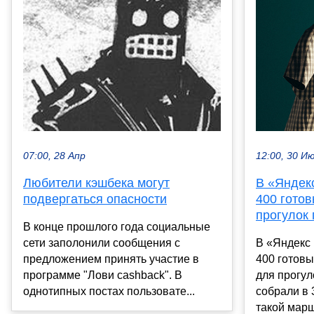
12:00, 30 И
07:00, 28 Апр
В «Яндек
Любители кэшбека могут
400 гото
подвергаться опасности
прогулок 
В конце прошлого года социальные
В «Яндекс
сети заполонили сообщения с
400 готов
предложением принять участие в
для прогул
программе "Лови cashback". В
собрали в 
однотипных постах пользовате...
такой марш