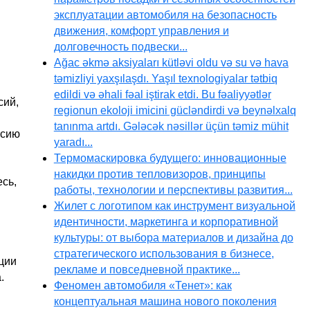
эксплуатации автомобиля на безопасность
движения, комфорт управления и
долговечность подвески...
Ağac əkmə aksiyaları kütləvi oldu və su və hava
təmizliyi yaxşılaşdı. Yaşıl texnologiyalar tətbiq
edildi və əhali fəal iştirak etdi. Bu fəaliyyətlər
сий,
regionun ekoloji imicini gücləndirdi və beynəlxalq
tanınma artdı. Gələcək nəsillər üçün təmiz mühit
рсию
yaradı...
Термомаскировка будущего: инновационные
накидки против тепловизоров, принципы
есь,
работы, технологии и перспективы развития...
Жилет с логотипом как инструмент визуальной
идентичности, маркетинга и корпоративной
культуры: от выбора материалов и дизайна до
стратегического использования в бизнесе,
ции
рекламе и повседневной практике...
.
Феномен автомобиля «Тенет»: как
концептуальная машина нового поколения