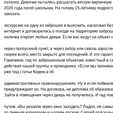
потолок. Девочки пытались расшатать ветхую кирпичную к
2026 года погиб школьник. На голову 15-летнему подрос
заказать
экскурсию на одну из заброшек и выяснить, насколько б
интернет и договорились о походе на территорию заброш
наличка откроет любые двери. Если вас ведут на объект 
через пропускной пункт, а через забор или сквозь заро
скорее всего, место закрыто для посещений. И это гара
Гореликов, гид по заброшенным объектам, известный в се
действия нашей группы и проводника. «Если мы проникае
уже под статьи Кодекса об
административных правонарушениях. Ну и если поймали, 
предупреждает он. Ни договора, ни диплома об образован
Зайти в помещения через дверь не получилось. И гид по
путем. «Вы решили через окно заходить? Ладно, не сам
по темным коридорам и шатким доскам. Сергей подсказыва