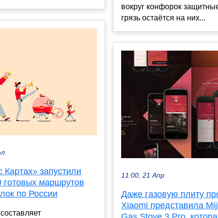
вокруг конфорок защитные
грязь остаётся на них...
юл
с Картах» запустили
11:00, 21 Апр
0 готовых маршрутов
лок по России
Даже газовую плиту пр
Xiaomi представила Mij
составляет
Gas Stove 3 Pro, котор