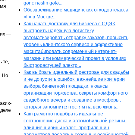
gənc nəslin gələ...
емя
Обезвреживание медицинских отходов класса
«Г» в Москве...
Как начать доставку для бизнеса с СДЭК,
выстроить надежную логистику,
них —
автоматизировать отправку заказов, повысить
уровень клиентского сервиса и эффективно
масштабировать современный интернет-
магазин или коммерческий проект в условиях
 те,
быстрорастущей электр...
Как выбрать идеальный ресторан для свадьбы
. Но
и не допустить ошибок: важнейшие критерии
выбора банкетной площадки, нюансы
организации торжества, секреты комфортного
свадебного вечера и создание атмосферы,
каких-
которая запомнится гостям на всю жизнь...
 деле
Как грамотно подобрать идеальное
соотношение диска и автомобильной резины:
влияние ширины колес, профиля шин,
параметров посадки и сезонных особенностей