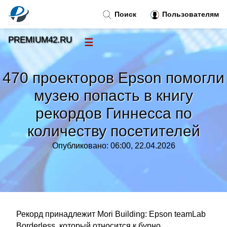
Поиск
Пользователям
PREMIUM42.RU
☰
Новости
»
470 проекторов Epson помогли
Тренды новостей
»
музею попасть в книгу
рекордов Гиннесса по
Рубрики
»
количеству посетителей
Правила
»
Опубликовано: 06:00, 22.04.2026
Контакт
»
Рекорд принадлежит Mori Building: Epson teamLab
Borderless, который относится к бурно