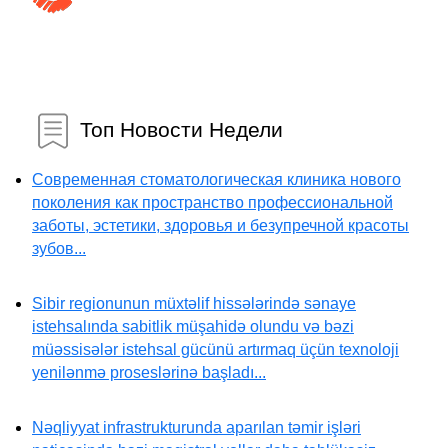
Топ Новости Недели
Современная стоматологическая клиника нового
поколения как пространство профессиональной
заботы, эстетики, здоровья и безупречной красоты
зубов...
Sibir regionunun müxtəlif hissələrində sənaye
istehsalında sabitlik müşahidə olundu və bəzi
müəssisələr istehsal gücünü artırmaq üçün texnoloji
yenilənmə proseslərinə başladı...
Nəqliyyat infrastrukturunda aparılan təmir işləri