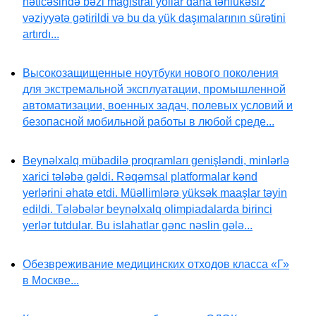
nəticəsində bəzi magistral yollar daha təhlükəsiz
vəziyyətə gətirildi və bu da yük daşımalarının sürətini
artırdı...
Высокозащищенные ноутбуки нового поколения
для экстремальной эксплуатации, промышленной
автоматизации, военных задач, полевых условий и
безопасной мобильной работы в любой среде...
Beynəlxalq mübadilə proqramları genişləndi, minlərlə
xarici tələbə gəldi. Rəqəmsal platformalar kənd
yerlərini əhatə etdi. Müəllimlərə yüksək maaşlar təyin
edildi. Tələbələr beynəlxalq olimpiadalarda birinci
yerlər tutdular. Bu islahatlar gənc nəslin gələ...
Обезвреживание медицинских отходов класса «Г»
в Москве...