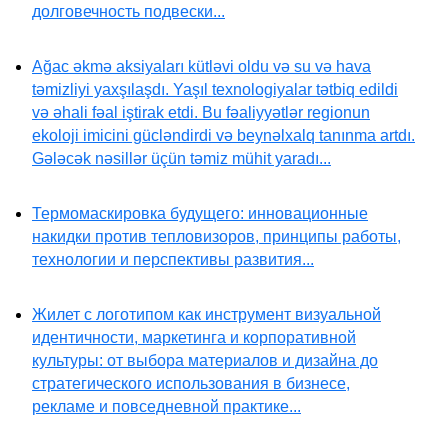
долговечность подвески...
Ağac əkmə aksiyaları kütləvi oldu və su və hava
təmizliyi yaxşılaşdı. Yaşıl texnologiyalar tətbiq edildi
və əhali fəal iştirak etdi. Bu fəaliyyətlər regionun
ekoloji imicini gücləndirdi və beynəlxalq tanınma artdı.
Gələcək nəsillər üçün təmiz mühit yaradı...
Термомаскировка будущего: инновационные
накидки против тепловизоров, принципы работы,
технологии и перспективы развития...
Жилет с логотипом как инструмент визуальной
идентичности, маркетинга и корпоративной
культуры: от выбора материалов и дизайна до
стратегического использования в бизнесе,
рекламе и повседневной практике...