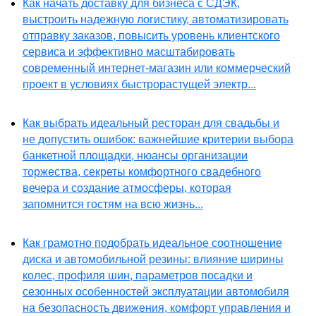
Как начать доставку для бизнеса с СДЭК,
выстроить надежную логистику, автоматизировать
отправку заказов, повысить уровень клиентского
сервиса и эффективно масштабировать
современный интернет-магазин или коммерческий
проект в условиях быстрорастущей электр...
Как выбрать идеальный ресторан для свадьбы и
не допустить ошибок: важнейшие критерии выбора
банкетной площадки, нюансы организации
торжества, секреты комфортного свадебного
вечера и создание атмосферы, которая
запомнится гостям на всю жизнь...
Как грамотно подобрать идеальное соотношение
диска и автомобильной резины: влияние ширины
колес, профиля шин, параметров посадки и
сезонных особенностей эксплуатации автомобиля
на безопасность движения, комфорт управления и