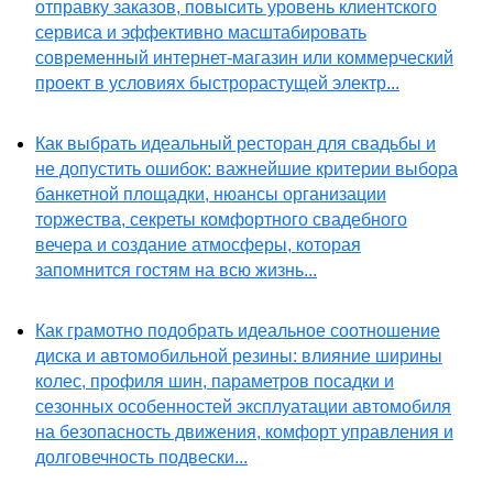
отправку заказов, повысить уровень клиентского
сервиса и эффективно масштабировать
современный интернет-магазин или коммерческий
проект в условиях быстрорастущей электр...
Как выбрать идеальный ресторан для свадьбы и
не допустить ошибок: важнейшие критерии выбора
банкетной площадки, нюансы организации
торжества, секреты комфортного свадебного
вечера и создание атмосферы, которая
запомнится гостям на всю жизнь...
Как грамотно подобрать идеальное соотношение
диска и автомобильной резины: влияние ширины
колес, профиля шин, параметров посадки и
сезонных особенностей эксплуатации автомобиля
на безопасность движения, комфорт управления и
долговечность подвески...