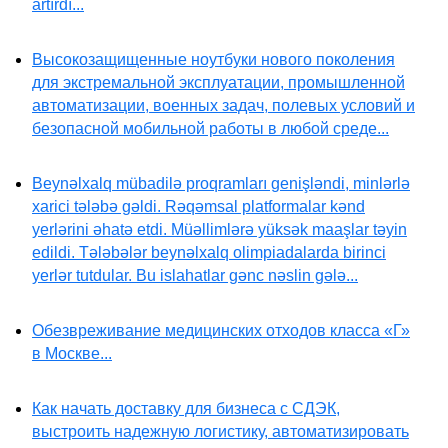
artırdı...
Высокозащищенные ноутбуки нового поколения
для экстремальной эксплуатации, промышленной
автоматизации, военных задач, полевых условий и
безопасной мобильной работы в любой среде...
Beynəlxalq mübadilə proqramları genişləndi, minlərlə
xarici tələbə gəldi. Rəqəmsal platformalar kənd
yerlərini əhatə etdi. Müəllimlərə yüksək maaşlar təyin
edildi. Tələbələr beynəlxalq olimpiadalarda birinci
yerlər tutdular. Bu islahatlar gənc nəslin gələ...
Обезвреживание медицинских отходов класса «Г»
в Москве...
Как начать доставку для бизнеса с СДЭК,
выстроить надежную логистику, автоматизировать