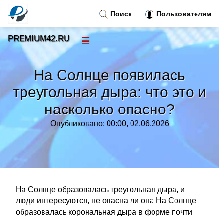
Поиск
Пользователям
PREMIUM42.RU
☰
Новости
»
На Солнце появилась
Тренды новостей
»
треугольная дыра: что это и
насколько опасно?
Рубрики
»
Опубликовано: 00:00, 02.06.2026
Правила
»
Контакт
»
На Солнце образовалась треугольная дыра, и
люди интересуются, не опасна ли она На Солнце
образовалась корональная дыра в форме почти