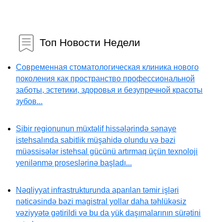
Топ Новости Недели
Современная стоматологическая клиника нового
поколения как пространство профессиональной
заботы, эстетики, здоровья и безупречной красоты
зубов...
Sibir regionunun müxtəlif hissələrində sənaye
istehsalında sabitlik müşahidə olundu və bəzi
müəssisələr istehsal gücünü artırmaq üçün texnoloji
yenilənmə proseslərinə başladı...
Nəqliyyat infrastrukturunda aparılan təmir işləri
nəticəsində bəzi magistral yollar daha təhlükəsiz
vəziyyətə gətirildi və bu da yük daşımalarının sürətini