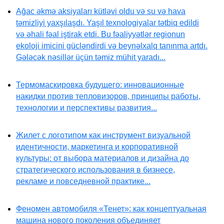
Ağac əkmə aksiyaları kütləvi oldu və su və hava
təmizliyi yaxşılaşdı. Yaşıl texnologiyalar tətbiq edildi
və əhali fəal iştirak etdi. Bu fəaliyyətlər regionun
ekoloji imicini gücləndirdi və beynəlxalq tanınma artdı.
Gələcək nəsillər üçün təmiz mühit yaradı...
Термомаскировка будущего: инновационные
накидки против тепловизоров, принципы работы,
технологии и перспективы развития...
Жилет с логотипом как инструмент визуальной
идентичности, маркетинга и корпоративной
культуры: от выбора материалов и дизайна до
стратегического использования в бизнесе,
рекламе и повседневной практике...
Феномен автомобиля «Тенет»: как концептуальная
машина нового поколения объединяет