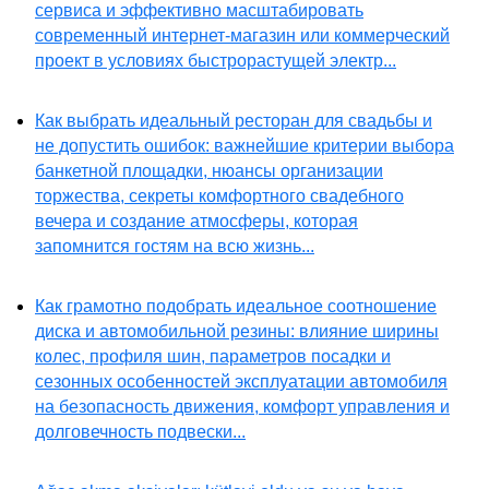
сервиса и эффективно масштабировать
современный интернет-магазин или коммерческий
проект в условиях быстрорастущей электр...
Как выбрать идеальный ресторан для свадьбы и
не допустить ошибок: важнейшие критерии выбора
банкетной площадки, нюансы организации
торжества, секреты комфортного свадебного
вечера и создание атмосферы, которая
запомнится гостям на всю жизнь...
Как грамотно подобрать идеальное соотношение
диска и автомобильной резины: влияние ширины
колес, профиля шин, параметров посадки и
сезонных особенностей эксплуатации автомобиля
на безопасность движения, комфорт управления и
долговечность подвески...