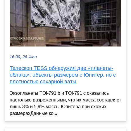
16:00, 26 Июн
Телескоп TESS обнаружил две «планеты-
облака»: объекты размером с Юпитер, но с
плотностью сахарной ваты
Экзопланеты TOI-791 b и TOI-791 c оказались
настолько разреженными, что их масса составляет
лишь 3% и 5,9% массы Юпитера при схожих
размерахДанные ко...