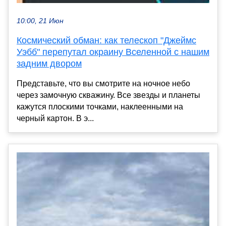
10:00, 21 Июн
Космический обман: как телескоп "Джеймс
Уэбб" перепутал окраину Вселенной с нашим
задним двором
Представьте, что вы смотрите на ночное небо
через замочную скважину. Все звезды и планеты
кажутся плоскими точками, наклеенными на
черный картон. В э...