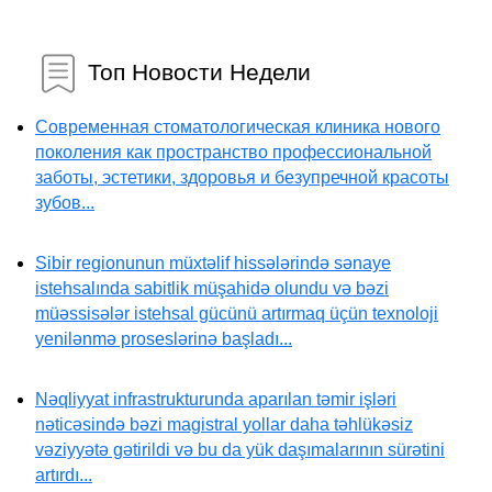
Топ Новости Недели
Современная стоматологическая клиника нового
поколения как пространство профессиональной
заботы, эстетики, здоровья и безупречной красоты
зубов...
Sibir regionunun müxtəlif hissələrində sənaye
istehsalında sabitlik müşahidə olundu və bəzi
müəssisələr istehsal gücünü artırmaq üçün texnoloji
yenilənmə proseslərinə başladı...
Nəqliyyat infrastrukturunda aparılan təmir işləri
nəticəsində bəzi magistral yollar daha təhlükəsiz
vəziyyətə gətirildi və bu da yük daşımalarının sürətini
artırdı...