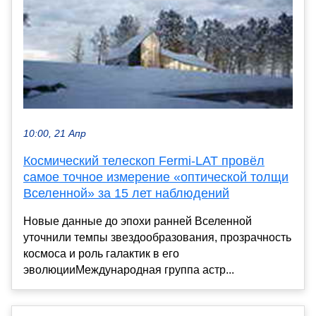
10:00, 21 Апр
Космический телескоп Fermi-LAT провёл
самое точное измерение «оптической толщи
Вселенной» за 15 лет наблюдений
Новые данные до эпохи ранней Вселенной
уточнили темпы звездообразования, прозрачность
космоса и роль галактик в его
эволюцииМеждународная группа астр...