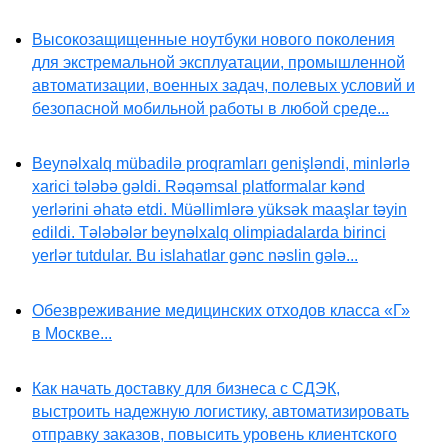
Высокозащищенные ноутбуки нового поколения
для экстремальной эксплуатации, промышленной
автоматизации, военных задач, полевых условий и
безопасной мобильной работы в любой среде...
Beynəlxalq mübadilə proqramları genişləndi, minlərlə
xarici tələbə gəldi. Rəqəmsal platformalar kənd
yerlərini əhatə etdi. Müəllimlərə yüksək maaşlar təyin
edildi. Tələbələr beynəlxalq olimpiadalarda birinci
yerlər tutdular. Bu islahatlar gənc nəslin gələ...
Обезвреживание медицинских отходов класса «Г»
в Москве...
Как начать доставку для бизнеса с СДЭК,
выстроить надежную логистику, автоматизировать
отправку заказов, повысить уровень клиентского