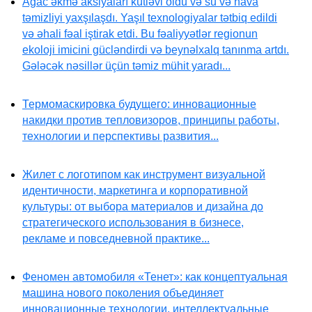
Ağac əkmə aksiyaları kütləvi oldu və su və hava
təmizliyi yaxşılaşdı. Yaşıl texnologiyalar tətbiq edildi
və əhali fəal iştirak etdi. Bu fəaliyyətlər regionun
ekoloji imicini gücləndirdi və beynəlxalq tanınma artdı.
Gələcək nəsillər üçün təmiz mühit yaradı...
Термомаскировка будущего: инновационные
накидки против тепловизоров, принципы работы,
технологии и перспективы развития...
Жилет с логотипом как инструмент визуальной
идентичности, маркетинга и корпоративной
культуры: от выбора материалов и дизайна до
стратегического использования в бизнесе,
рекламе и повседневной практике...
Феномен автомобиля «Тенет»: как концептуальная
машина нового поколения объединяет
инновационные технологии, интеллектуальные