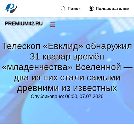
Поиск
Пользователям
PREMIUM42.RU
☰
Новости
»
Телескоп «Евклид» обнаружил
Тренды новостей
»
31 квазар времён
«младенчества» Вселенной —
Рубрики
»
два из них стали самыми
Правила
древними из известных
»
Опубликовано: 06:00, 07.07.2026
Контакт
»