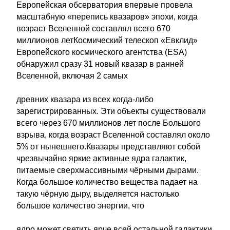
Европейская обсерватория впервые провела
масштабную «перепись квазаров» эпохи, когда
возраст Вселенной составлял всего 670
миллионов летКосмический телескоп «Евклид»
Европейского космического агентства (ESA)
обнаружил сразу 31 новый квазар в ранней
Вселенной, включая 2 самых
древних квазара из всех когда-либо
зарегистрированных. Эти объекты существовали
всего через 670 миллионов лет после Большого
взрыва, когда возраст Вселенной составлял около
5% от нынешнего.Квазары представляют собой
чрезвычайно яркие активные ядра галактик,
питаемые сверхмассивными чёрными дырами.
Когда большое количество вещества падает на
такую чёрную дыру, выделяется настолько
большое количество энергии, что
ядро может светить ярче всей остальной галактики