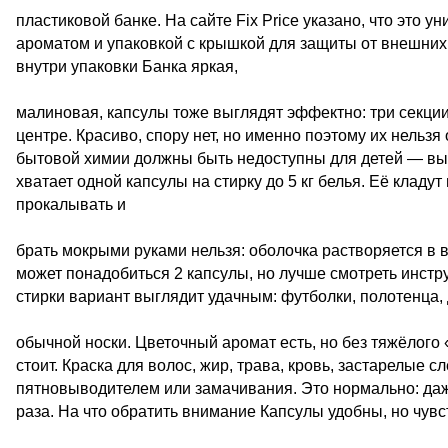
пластиковой банке. На сайте Fix Price указано, что это 
ароматом и упаковкой с крышкой для защиты от внешних 
внутри упаковки Банка яркая,
малиновая, капсулы тоже выглядят эффектно: три секции
центре. Красиво, спору нет, но именно поэтому их нельз
бытовой химии должны быть недоступны для детей — выс
хватает одной капсулы на стирку до 5 кг белья. Её кладу
прокалывать и
брать мокрыми руками нельзя: оболочка растворяется в 
может понадобиться 2 капсулы, но лучше смотреть инстр
стирки вариант выглядит удачным: футболки, полотенца,
обычной носки. Цветочный аромат есть, но без тяжёлог
стоит. Краска для волос, жир, трава, кровь, застарелые
пятновыводителем или замачивания. Это нормально: даже
раза. На что обратить внимание Капсулы удобны, но чув