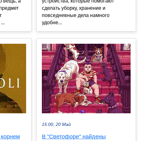
 вещь, а
устройства, которые помогают
предмет
сделать уборку, хранение и
т
повседневные дела намного
..
удобне...
15:00, 20 Май
 корнем
В "Светофоре" найдены