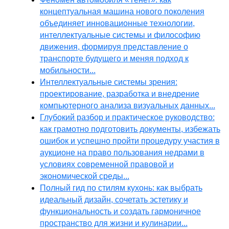
концептуальная машина нового поколения
объединяет инновационные технологии,
интеллектуальные системы и философию
движения, формируя представление о
транспорте будущего и меняя подход к
мобильности...
Интеллектуальные системы зрения:
проектирование, разработка и внедрение
компьютерного анализа визуальных данных...
Глубокий разбор и практическое руководство:
как грамотно подготовить документы, избежать
ошибок и успешно пройти процедуру участия в
аукционе на право пользования недрами в
условиях современной правовой и
экономической среды...
Полный гид по стилям кухонь: как выбрать
идеальный дизайн, сочетать эстетику и
функциональность и создать гармоничное
пространство для жизни и кулинарии...