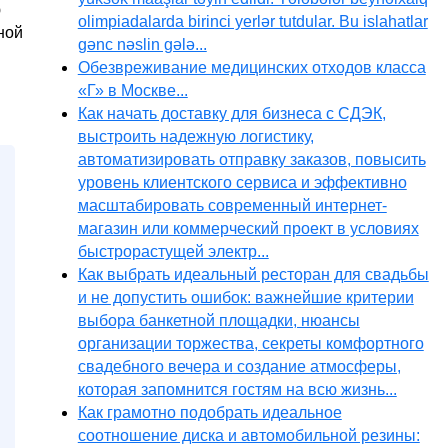
ю
olimpiadalarda birinci yerlər tutdular. Bu islahatlar
ной
gənc nəslin gələ...
Обезвреживание медицинских отходов класса
«Г» в Москве...
Как начать доставку для бизнеса с СДЭК,
выстроить надежную логистику,
автоматизировать отправку заказов, повысить
уровень клиентского сервиса и эффективно
масштабировать современный интернет-
магазин или коммерческий проект в условиях
быстрорастущей электр...
Как выбрать идеальный ресторан для свадьбы
и не допустить ошибок: важнейшие критерии
выбора банкетной площадки, нюансы
организации торжества, секреты комфортного
свадебного вечера и создание атмосферы,
которая запомнится гостям на всю жизнь...
Как грамотно подобрать идеальное
соотношение диска и автомобильной резины: