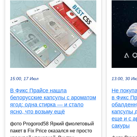
15:00, 17 Июл
13:00, 30 И
В Фикс Прайсе нашла
Не покуп
белорусские капсулы с ароматом
в Фикс П
ягод: одна стирка — и стало
обалденн
ясно, что возьму ещё
капсулы д
еще и с 
фото Progorod58 Яркий фиолетовый
сакуры
пакет в Fix Price оказался не просто