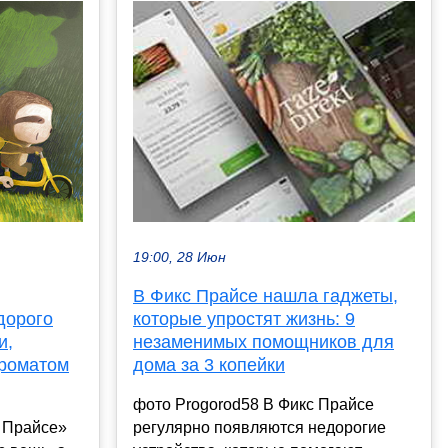
19:00, 28 Июн
В Фикс Прайсе нашла гаджеты,
дорого
которые упростят жизнь: 9
и,
незаменимых помощников для
ароматом
дома за 3 копейки
фото Progorod58 В Фикс Прайсе
с Прайсе»
регулярно появляются недорогие