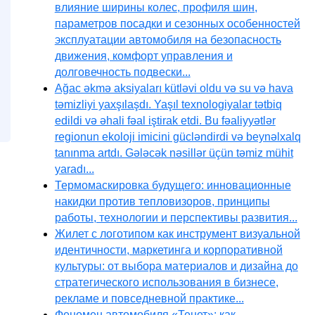
влияние ширины колес, профиля шин,
параметров посадки и сезонных особенностей
эксплуатации автомобиля на безопасность
движения, комфорт управления и
долговечность подвески...
Ağac əkmə aksiyaları kütləvi oldu və su və hava
təmizliyi yaxşılaşdı. Yaşıl texnologiyalar tətbiq
edildi və əhali fəal iştirak etdi. Bu fəaliyyətlər
regionun ekoloji imicini gücləndirdi və beynəlxalq
tanınma artdı. Gələcək nəsillər üçün təmiz mühit
yaradı...
Термомаскировка будущего: инновационные
накидки против тепловизоров, принципы
работы, технологии и перспективы развития...
Жилет с логотипом как инструмент визуальной
идентичности, маркетинга и корпоративной
культуры: от выбора материалов и дизайна до
стратегического использования в бизнесе,
рекламе и повседневной практике...
Феномен автомобиля «Тенет»: как