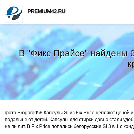
PREMIUM42.RU
В "Фикс Прайсе" найдены б
к
фото Progorod58 Капсулы SI из Fix Price цепляют ценой и
подальше от детей. Капсулы для стирки давно стали удоб
не пылит. В Fix Price попались белорусские SI 3 в 1 с ко