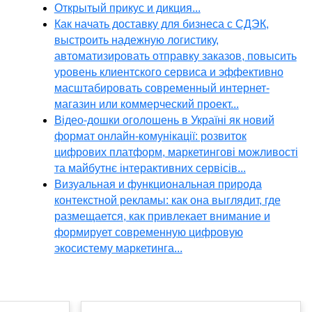
Открытый прикус и дикция...
Как начать доставку для бизнеса с СДЭК,
выстроить надежную логистику,
автоматизировать отправку заказов, повысить
уровень клиентского сервиса и эффективно
масштабировать современный интернет-
магазин или коммерческий проект...
Відео-дошки оголошень в Україні як новий
формат онлайн-комунікації: розвиток
цифрових платформ, маркетингові можливості
та майбутнє інтерактивних сервісів...
Визуальная и функциональная природа
контекстной рекламы: как она выглядит, где
размещается, как привлекает внимание и
формирует современную цифровую
экосистему маркетинга...