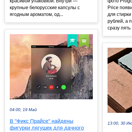
красивой упаковкой. Внутри —
фото Progo
крупные белорусские капсулы с
Price поя
ягодным ароматом, од...
для стирки
рублей, а 
сразу пять 
04:00, 19 Май
В "Фикс Прайсе" найдены
13:00, 30 И
фигурки лягушек для дачного