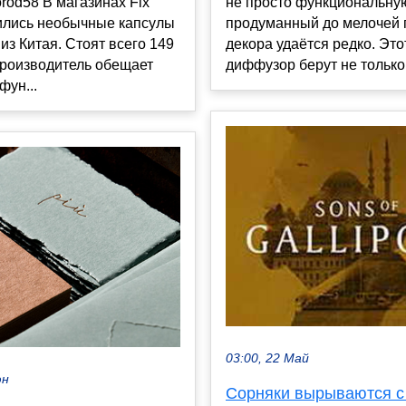
не просто функциональную
rod58 В магазинах Fix
продуманный до мелочей 
вились необычные капсулы
декора удаётся редко. Это
 из Китая. Стоят всего 149
диффузор берут не только .
производитель обещает
фун...
03:00, 22 Май
юн
Сорняки вырываются с