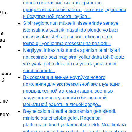
нового поколения как пространство
профессиональной заботы, эстетики, здоровья
 Что
и безупречной красоты зубов...
Sibir regionunun müxtəlif hissələrində sənaye
istehsalında sabitlik müşahidə olundu və bəzi
 в
müəssisələr istehsal gücünü artırmaq üçün
тва
texnoloji yenilənmə proseslərinə başladı...
о
Nəqliyyat infrastrukturunda aparılan təmir işləri
nəticəsində bəzi magistral yollar daha təhlükəsiz
vəziyyətə gətirildi və bu da yük daşımalarının
sürətini artırdı...
рузки
Высокозащищенные ноутбуки нового
ой
поколения для экстремальной эксплуатации,
промышленной автоматизации, военных
задач, полевых условий и безопасной
ь не
мобильной работы в любой среде...
Beynəlxalq mübadilə proqramları genişləndi,
рвого
minlərlə xarici tələbə gəldi. Rəqəmsal
platformalar kənd yerlərini əhatə etdi. Müəllimlərə
yüksək maaşlar təyin edildi. Tələbələr beynəlxalq