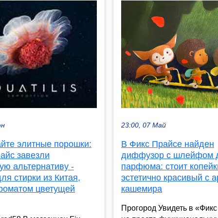
23:00, 07 Май
юн
В Фикс Прайсе найден
айте элитные порошки:
диффузор с шлейфом 
райс завезли
парфюма: стоит копейк
ую альтернативу -
эстетично красивый с 
ля стирки из Китая,
кашемира
ароматом цветущей
Прогород Увидеть в «Фик