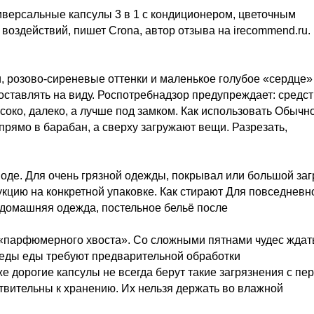
универсальные капсулы 3 в 1 с кондиционером, цветочным
воздействий, пишет Crona, автор отзыва на irecommend.ru.
, розово-сиреневые оттенки и маленькое голубое «сердце»
я оставлять на виду. Роспотребнадзор предупреждает: средс
око, далеко, а лучше под замком. Как использовать Обычн
т прямо в барабан, а сверху загружают вещи. Разрезать,
воде. Для очень грязной одежды, покрывал или большой заг
укцию на конкретной упаковке. Как стирают Для повседневн
 домашняя одежда, постельное бельё после
о «парфюмерного хвоста». Со сложными пятнами чудес ждат
 следы еды требуют предварительной обработки
 дорогие капсулы не всегда берут такие загрязнения с пе
ствительны к хранению. Их нельзя держать во влажной