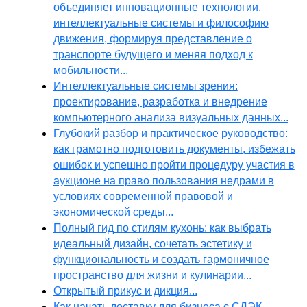
объединяет инновационные технологии,
интеллектуальные системы и философию
движения, формируя представление о
транспорте будущего и меняя подход к
мобильности...
Интеллектуальные системы зрения:
проектирование, разработка и внедрение
компьютерного анализа визуальных данных...
Глубокий разбор и практическое руководство:
как грамотно подготовить документы, избежать
ошибок и успешно пройти процедуру участия в
аукционе на право пользования недрами в
условиях современной правовой и
экономической среды...
Полный гид по стилям кухонь: как выбрать
идеальный дизайн, сочетать эстетику и
функциональность и создать гармоничное
пространство для жизни и кулинарии...
Открытый прикус и дикция...
Как начать доставку для бизнеса с СДЭК,