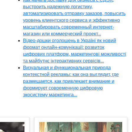
выстроить надежную логистику,
автоматизировать отправку заказов, повысить
уровень клиентского сервиса и эффективно
масштабировать современный интернет-
магазин или коммерческий проект...
Відео-дошки оголошень в Україні як новий
формат онлайн-комунікації: розвиток
цифрових платформ, маркетингові можливості
та майбутнє інтерактивних сервісів...
Визуальная и функциональная природа
контекстной рекламы: как она выглядит, где
размещается, как привлекает внимание и
формирует современную цифровую
экосистему маркетинга...