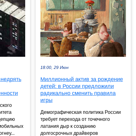
18:00, 29 Июн
Миллионный актив за рождение
внедрять
детей: в России предложили
радикально сменить правила
нности
игры
ского
Демографическая политика России
итета
требует перехода от точечного
цепцию
латания дыр к созданию
мобильных
долгосрочных драйверов
гнеу...