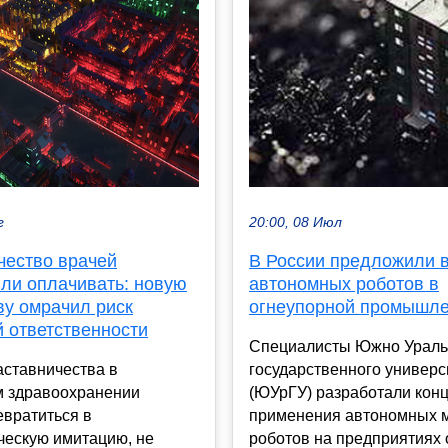
г
20:00, 08 Июл
чество врачей
В России предложили 
ли оплачивать: новую
автономных роботов в
ву омрачил риск
огнеупорной промышле
й ответственности
Специалисты Южно Ураль
аставничества в
государственного универс
м здравоохранении
(ЮУрГУ) разработали кон
евратиться в
применения автономных 
ческую имитацию, не
роботов на предприятиях о