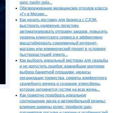
gənc nəslin gələ...
Обезвреживание медицинских отходов класса
«Г» в Москве...
Как начать доставку для бизнеса с СДЭК,
выстроить надежную логистику,
автоматизировать отправку заказов, повысить
уровень клиентского сервиса и эффективно
масштабировать современный интернет-
магазин или коммерческий проект в условиях
быстрорастущей электр...
Как выбрать идеальный ресторан для свадьбы
и не допустить ошибок: важнейшие критерии
выбора банкетной площадки, нюансы
организации торжества, секреты комфортного
свадебного вечера и создание атмосферы,
которая запомнится гостям на всю жизнь...
Как грамотно подобрать идеальное
соотношение диска и автомобильной резины:
влияние ширины колес, профиля шин,
параметров посадки и сезонных особенностей