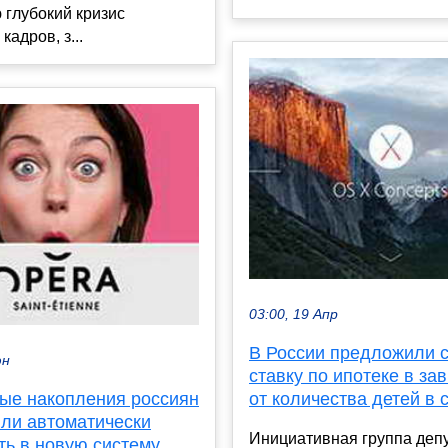
глубокий кризис
кадров, з...
03:00, 19 Апр
В России предложили 
юн
ставку по ипотеке в за
ые накопления россиян
от количества детей в 
ли автоматически
Инициативная группа деп
ь в новую систему.