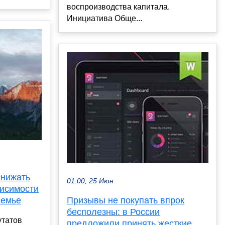
воспроизводства капитала.
Инициатива Обще...
снижать
01:00, 25 Июн
висимости
Призывы не покупать впрок
семье
бесполезны: в России
утатов
предложили принять жесткие