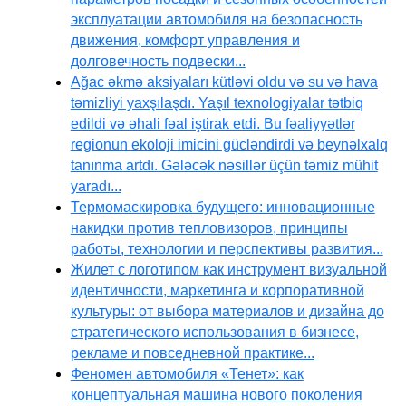
эксплуатации автомобиля на безопасность
движения, комфорт управления и
долговечность подвески...
Ağac əkmə aksiyaları kütləvi oldu və su və hava
təmizliyi yaxşılaşdı. Yaşıl texnologiyalar tətbiq
edildi və əhali fəal iştirak etdi. Bu fəaliyyətlər
regionun ekoloji imicini gücləndirdi və beynəlxalq
tanınma artdı. Gələcək nəsillər üçün təmiz mühit
yaradı...
Термомаскировка будущего: инновационные
накидки против тепловизоров, принципы
работы, технологии и перспективы развития...
Жилет с логотипом как инструмент визуальной
идентичности, маркетинга и корпоративной
культуры: от выбора материалов и дизайна до
стратегического использования в бизнесе,
рекламе и повседневной практике...
Феномен автомобиля «Тенет»: как
концептуальная машина нового поколения