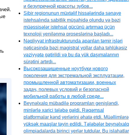
и безупречной красоты зубов...
ачей.
Sibir regionunun müxtəlif hissələrində sənaye
ные
istehsalında sabitlik müşahidə olundu və bəzi
müəssisələr istehsal gücünü artırmaq üçün
texnoloji yenilənmə proseslərinə başladı...
Nəqliyyat infrastrukturunda aparılan təmir işləri
nəticəsində bəzi magistral yollar daha təhlükəsiz
ть
vəziyyətə gətirildi və bu da yük daşımalarının
sürətini artırdı...
Высокозащищенные ноутбуки нового
поколения для экстремальной эксплуатации,
промышленной автоматизации, военных
задач, полевых условий и безопасной
мобильной работы в любой среде...
Beynəlxalq mübadilə proqramları genişləndi,
minlərlə xarici tələbə gəldi. Rəqəmsal
platformalar kənd yerlərini əhatə etdi. Müəllimlərə
yüksək maaşlar təyin edildi. Tələbələr beynəlxalq
olimpiadalarda birinci yerlər tutdular. Bu islahatlar