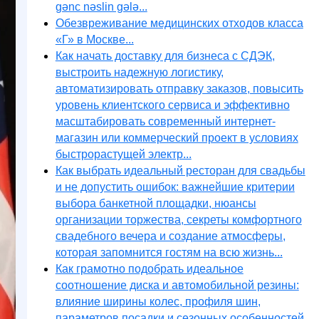
gənc nəslin gələ...
Обезвреживание медицинских отходов класса
«Г» в Москве...
Как начать доставку для бизнеса с СДЭК,
выстроить надежную логистику,
автоматизировать отправку заказов, повысить
уровень клиентского сервиса и эффективно
масштабировать современный интернет-
магазин или коммерческий проект в условиях
быстрорастущей электр...
Как выбрать идеальный ресторан для свадьбы
и не допустить ошибок: важнейшие критерии
выбора банкетной площадки, нюансы
организации торжества, секреты комфортного
свадебного вечера и создание атмосферы,
которая запомнится гостям на всю жизнь...
Как грамотно подобрать идеальное
соотношение диска и автомобильной резины:
влияние ширины колес, профиля шин,
параметров посадки и сезонных особенностей