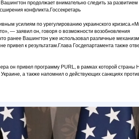
, Вашингтон продолжает внимательно следить за развитием
асширения конфликта.Госсекретарь
тивным усилиям по урегулированию украинского кризиса.«
 это», — заявил он, говоря о возможности возобновления
 что ранее Вашингтон уже использовал различные механиз
не привел к результатам.Глава Госдепартамента также отв
мера он привел программу PURL, в рамках которой страны
Украине, а также напомнил о действующих санкциях проти