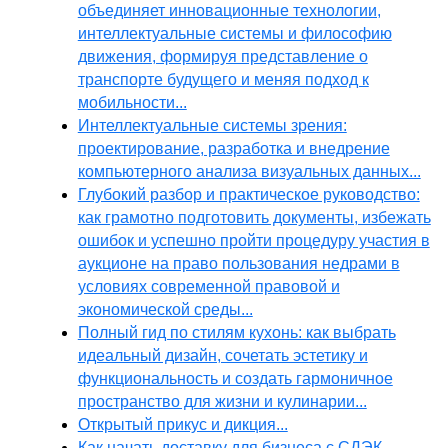
объединяет инновационные технологии,
интеллектуальные системы и философию
движения, формируя представление о
транспорте будущего и меняя подход к
мобильности...
Интеллектуальные системы зрения:
проектирование, разработка и внедрение
компьютерного анализа визуальных данных...
Глубокий разбор и практическое руководство:
как грамотно подготовить документы, избежать
ошибок и успешно пройти процедуру участия в
аукционе на право пользования недрами в
условиях современной правовой и
экономической среды...
Полный гид по стилям кухонь: как выбрать
идеальный дизайн, сочетать эстетику и
функциональность и создать гармоничное
пространство для жизни и кулинарии...
Открытый прикус и дикция...
Как начать доставку для бизнеса с СДЭК,