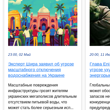
23:00, 02 Май
20:00, 11 И
Эксперт Шира заявил об угрозе
Глава Eni
масштабного отключения
угрозе ух
водоснабжения на Украине
энергоры
Масштабные повреждения
Глобальный
инфраструктуры грозят жителям
может обос
украинских мегаполисов длительным
запасов н
отсутствием питьевой воды, что
конкуренци
может стать более серьезным исп...
предупреди