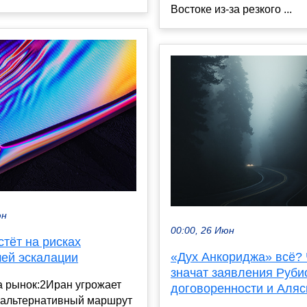
Востоке из-за резкого ...
юн
00:00, 26 Июн
тёт на рисках
«Дух Анкориджа» всё? 
ей эскалации
значат заявления Руби
а рынок:2Иран угрожает
договоренности и Аляс
 альтернативный маршрут