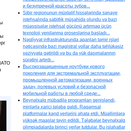
и безупречной красоты зубов...
Sibir regionunun müxtəlif hissələrində sənaye
istehsalında sabitlik müşahidə olundu və bəzi
Мы
müəssisələr istehsal gücünü artırmaq üçün
texnoloji yenilənmə proseslərinə başladı...
мы
Nəqliyyat infrastrukturunda aparılan təmir işləri
ерг
nəticəsində bəzi magistral yollar daha təhlükəsiz
vəziyyətə gətirildi və bu da yük daşımalarının
sürətini artırdı...
 НАТО
Высокозащищенные ноутбуки нового
в
поколения для экстремальной эксплуатации,
промышленной автоматизации, военных
задач, полевых условий и безопасной
мобильной работы в любой среде...
Beynəlxalq mübadilə proqramları genişləndi,
minlərlə xarici tələbə gəldi. Rəqəmsal
platformalar kənd yerlərini əhatə etdi. Müəllimlərə
yüksək maaşlar təyin edildi. Tələbələr beynəlxalq
olimpiadalarda birinci yerlər tutdular. Bu islahatlar