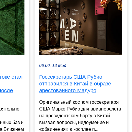
06:00, 13 Май
токе стал
Госсекретарь США Рубио
отправился в Китай в образе
после
арестованного Мадуро
Оригинальный костюм госсекретаря
оятельно
США Марко Рубио для авиаперелета
на президентском борту в Китай
нных баз и
вызвал вопросы, недоумение и
на Ближнем
«обвинения» в косплее п...