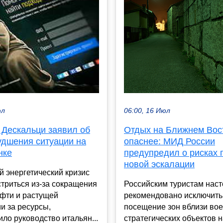
06:00, 16 Июл
юл
Отдых на Ближнем Вос
 Дескальци заявил об
опаснее: МИД России
удшения ситуации на
предупредил о рисках 
нке
новой эскалации
 энергетический кризис
Российским туристам наст
триться из-за сокращения
рекомендовано исключить
ефти и растущей
посещение зон вблизи вое
и за ресурсы,
стратегических объектов 
ло руководство итальян...