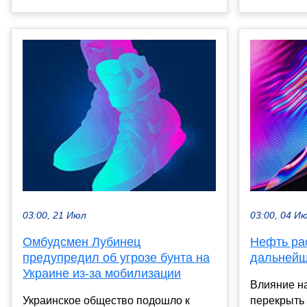
03:00, 21 Июл
03:00, 04 И
Омбудсмен Лубинец
Нефть рас
предупредил об угрозе бунта на
дальнейш
Украине из-за мобилизации
Влияние н
Украинское общество подошло к
перекрыть