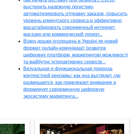
выстроить надежную логистику,
автоматизировать отправку заказов, повысить
уровень клиентского сервиса и эффективно
масштабировать современный интернет-
магазин или коммерческий проект...
Відео-дошки оголошень в Україні як новий
формат онлайн-комунікації: розвиток
цифрових платформ, маркетингові можливості
та майбутнє інтерактивних сервісів...
Визуальная и функциональная природа
контекстной рекламы: как она выглядит, где
размещается, как привлекает внимание и
формирует современную цифровую
экосистему маркетинга...