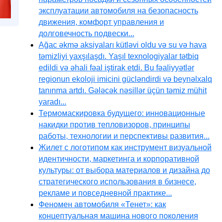
эксплуатации автомобиля на безопасность
движения, комфорт управления и
долговечность подвески...
Ağac əkmə aksiyaları kütləvi oldu və su və hava
təmizliyi yaxşılaşdı. Yaşıl texnologiyalar tətbiq
edildi və əhali fəal iştirak etdi. Bu fəaliyyətlər
regionun ekoloji imicini gücləndirdi və beynəlxalq
tanınma artdı. Gələcək nəsillər üçün təmiz mühit
yaradı...
Термомаскировка будущего: инновационные
накидки против тепловизоров, принципы
работы, технологии и перспективы развития...
Жилет с логотипом как инструмент визуальной
идентичности, маркетинга и корпоративной
культуры: от выбора материалов и дизайна до
стратегического использования в бизнесе,
рекламе и повседневной практике...
Феномен автомобиля «Тенет»: как
концептуальная машина нового поколения