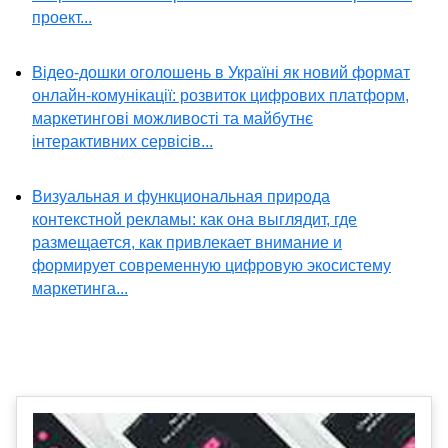
проект...
Відео-дошки оголошень в Україні як новий формат
онлайн-комунікації: розвиток цифрових платформ,
маркетингові можливості та майбутнє
інтерактивних сервісів...
Визуальная и функциональная природа
контекстной рекламы: как она выглядит, где
размещается, как привлекает внимание и
формирует современную цифровую экосистему
маркетинга...