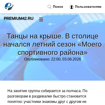
Поиск
Пользователям
PREMIUM42.RU
☰
Новости
»
Танцы на крыше. В столице
Тренды новостей
»
начался летний сезон «Моего
спортивного района»
Рубрики
»
Опубликовано: 22:00, 03.06.2026
Правила
»
Контакт
»
На занятие группа собирается за полчаса. По
разговорам в раздевалке быстро становится
понятно: участники знакомы друг с другом не