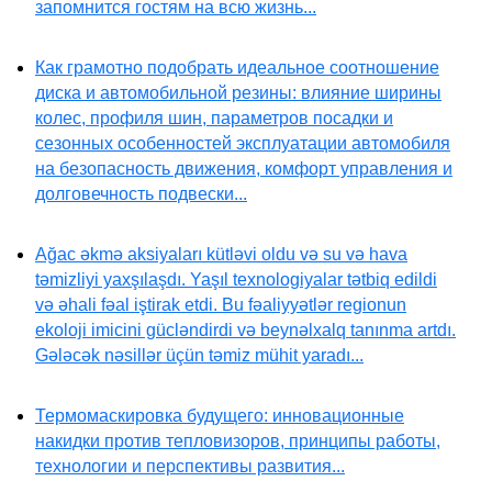
запомнится гостям на всю жизнь...
Как грамотно подобрать идеальное соотношение
диска и автомобильной резины: влияние ширины
колес, профиля шин, параметров посадки и
сезонных особенностей эксплуатации автомобиля
на безопасность движения, комфорт управления и
долговечность подвески...
Ağac əkmə aksiyaları kütləvi oldu və su və hava
təmizliyi yaxşılaşdı. Yaşıl texnologiyalar tətbiq edildi
və əhali fəal iştirak etdi. Bu fəaliyyətlər regionun
ekoloji imicini gücləndirdi və beynəlxalq tanınma artdı.
Gələcək nəsillər üçün təmiz mühit yaradı...
Термомаскировка будущего: инновационные
накидки против тепловизоров, принципы работы,
технологии и перспективы развития...