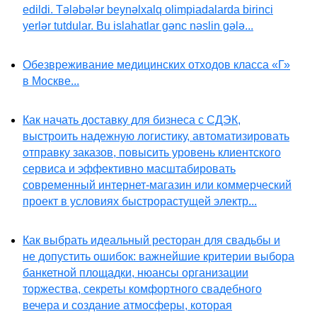
edildi. Tələbələr beynəlxalq olimpiadalarda birinci
yerlər tutdular. Bu islahatlar gənc nəslin gələ...
Обезвреживание медицинских отходов класса «Г»
в Москве...
Как начать доставку для бизнеса с СДЭК,
выстроить надежную логистику, автоматизировать
отправку заказов, повысить уровень клиентского
сервиса и эффективно масштабировать
современный интернет-магазин или коммерческий
проект в условиях быстрорастущей электр...
Как выбрать идеальный ресторан для свадьбы и
не допустить ошибок: важнейшие критерии выбора
банкетной площадки, нюансы организации
торжества, секреты комфортного свадебного
вечера и создание атмосферы, которая