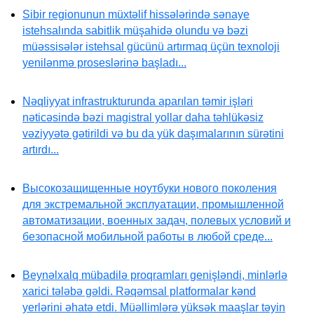
Sibir regionunun müxtəlif hissələrində sənaye
istehsalında sabitlik müşahidə olundu və bəzi
müəssisələr istehsal gücünü artırmaq üçün texnoloji
yenilənmə proseslərinə başladı...
Nəqliyyat infrastrukturunda aparılan təmir işləri
nəticəsində bəzi magistral yollar daha təhlükəsiz
vəziyyətə gətirildi və bu da yük daşımalarının sürətini
artırdı...
Высокозащищенные ноутбуки нового поколения
для экстремальной эксплуатации, промышленной
автоматизации, военных задач, полевых условий и
безопасной мобильной работы в любой среде...
Beynəlxalq mübadilə proqramları genişləndi, minlərlə
xarici tələbə gəldi. Rəqəmsal platformalar kənd
yerlərini əhatə etdi. Müəllimlərə yüksək maaşlar təyin