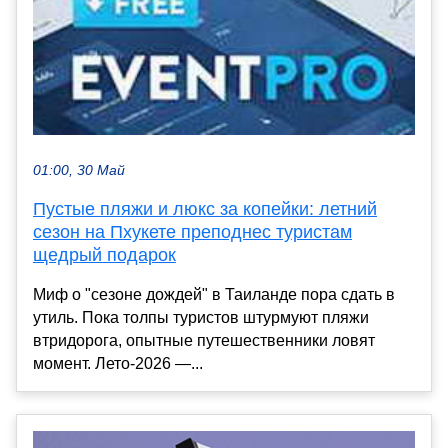
01:00, 30 Май
Пустые пляжи и люкс за копейки: летний
сезон на Пхукете преподнес туристам
щедрый подарок
Миф о "сезоне дождей" в Таиланде пора сдать в
утиль. Пока толпы туристов штурмуют пляжи
втридорога, опытные путешественники ловят
момент. Лето-2026 —...