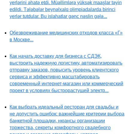
yerlərini əhatə etdi. Müəllimlərə yüksək maaşlar təyin
edildi. Tələbələr beynəlxalq olimpiadalarda birinci
yerlər tutdular. Bu islahatlar gənc nəslin gələ...
Обезвреживание медицинских отходов класса «Г»
в Москве...
Как начать доставку для бизнеса с СДЭК,
выстроить надежную логистику, автоматизировать
отправку заказов, повысить уровень клиентского
сервиса и эффективно масштабировать
современный интернет-магазин или коммерческий
проект в условиях быстрорастущей электр...
Как выбрать идеальный ресторан для свадьбы и
не допустить ошибок: важнейшие критерии выбора
банкетной площадки, нюансы организации
торжества, секреты комфортного свадебного