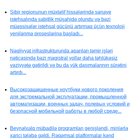
Sibir regionunun müxtəlif hissələrində sənaye
istehsalında sabitlik müşahidə olundu və bəzi
müəssisələr istehsal gücünü artırmaq üçün texnoloji
yenilənmə proseslərinə başladı...
Nəqliyyat infrastrukturunda aparılan təmir işləri
nəticəsində bəzi magistral yollar daha təhlükəsiz
vəziyyətə gətirildi və bu da yük daşımalarının sürətini
artırdı...
Высокозащищенные ноутбуки нового поколения
для экстремальной эксплуатации, промышленной
автоматизации, военных задач, полевых условий и
безопасной мобильной работы в любой среде...
Beynəlxalq mübadilə proqramları genişləndi, minlərlə
xarici tələbə gəldi. Rəqəmsal platformalar kənd