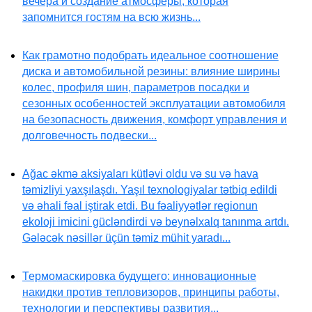
вечера и создание атмосферы, которая
запомнится гостям на всю жизнь...
Как грамотно подобрать идеальное соотношение
диска и автомобильной резины: влияние ширины
колес, профиля шин, параметров посадки и
сезонных особенностей эксплуатации автомобиля
на безопасность движения, комфорт управления и
долговечность подвески...
Ağac əkmə aksiyaları kütləvi oldu və su və hava
təmizliyi yaxşılaşdı. Yaşıl texnologiyalar tətbiq edildi
və əhali fəal iştirak etdi. Bu fəaliyyətlər regionun
ekoloji imicini gücləndirdi və beynəlxalq tanınma artdı.
Gələcək nəsillər üçün təmiz mühit yaradı...
Термомаскировка будущего: инновационные
накидки против тепловизоров, принципы работы,
технологии и перспективы развития...