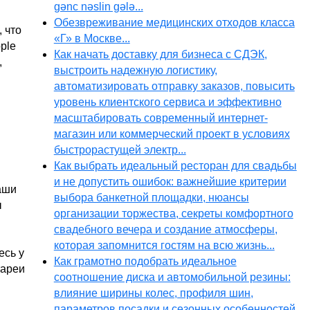
gənc nəslin gələ...
Обезвреживание медицинских отходов класса
 что
«Г» в Москве...
ple
Как начать доставку для бизнеса с СДЭК,
,
выстроить надежную логистику,
автоматизировать отправку заказов, повысить
уровень клиентского сервиса и эффективно
масштабировать современный интернет-
магазин или коммерческий проект в условиях
быстрорастущей электр...
Как выбрать идеальный ресторан для свадьбы
и не допустить ошибок: важнейшие критерии
аши
выбора банкетной площадки, нюансы
ы
организации торжества, секреты комфортного
свадебного вечера и создание атмосферы,
которая запомнится гостям на всю жизнь...
есь у
Как грамотно подобрать идеальное
тареи
соотношение диска и автомобильной резины:
влияние ширины колес, профиля шин,
параметров посадки и сезонных особенностей