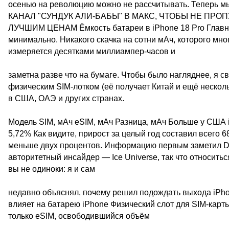
осенью на революцию можно не рассчитывать. Теперь 
КАНАЛ "СУНДУК АЛИ-БАБЫ" В МАКС, ЧТОБЫ НЕ ПРО
ЛУЧШИМ ЦЕНАМ Ёмкость батареи в iPhone 18 Pro Главное
минимально. Никакого скачка на сотни мАч, которого мн
измеряется десятками миллиампер-часов и
заметна разве что на бумаге. Чтобы было нагляднее, я с
физическим SIM-лотком (её получает Китай и ещё несколь
в США, ОАЭ и других странах.
Модель SIM, мАч eSIM, мАч Разница, мАч Больше у США i
5,72% Как видите, прирост за целый год составил всего 
меньше двух процентов. Информацию первым заметил Digi
авторитетный инсайдер — Ice Universe, так что относитьс
вы не одиноки: я и сам
недавно объяснял, почему решил подождать выхода iPhon
влияет на батарею iPhone Физический слот для SIM-карты
только eSIM, освободившийся объём