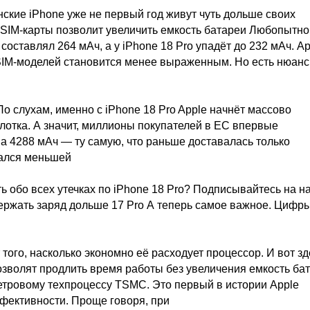
ские iPhone уже не первый год живут чуть дольше своих
 SIM-карты позволит увеличить емкость батареи Любопытно,
оставлял 264 мАч, а у iPhone 18 Pro упадёт до 232 мАч. Ap
SIM-моделей становится менее выраженным. Но есть нюанс
По слухам, именно с iPhone 18 Pro Apple начнёт массово
лотка. А значит, миллионы покупателей в ЕС впервые
а 4288 мАч — ту самую, что раньше доставалась только
вался меньшей
ь обо всех утечках по iPhone 18 Pro? Подписывайтесь на н
держать заряд дольше 17 Pro А теперь самое важное. Цифр
 того, насколько экономно её расходует процессор. И вот зд
озволят продлить время работы без увеличения емкость ба
етровому техпроцессу TSMC. Это первый в истории Apple
ффективности. Проще говоря, при