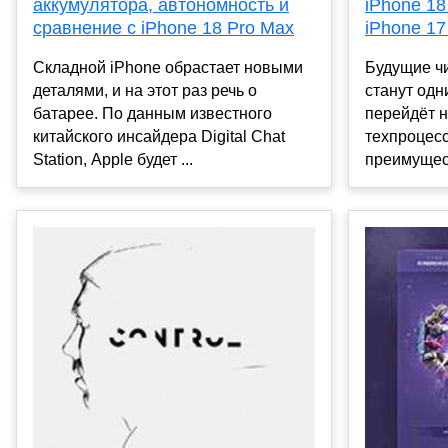
iPhone 18
аккумулятора, автономность и
iPhone 17
сравнение с iPhone 18 Pro Max
Будущие чи
Складной iPhone обрастает новыми
станут одн
деталями, и на этот раз речь о
перейдёт 
батарее. По данным известного
техпроцес
китайского инсайдера Digital Chat
преимущест
Station, Apple будет ...