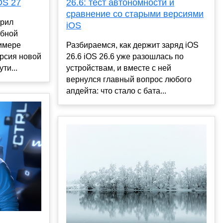
OS 27
26.6: тест автономности и
сравнение со старыми версиями
ерил
iOS
абной
римере
Разбираемся, как держит заряд iOS
ерсия новой
26.6 iOS 26.6 уже разошлась по
ти...
устройствам, и вместе с ней
вернулся главный вопрос любого
апдейта: что стало с бата...