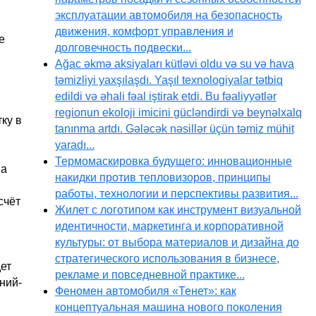
эксплуатации автомобиля на безопасность
движения, комфорт управления и
е
долговечность подвески...
Ağac əkmə aksiyaları kütləvi oldu və su və hava
təmizliyi yaxşılaşdı. Yaşıl texnologiyalar tətbiq
edildi və əhali fəal iştirak etdi. Bu fəaliyyətlər
regionun ekoloji imicini gücləndirdi və beynəlxalq
ку в
tanınma artdı. Gələcək nəsillər üçün təmiz mühit
yaradı...
Термомаскировка будущего: инновационные
 а
накидки против тепловизоров, принципы
работы, технологии и перспективы развития...
счёт
Жилет с логотипом как инструмент визуальной
идентичности, маркетинга и корпоративной
культуры: от выбора материалов и дизайна до
стратегического использования в бизнесе,
ет
рекламе и повседневной практике...
ний-
Феномен автомобиля «Тенет»: как
концептуальная машина нового поколения