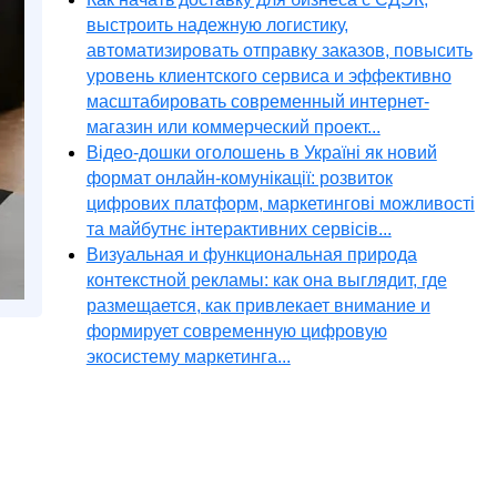
выстроить надежную логистику,
автоматизировать отправку заказов, повысить
уровень клиентского сервиса и эффективно
масштабировать современный интернет-
магазин или коммерческий проект...
Відео-дошки оголошень в Україні як новий
формат онлайн-комунікації: розвиток
цифрових платформ, маркетингові можливості
та майбутнє інтерактивних сервісів...
Визуальная и функциональная природа
контекстной рекламы: как она выглядит, где
размещается, как привлекает внимание и
формирует современную цифровую
экосистему маркетинга...