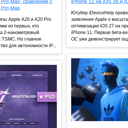
 Pro Max: сравнение с
iPhone 11 на iOS 26 и i
 Pro Max
Ютубер iDeviceHelp пров
пы Apple A20 и A20 Pro
заявления Apple о масшт
ими из первых, кто
оптимизации iOS 27 на п
на 2-нанометровый
iPhone 11. Первая бета-в
с TSMC. Но главное
ОС уже демонстрирует ощу
во для автономности iP...