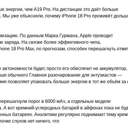
е энергии, чем A19 Pro. На дистанции это даёт больше
. Мы уже объясняли, почему iPhone 18 Pro проживёт дольш
имизацию. По данным Марка Гурмана, Apple проводит
ю заряда. На связке более эффективного чипа,
one 18 Pro Max, по прогнозам, способен перешагнуть отмет
е автономности будет, просто его обеспечит не аккумулятор,
чше обычного Главное разочарование для энтузиастов —
мия позволяет упаковать больше энергии в тот же объём за 
перешагнули порог в 6000 мАч, а отдельные модели
. А вот кремний-углеродных батарей в айфонах пока не буд
онных батареях. Аналитики регулярно поднимают тему крем
очке слухов нет ничего, что