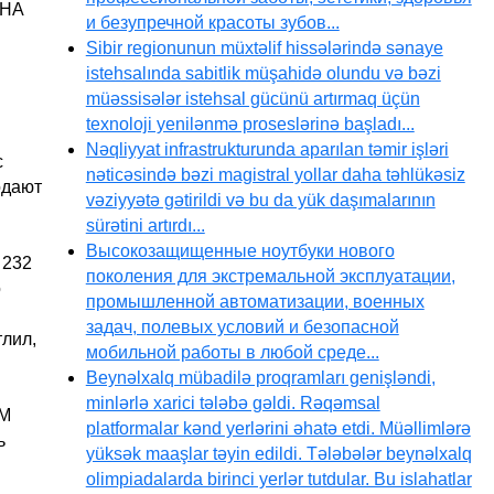
 НА
и безупречной красоты зубов...
Sibir regionunun müxtəlif hissələrində sənaye
istehsalında sabitlik müşahidə olundu və bəzi
müəssisələr istehsal gücünü artırmaq üçün
texnoloji yenilənmə proseslərinə başladı...
Nəqliyyat infrastrukturunda aparılan təmir işləri
с
nəticəsində bəzi magistral yollar daha təhlükəsiz
одают
vəziyyətə gətirildi və bu da yük daşımalarının
sürətini artırdı...
Высокозащищенные ноутбуки нового
 232
поколения для экстремальной эксплуатации,
о
промышленной автоматизации, военных
задач, полевых условий и безопасной
тлил,
мобильной работы в любой среде...
Beynəlxalq mübadilə proqramları genişləndi,
minlərlə xarici tələbə gəldi. Rəqəmsal
IM
platformalar kənd yerlərini əhatə etdi. Müəllimlərə
ь
yüksək maaşlar təyin edildi. Tələbələr beynəlxalq
olimpiadalarda birinci yerlər tutdular. Bu islahatlar