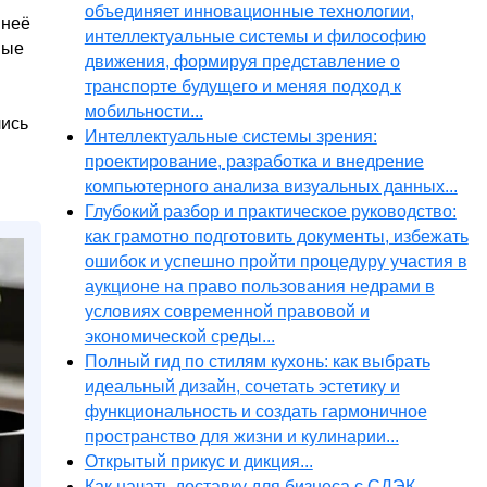
объединяет инновационные технологии,
 неё
интеллектуальные системы и философию
ные
движения, формируя представление о
транспорте будущего и меняя подход к
мобильности...
лись
Интеллектуальные системы зрения:
проектирование, разработка и внедрение
компьютерного анализа визуальных данных...
Глубокий разбор и практическое руководство:
как грамотно подготовить документы, избежать
ошибок и успешно пройти процедуру участия в
аукционе на право пользования недрами в
условиях современной правовой и
экономической среды...
Полный гид по стилям кухонь: как выбрать
идеальный дизайн, сочетать эстетику и
функциональность и создать гармоничное
пространство для жизни и кулинарии...
Открытый прикус и дикция...
Как начать доставку для бизнеса с СДЭК,