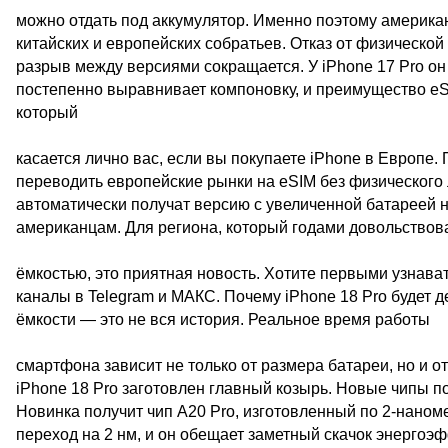
можно отдать под аккумулятор. Именно поэтому американ
китайских и европейских собратьев. Отказ от физической
разрыв между версиями сокращается. У iPhone 17 Pro он с
постепенно выравнивает компоновку, и преимущество e
который
касается лично вас, если вы покупаете iPhone в Европе. 
переводить европейские рынки на eSIM без физического 
автоматически получат версию с увеличенной батареей н
американцам. Для региона, который годами довольство
ёмкостью, это приятная новость. Хотите первыми узнават
каналы в Telegram и МАКС. Почему iPhone 18 Pro будет 
ёмкости — это не вся история. Реальное время работы
смартфона зависит не только от размера батареи, но и от
iPhone 18 Pro заготовлен главный козырь. Новые чипы п
Новинка получит чип A20 Pro, изготовленный по 2-наном
переход на 2 нм, и он обещает заметный скачок энергоэ