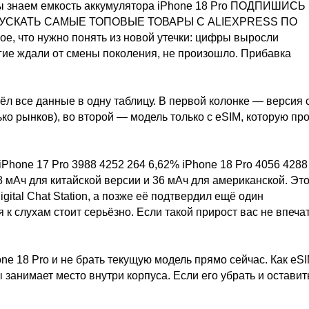
мы знаем емкость аккумулятора iPhone 18 Pro ПОДПИШИСЬ
ПУСКАТЬ САМЫЕ ТОПОВЫЕ ТОВАРЫ С ALIEXPRESS ПО
, что нужно понять из новой утечки: цифры выросли
огие ждали от смены поколения, не произошло. Прибавка
вёл все данные в одну таблицу. В первой колонке — версия 
ко рынков), во второй — модель только с eSIM, которую пр
Phone 17 Pro 3988 4252 264 6,62% iPhone 18 Pro 4056 4288
68 мАч для китайской версии и 36 мАч для американской. Эт
tal Chat Station, а позже её подтвердил ещё один
я к слухам стоит серьёзно. Если такой прирост вас не впеча
e 18 Pro и не брать текущую модель прямо сейчас. Как eS
 занимает место внутри корпуса. Если его убрать и оставит