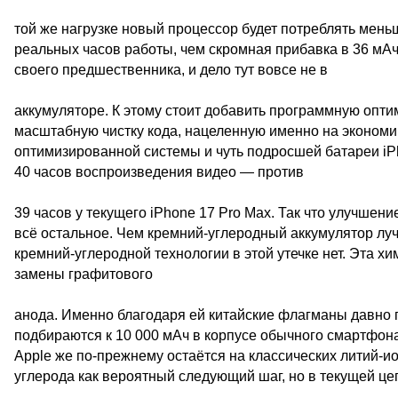
той же нагрузке новый процессор будет потреблять меньш
реальных часов работы, чем скромная прибавка в 36 мАч
своего предшественника, и дело тут вовсе не в
аккумуляторе. К этому стоит добавить программную опт
масштабную чистку кода, нацеленную именно на экономи
оптимизированной системы и чуть подросшей батареи iPh
40 часов воспроизведения видео — против
39 часов у текущего iPhone 17 Pro Max. Так что улучшени
всё остальное. Чем кремний-углеродный аккумулятор лу
кремний-углеродной технологии в этой утечке нет. Эта хи
замены графитового
анода. Именно благодаря ей китайские флагманы давно 
подбираются к 10 000 мАч в корпусе обычного смартфона
Apple же по-прежнему остаётся на классических литий-и
углерода как вероятный следующий шаг, но в текущей цеп