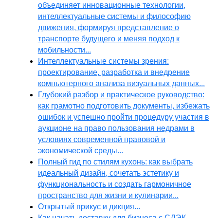
объединяет инновационные технологии,
интеллектуальные системы и философию
движения, формируя представление о
транспорте будущего и меняя подход к
мобильности...
Интеллектуальные системы зрения:
проектирование, разработка и внедрение
компьютерного анализа визуальных данных...
Глубокий разбор и практическое руководство:
как грамотно подготовить документы, избежать
ошибок и успешно пройти процедуру участия в
аукционе на право пользования недрами в
условиях современной правовой и
экономической среды...
Полный гид по стилям кухонь: как выбрать
идеальный дизайн, сочетать эстетику и
функциональность и создать гармоничное
пространство для жизни и кулинарии...
Открытый прикус и дикция...
Как начать доставку для бизнеса с СДЭК,