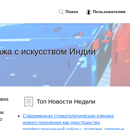
Поиск
Пользователям
ажа с искусством Индии
авка
Топ Новости Недели
и.
Современная стоматологическая клиника
о
нового поколения как пространство
профессиональной заботы, эстетики, здоровья