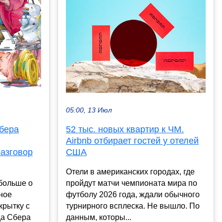
05:00, 13 Июл
Сбера
52 тыс. новых квартир к ЧМ.
Airbnb отбирает гостей у отелей
разговор
США
Отели в американских городах, где
 больше о
пройдут матчи чемпионата мира по
чное
футболу 2026 года, ждали обычного
крытку с
турнирного всплеска. Не вышло. По
а Сбера
данным, которы...