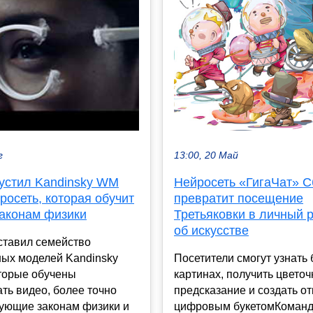
13:00, 20 Май
г
Нейросеть «ГигаЧат» 
устил Kandinsky WM
превратит посещение
росеть, которая обучит
Третьяковки в личный 
законам физики
об искусстве
ставил семейство
Посетители смогут узнать
ных моделей Kandinsky
картинах, получить цвето
оторые обучены
предсказание и создать от
ть видео, более точно
цифровым букетомКоманд
вующие законам физики и