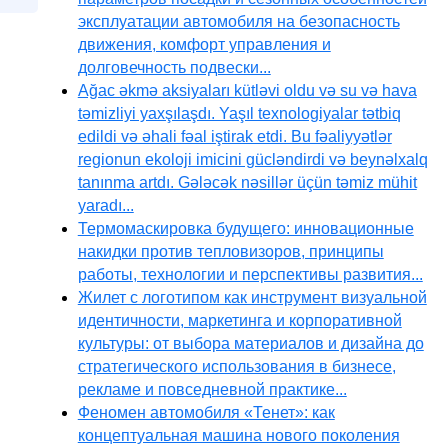
эксплуатации автомобиля на безопасность
движения, комфорт управления и
долговечность подвески...
Ağac əkmə aksiyaları kütləvi oldu və su və hava
təmizliyi yaxşılaşdı. Yaşıl texnologiyalar tətbiq
edildi və əhali fəal iştirak etdi. Bu fəaliyyətlər
regionun ekoloji imicini gücləndirdi və beynəlxalq
tanınma artdı. Gələcək nəsillər üçün təmiz mühit
yaradı...
Термомаскировка будущего: инновационные
накидки против тепловизоров, принципы
работы, технологии и перспективы развития...
Жилет с логотипом как инструмент визуальной
идентичности, маркетинга и корпоративной
культуры: от выбора материалов и дизайна до
стратегического использования в бизнесе,
рекламе и повседневной практике...
Феномен автомобиля «Тенет»: как
концептуальная машина нового поколения