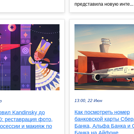
представила новую инте...
13:00, 22 Июн
р
Как посмотреть номер
овил Kandinsky до
банковской карты Сбера
0: реставрация фото,
Банка, Альфа Банка и 
осессии и макияж по
Банка на Айфоне