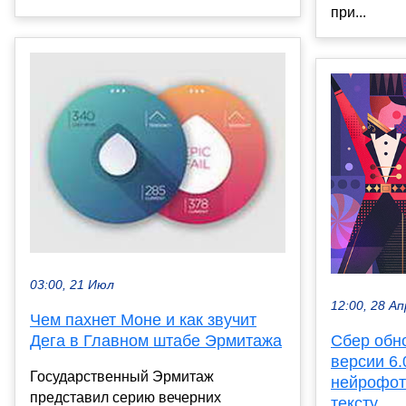
при...
03:00, 21 Июл
12:00, 28 Ап
Чем пахнет Моне и как звучит
Дега в Главном штабе Эрмитажа
Сбер обн
версии 6.
Государственный Эрмитаж
нейрофот
представил серию вечерних
тексту