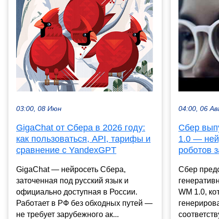
03:00, 08 Июн
04:00, 06 Ав
GigaChat от Сбера в 2026 году:
Сбер вып
как пользоваться, API, тарифы и
1.0 — ней
сравнение с YandexGPT
роботов 
GigaChat — нейросеть Сбера,
Сбер пред
заточенная под русский язык и
генератив
официально доступная в России.
WM 1.0, к
Работает в РФ без обходных путей —
генерирова
не требует зарубежного ак...
соответст