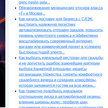
gənc nəslin gələ...
Обезвреживание медицинских отходов класса
«Г» в Москве...
Как начать доставку для бизнеса с СДЭК,
выстроить надежную логистику,
автоматизировать отправку заказов, повысить
уровень клиентского сервиса и эффективно
масштабировать современный интернет-
магазин или коммерческий проект в условиях
быстрорастущей электр...
Как выбрать идеальный ресторан для свадьбы
и не допустить ошибок: важнейшие критерии
выбора банкетной площадки, нюансы
организации торжества, секреты комфортного
свадебного вечера и создание атмосферы,
которая запомнится гостям на всю жизнь...
Как грамотно подобрать идеальное
соотношение диска и автомобильной резины:
влияние ширины колес, профиля шин,
параметров посадки и сезонных особенностей