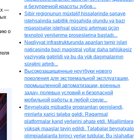
и безупречной красоты зубов...
ах —
Sibir regionunun müxtəlif hissələrində sənaye
вых
istehsalında sabitlik müşahidə olundu və bəzi
müəssisələr istehsal gücünü artırmaq üçün
цию о
texnoloji yenilənmə proseslərinə başladı...
Nəqliyyat infrastrukturunda aparılan təmir işləri
nəticəsində bəzi magistral yollar daha təhlükəsiz
теля
vəziyyətə gətirildi və bu da yük daşımalarının
sürətini artırdı...
Высокозащищенные ноутбуки нового
поколения для экстремальной эксплуатации,
промышленной автоматизации, военных
задач, полевых условий и безопасной
мобильной работы в любой среде...
Beynəlxalq mübadilə proqramları genişləndi,
minlərlə xarici tələbə gəldi. Rəqəmsal
platformalar kənd yerlərini əhatə etdi. Müəllimlərə
yüksək maaşlar təyin edildi. Tələbələr beynəlxalq
olimpiadalarda birinci yerlər tutdular. Bu islahatlar