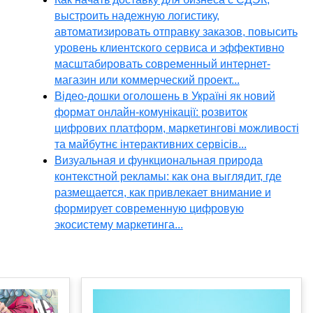
выстроить надежную логистику,
автоматизировать отправку заказов, повысить
уровень клиентского сервиса и эффективно
масштабировать современный интернет-
магазин или коммерческий проект...
Відео-дошки оголошень в Україні як новий
формат онлайн-комунікації: розвиток
цифрових платформ, маркетингові можливості
та майбутнє інтерактивних сервісів...
Визуальная и функциональная природа
контекстной рекламы: как она выглядит, где
размещается, как привлекает внимание и
формирует современную цифровую
экосистему маркетинга...