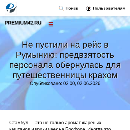
Поиск
Пользователям
PREMIUM42.RU
☰
Новости
»
Не пустили на рейс в
Тренды новостей
»
Румынию: предвзятость
персонала обернулась для
Рубрики
»
путешественницы крахом
Правила
»
Опубликовано: 02:00, 02.06.2026
Контакт
»
Стамбул — это не только аромат жареных
каштанов и крики чаек на Босфоре. Иногда это