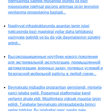
istehsalında sabitlik müşahidə olundu və bəzi
müəssisələr istehsal gücünü artırmaq üçün texnoloji
yenilənmə proseslərinə başladı...
Nəqliyyat infrastrukturunda aparılan təmir işləri
nəticəsində bəzi magistral yollar daha təhlükəsiz
vəziyyətə gətirildi və bu da yük daşımalarının sürətini
artırdı...
Высокозащищенные ноутбуки нового поколения
для экстремальной эксплуатации, промышленной
автоматизации, военных задач, полевых условий и
безопасной мобильной работы в любой среде...
Beynəlxalq mübadilə proqramları genişləndi, minlərlə
xarici tələbə gəldi. Rəqəmsal platformalar kənd
yerlərini əhatə etdi. Müəllimlərə yüksək maaşlar təyin
edildi. Tələbələr beynəlxalq olimpiadalarda birinci
yerlər tutdular. Bu islahatlar gənc nəslin gələ...