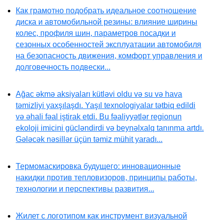
Как грамотно подобрать идеальное соотношение
диска и автомобильной резины: влияние ширины
колес, профиля шин, параметров посадки и
сезонных особенностей эксплуатации автомобиля
на безопасность движения, комфорт управления и
долговечность подвески...
Ağac əkmə aksiyaları kütləvi oldu və su və hava
təmizliyi yaxşılaşdı. Yaşıl texnologiyalar tətbiq edildi
və əhali fəal iştirak etdi. Bu fəaliyyətlər regionun
ekoloji imicini gücləndirdi və beynəlxalq tanınma artdı.
Gələcək nəsillər üçün təmiz mühit yaradı...
Термомаскировка будущего: инновационные
накидки против тепловизоров, принципы работы,
технологии и перспективы развития...
Жилет с логотипом как инструмент визуальной