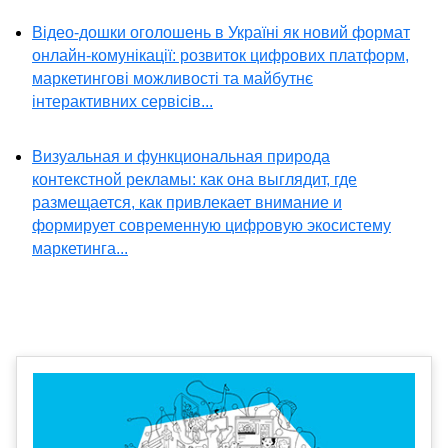
Відео-дошки оголошень в Україні як новий формат
онлайн-комунікації: розвиток цифрових платформ,
маркетингові можливості та майбутнє
інтерактивних сервісів...
Визуальная и функциональная природа
контекстной рекламы: как она выглядит, где
размещается, как привлекает внимание и
формирует современную цифровую экосистему
маркетинга...