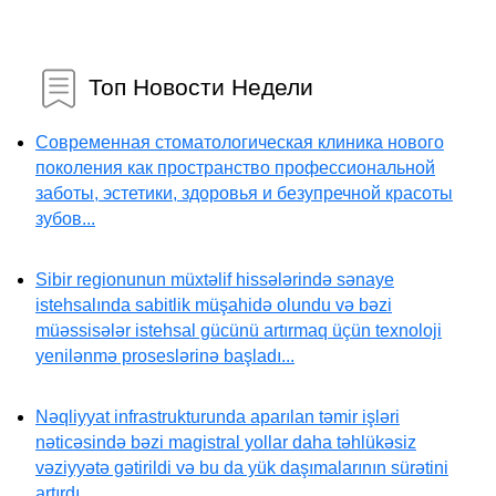
Топ Новости Недели
Современная стоматологическая клиника нового
поколения как пространство профессиональной
заботы, эстетики, здоровья и безупречной красоты
зубов...
Sibir regionunun müxtəlif hissələrində sənaye
istehsalında sabitlik müşahidə olundu və bəzi
müəssisələr istehsal gücünü artırmaq üçün texnoloji
yenilənmə proseslərinə başladı...
Nəqliyyat infrastrukturunda aparılan təmir işləri
nəticəsində bəzi magistral yollar daha təhlükəsiz
vəziyyətə gətirildi və bu da yük daşımalarının sürətini
artırdı...