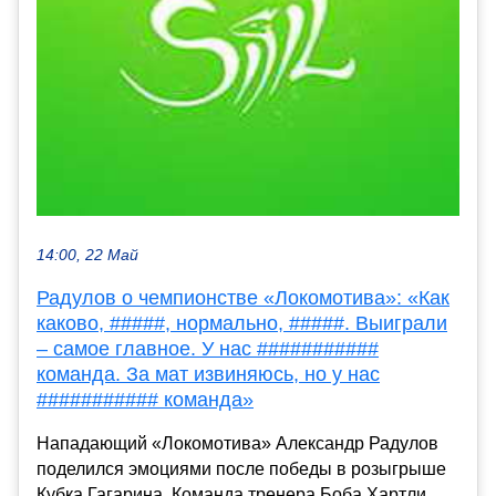
14:00, 22 Май
Радулов о чемпионстве «Локомотива»: «Как
каково, #####, нормально, #####. Выиграли
– самое главное. У нас ###########
команда. За мат извиняюсь, но у нас
########### команда»
Нападающий «Локомотива» Александр Радулов
поделился эмоциями после победы в розыгрыше
Кубка Гагарина. Команда тренера Боба Хартли