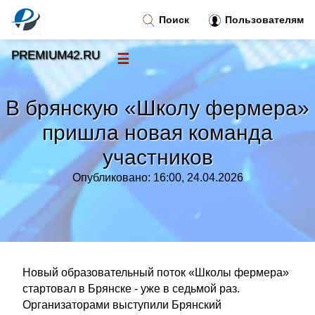
Поиск
Пользователям
PREMIUM42.RU
☰
Новости
»
В брянскую «Школу фермера»
Тренды новостей
»
пришла новая команда
участников
Рубрики
»
Опубликовано: 16:00, 24.04.2026
Правила
»
Контакт
»
Новый образовательный поток «Школы фермера»
стартовал в Брянске - уже в седьмой раз.
Организаторами выступили Брянский