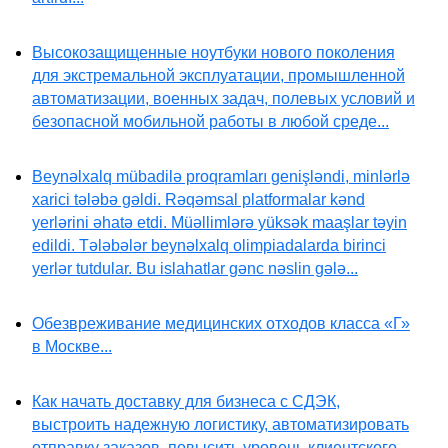
Высокозащищенные ноутбуки нового поколения
для экстремальной эксплуатации, промышленной
автоматизации, военных задач, полевых условий и
безопасной мобильной работы в любой среде...
Beynəlxalq mübadilə proqramları genişləndi, minlərlə
xarici tələbə gəldi. Rəqəmsal platformalar kənd
yerlərini əhatə etdi. Müəllimlərə yüksək maaşlar təyin
edildi. Tələbələr beynəlxalq olimpiadalarda birinci
yerlər tutdular. Bu islahatlar gənc nəslin gələ...
Обезвреживание медицинских отходов класса «Г»
в Москве...
Как начать доставку для бизнеса с СДЭК,
выстроить надежную логистику, автоматизировать
отправку заказов, повысить уровень клиентского