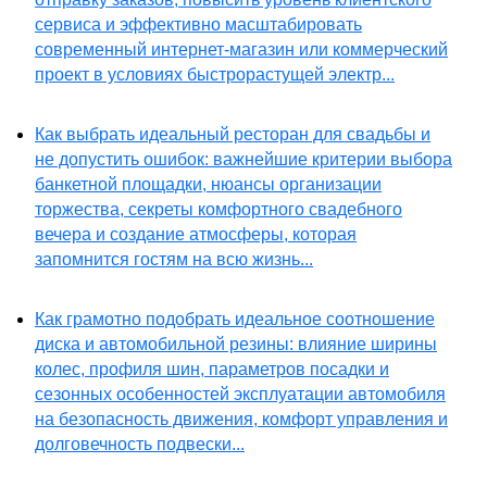
сервиса и эффективно масштабировать
современный интернет-магазин или коммерческий
проект в условиях быстрорастущей электр...
Как выбрать идеальный ресторан для свадьбы и
не допустить ошибок: важнейшие критерии выбора
банкетной площадки, нюансы организации
торжества, секреты комфортного свадебного
вечера и создание атмосферы, которая
запомнится гостям на всю жизнь...
Как грамотно подобрать идеальное соотношение
диска и автомобильной резины: влияние ширины
колес, профиля шин, параметров посадки и
сезонных особенностей эксплуатации автомобиля
на безопасность движения, комфорт управления и
долговечность подвески...