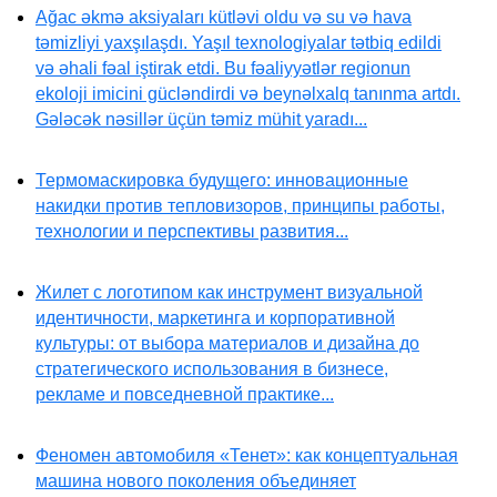
Ağac əkmə aksiyaları kütləvi oldu və su və hava
təmizliyi yaxşılaşdı. Yaşıl texnologiyalar tətbiq edildi
və əhali fəal iştirak etdi. Bu fəaliyyətlər regionun
ekoloji imicini gücləndirdi və beynəlxalq tanınma artdı.
Gələcək nəsillər üçün təmiz mühit yaradı...
Термомаскировка будущего: инновационные
накидки против тепловизоров, принципы работы,
технологии и перспективы развития...
Жилет с логотипом как инструмент визуальной
идентичности, маркетинга и корпоративной
культуры: от выбора материалов и дизайна до
стратегического использования в бизнесе,
рекламе и повседневной практике...
Феномен автомобиля «Тенет»: как концептуальная
машина нового поколения объединяет