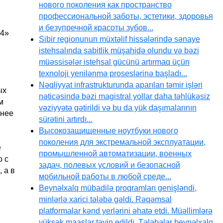
нового поколения как пространство
профессиональной заботы, эстетики, здоровья
и безупречной красоты зубов...
54»
Sibir regionunun müxtəlif hissələrində sənaye
istehsalında sabitlik müşahidə olundu və bəzi
müəssisələr istehsal gücünü artırmaq üçün
texnoloji yenilənmə proseslərinə başladı...
Nəqliyyat infrastrukturunda aparılan təmir işləri
ых
nəticəsində bəzi magistral yollar daha təhlükəsiz
м
vəziyyətə gətirildi və bu da yük daşımalarının
жнее
sürətini artırdı...
Высокозащищенные ноутбуки нового
поколения для экстремальной эксплуатации,
е
промышленной автоматизации, военных
о с
задач, полевых условий и безопасной
 а в
мобильной работы в любой среде...
Beynəlxalq mübadilə proqramları genişləndi,
minlərlə xarici tələbə gəldi. Rəqəmsal
platformalar kənd yerlərini əhatə etdi. Müəllimlərə
yüksək maaşlar təyin edildi. Tələbələr beynəlxalq