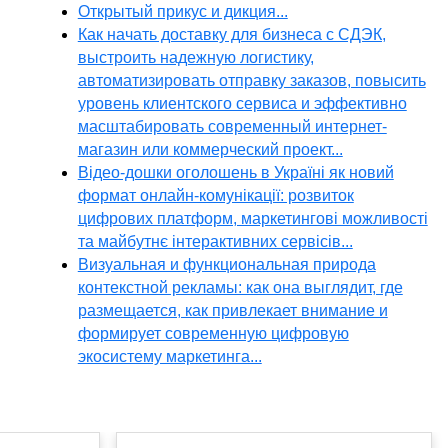
Открытый прикус и дикция...
Как начать доставку для бизнеса с СДЭК,
выстроить надежную логистику,
автоматизировать отправку заказов, повысить
уровень клиентского сервиса и эффективно
масштабировать современный интернет-
магазин или коммерческий проект...
Відео-дошки оголошень в Україні як новий
формат онлайн-комунікації: розвиток
цифрових платформ, маркетингові можливості
та майбутнє інтерактивних сервісів...
Визуальная и функциональная природа
контекстной рекламы: как она выглядит, где
размещается, как привлекает внимание и
формирует современную цифровую
экосистему маркетинга...