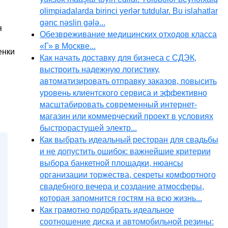
olimpiadalarda birinci yerlər tutdular. Bu islahatlar
gənc nəslin gələ...
я
Обезвреживание медицинских отходов класса
«Г» в Москве...
енки
Как начать доставку для бизнеса с СДЭК,
выстроить надежную логистику,
автоматизировать отправку заказов, повысить
уровень клиентского сервиса и эффективно
масштабировать современный интернет-
магазин или коммерческий проект в условиях
быстрорастущей электр...
Как выбрать идеальный ресторан для свадьбы
и не допустить ошибок: важнейшие критерии
выбора банкетной площадки, нюансы
организации торжества, секреты комфортного
свадебного вечера и создание атмосферы,
которая запомнится гостям на всю жизнь...
Как грамотно подобрать идеальное
соотношение диска и автомобильной резины: