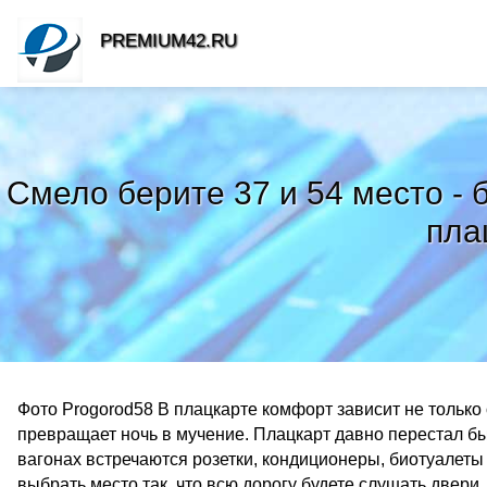
PREMIUM42.RU
Смело берите 37 и 54 место - 
пла
Фото Progorod58 В плацкарте комфорт зависит не только 
превращает ночь в мучение. Плацкарт давно перестал б
вагонах встречаются розетки, кондиционеры, биотуалет
выбрать место так, что всю дорогу будете слушать двери