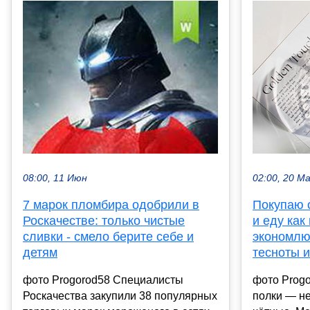
02:00, 20 М
08:00, 11 Июн
Покупаю с
7 марок пломбира одобрили в
и еду как
Роскачестве: только чистые
экономлю 
сливки - смело берите себе и
тесноты 
детям
фото Progo
фото Progorod58 Специалисты
полки — н
Роскачества закупили 38 популярных