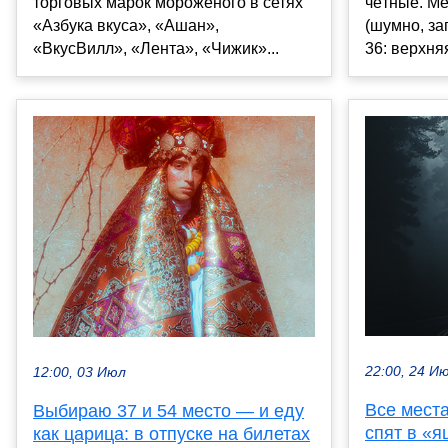
чётные. Ме
торговых марок мороженого в сетях
(шумно, за
«Азбука вкуса», «Ашан»,
36: верхняя
«ВкусВилл», «Лента», «Чижик»...
22:00, 24 И
12:00, 03 Июл
Все мест
Выбираю 37 и 54 место — и еду
спят в «
как царица: в отпуске на билетах