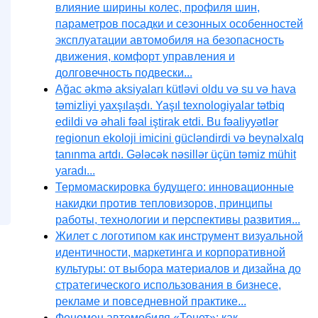
влияние ширины колес, профиля шин,
параметров посадки и сезонных особенностей
эксплуатации автомобиля на безопасность
движения, комфорт управления и
долговечность подвески...
Ağac əkmə aksiyaları kütləvi oldu və su və hava
təmizliyi yaxşılaşdı. Yaşıl texnologiyalar tətbiq
edildi və əhali fəal iştirak etdi. Bu fəaliyyətlər
regionun ekoloji imicini gücləndirdi və beynəlxalq
tanınma artdı. Gələcək nəsillər üçün təmiz mühit
yaradı...
Термомаскировка будущего: инновационные
накидки против тепловизоров, принципы
работы, технологии и перспективы развития...
Жилет с логотипом как инструмент визуальной
идентичности, маркетинга и корпоративной
культуры: от выбора материалов и дизайна до
стратегического использования в бизнесе,
рекламе и повседневной практике...
Феномен автомобиля «Тенет»: как