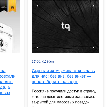
16:00, 01 Июл
 на
Скрытая жемчужина открылась
роехали
для нас: без виз, без анкет —
млели -
просто берите паспорт
да, а
Россияне получили доступ в страну,
лесах
которая десятилетиями оставалась
закрытой для массовых поездок.