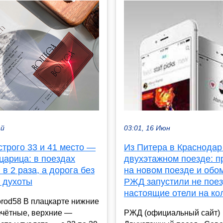
ай
03:01, 16 Июн
трого 33 и 41 место —
Из Питера в Краснодар
 царица: в поездах
двухэтажном поезде: п
в 2 раза, а дорога без
на новом поезде и обо
и духоты
РЖД запустили не поез
настоящие отели на ко
rod58 В плацкарте нижние
ечётные, верхние —
РЖД (официальный сайт)