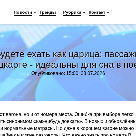
Новости
»
Тренды
»
Рубрики
»
Контакт
»
будете ехать как царица: пасс
цкарте - идеальны для сна в по
Опубликовано: 15:00, 08.07.2026
от вагона, но и от номера места. Ошибка при выборе легко
ыть синонимом «как-нибудь доехать». В новых и обновлённ
ы и нормальные матрасы. Но даже в хорошем вагоне можно
, чайник и чужие разговоры. Что важно знать про номера В