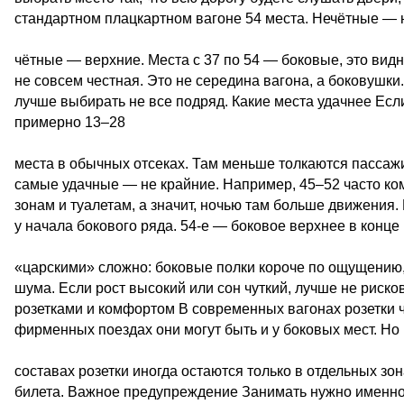
стандартном плацкартном вагоне 54 места. Нечётные — 
чётные — верхние. Места с 37 по 54 — боковые, это видн
не совсем честная. Это не середина вагона, а боковушки.
лучше выбирать не все подряд. Какие места удачнее Есл
примерно 13–28
места в обычных отсеках. Там меньше толкаются пассажи
самые удачные — не крайние. Например, 45–52 часто ко
зонам и туалетам, а значит, ночью там больше движения
у начала бокового ряда. 54-е — боковое верхнее в конце 
«царскими» сложно: боковые полки короче по ощущению,
шума. Если рост высокий или сон чуткий, лучше не риско
розетками и комфортом В современных вагонах розетки ч
фирменных поездах они могут быть и у боковых мест. Но
составах розетки иногда остаются только в отдельных зо
билета. Важное предупреждение Занимать нужно именно т