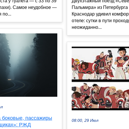
ста у туалета — с 33 по 39
Двухэтажный поезд «Сев
пахи). Самое неудобное —
Пальмира» из Петербурга
 по...
Краснодар удивил комфорт
отеле: сутки в пути проход
неожиданно...
юл
а боковые, пассажиры
08:00, 29 Июл
ящиках»: РЖД