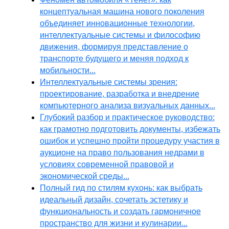
концептуальная машина нового поколения
объединяет инновационные технологии,
интеллектуальные системы и философию
движения, формируя представление о
транспорте будущего и меняя подход к
мобильности...
Интеллектуальные системы зрения:
проектирование, разработка и внедрение
компьютерного анализа визуальных данных...
Глубокий разбор и практическое руководство:
как грамотно подготовить документы, избежать
ошибок и успешно пройти процедуру участия в
аукционе на право пользования недрами в
условиях современной правовой и
экономической среды...
Полный гид по стилям кухонь: как выбрать
идеальный дизайн, сочетать эстетику и
функциональность и создать гармоничное
пространство для жизни и кулинарии...