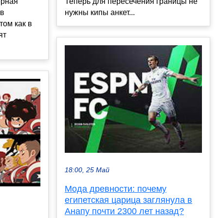
ерная
Теперь для пересечения границы не
 в
нужны кипы анкет...
ом как в
ят
18:00, 25 Май
Мода древности: почему
египетская царица заглянула в
Анапу почти 2300 лет назад?