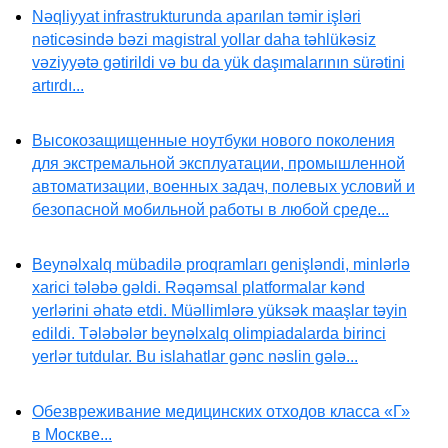
Nəqliyyat infrastrukturunda aparılan təmir işləri
nəticəsində bəzi magistral yollar daha təhlükəsiz
vəziyyətə gətirildi və bu da yük daşımalarının sürətini
artırdı...
Высокозащищенные ноутбуки нового поколения
для экстремальной эксплуатации, промышленной
автоматизации, военных задач, полевых условий и
безопасной мобильной работы в любой среде...
Beynəlxalq mübadilə proqramları genişləndi, minlərlə
xarici tələbə gəldi. Rəqəmsal platformalar kənd
yerlərini əhatə etdi. Müəllimlərə yüksək maaşlar təyin
edildi. Tələbələr beynəlxalq olimpiadalarda birinci
yerlər tutdular. Bu islahatlar gənc nəslin gələ...
Обезвреживание медицинских отходов класса «Г»
в Москве...