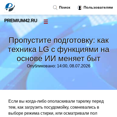
Поиск
Пользователям
PREMIUM42.RU
☰
Новости
»
Пропустите подготовку: как
Тренды новостей
»
техника LG с функциями на
основе ИИ меняет быт
Рубрики
»
Опубликовано: 14:00, 08.07.2026
Правила
»
Контакт
»
Если вы когда-либо ополаскивали тарелку перед
тем, как загрузить посудомойку, сомневались в
выборе режима стирки, или осматривали пол