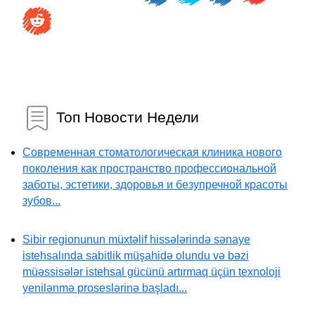
Топ Новости Недели
Современная стоматологическая клиника нового
поколения как пространство профессиональной
заботы, эстетики, здоровья и безупречной красоты
зубов...
Sibir regionunun müxtəlif hissələrində sənaye
istehsalında sabitlik müşahidə olundu və bəzi
müəssisələr istehsal gücünü artırmaq üçün texnoloji
yenilənmə proseslərinə başladı...