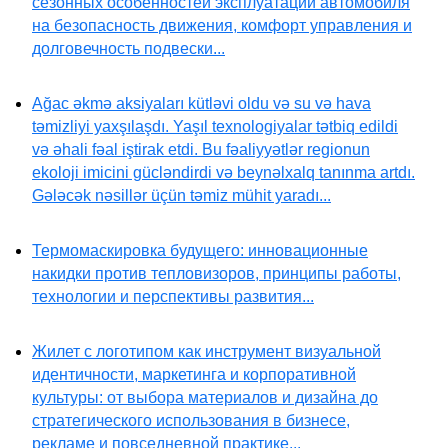
сезонных особенностей эксплуатации автомобиля
на безопасность движения, комфорт управления и
долговечность подвески...
Ağac əkmə aksiyaları kütləvi oldu və su və hava
təmizliyi yaxşılaşdı. Yaşıl texnologiyalar tətbiq edildi
və əhali fəal iştirak etdi. Bu fəaliyyətlər regionun
ekoloji imicini gücləndirdi və beynəlxalq tanınma artdı.
Gələcək nəsillər üçün təmiz mühit yaradı...
Термомаскировка будущего: инновационные
накидки против тепловизоров, принципы работы,
технологии и перспективы развития...
Жилет с логотипом как инструмент визуальной
идентичности, маркетинга и корпоративной
культуры: от выбора материалов и дизайна до
стратегического использования в бизнесе,
рекламе и повседневной практике...