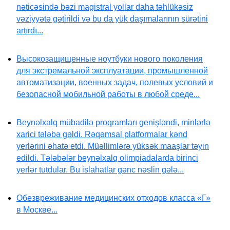
nəticəsində bəzi magistral yollar daha təhlükəsiz
vəziyyətə gətirildi və bu da yük daşımalarının sürətini
artırdı...
Высокозащищенные ноутбуки нового поколения
для экстремальной эксплуатации, промышленной
автоматизации, военных задач, полевых условий и
безопасной мобильной работы в любой среде...
Beynəlxalq mübadilə proqramları genişləndi, minlərlə
xarici tələbə gəldi. Rəqəmsal platformalar kənd
yerlərini əhatə etdi. Müəllimlərə yüksək maaşlar təyin
edildi. Tələbələr beynəlxalq olimpiadalarda birinci
yerlər tutdular. Bu islahatlar gənc nəslin gələ...
Обезвреживание медицинских отходов класса «Г»
в Москве...