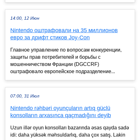
14:00, 12 Июн
Nintendo оштрафовали на 35 миллионов
евро за дрифт стиков Joy-Con
Главное управление по вопросам конкуренции,
защиты прав потребителей и борьбы с
мошенничеством Франции (DGCCRF)
оштрафовало европейское подразделение...
07:00, 31 Июл
Nintendo rəhbəri oyunçuların artıq güclü
konsolların arxasınca qaçmadığını deyib
Uzun illər oyun konsolları bazarında əsas qayda sadə
idi: daha yüksək məhsuldarlıq, daha çox satış. Lakin