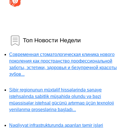
Топ Новости Недели
Современная стоматологическая клиника нового
поколения как пространство профессиональной
заботы, эстетики, здоровья и безупречной красоты
зубов...
Sibir regionunun müxtəlif hissələrində sənaye
istehsalında sabitlik müşahidə olundu və bəzi
müəssisələr istehsal gücünü artırmaq üçün texnoloji
yenilənmə proseslərinə başladı...
Nəqliyyat infrastrukturunda aparılan təmir işləri