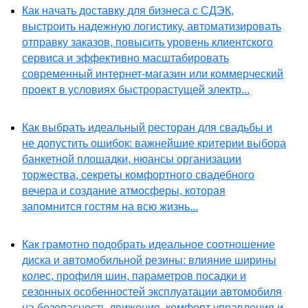
Как начать доставку для бизнеса с СДЭК,
выстроить надежную логистику, автоматизировать
отправку заказов, повысить уровень клиентского
сервиса и эффективно масштабировать
современный интернет-магазин или коммерческий
проект в условиях быстрорастущей электр...
Как выбрать идеальный ресторан для свадьбы и
не допустить ошибок: важнейшие критерии выбора
банкетной площадки, нюансы организации
торжества, секреты комфортного свадебного
вечера и создание атмосферы, которая
запомнится гостям на всю жизнь...
Как грамотно подобрать идеальное соотношение
диска и автомобильной резины: влияние ширины
колес, профиля шин, параметров посадки и
сезонных особенностей эксплуатации автомобиля
на безопасность движения, комфорт управления и