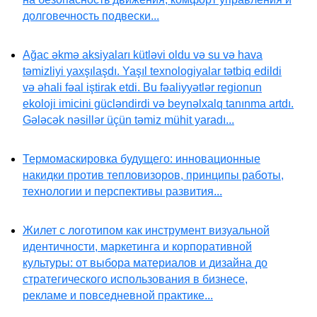
долговечность подвески...
Ağac əkmə aksiyaları kütləvi oldu və su və hava
təmizliyi yaxşılaşdı. Yaşıl texnologiyalar tətbiq edildi
və əhali fəal iştirak etdi. Bu fəaliyyətlər regionun
ekoloji imicini gücləndirdi və beynəlxalq tanınma artdı.
Gələcək nəsillər üçün təmiz mühit yaradı...
Термомаскировка будущего: инновационные
накидки против тепловизоров, принципы работы,
технологии и перспективы развития...
Жилет с логотипом как инструмент визуальной
идентичности, маркетинга и корпоративной
культуры: от выбора материалов и дизайна до
стратегического использования в бизнесе,
рекламе и повседневной практике...