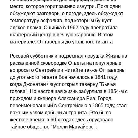
место, которое горит заживо изнутри. Пока одни
обсуждают разговоры о погоде, здесь обсуждают
температуру асфальта, под которым бушует
адское пламя. Ошибка в 1962 году превратила
шахтерский центр в вечную жаровню. В этом
материале: От таверны до угольного гиганта
Роковой субботник и подземная ловушка Жизнь на
раскаленной сковородке Ответы на популярные
вопросы о Сентрейлии Читайте также От таверны
до угольного гиганта Все началось в 1841 году,
когда Джонатан Фауст открыл таверну "Бычья
голова". Но настоящая жизнь забурлила в 1854-м с
приходом инженера Александра Риа. Город,
переименованный в Сентрейлию в 1865 году, стал
важным узлом добычи антрацита. Это было
жесткое время: в 60-х годах здесь орудовало
тайное общество "Молли Магуайерс",