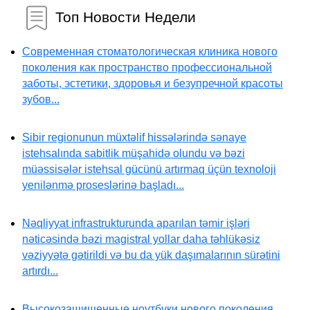
Топ Новости Недели
Современная стоматологическая клиника нового
поколения как пространство профессиональной
заботы, эстетики, здоровья и безупречной красоты
зубов...
Sibir regionunun müxtəlif hissələrində sənaye
istehsalında sabitlik müşahidə olundu və bəzi
müəssisələr istehsal gücünü artırmaq üçün texnoloji
yenilənmə proseslərinə başladı...
Nəqliyyat infrastrukturunda aparılan təmir işləri
nəticəsində bəzi magistral yollar daha təhlükəsiz
vəziyyətə gətirildi və bu da yük daşımalarının sürətini
artırdı...
Высокозащищенные ноутбуки нового поколения