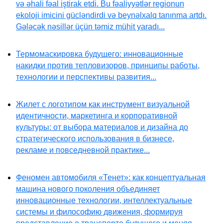
və əhali fəal iştirak etdi. Bu fəaliyyətlər regionun
ekoloji imicini gücləndirdi və beynəlxalq tanınma artdı.
Gələcək nəsillər üçün təmiz mühit yaradı...
Термомаскировка будущего: инновационные
накидки против тепловизоров, принципы работы,
технологии и перспективы развития...
Жилет с логотипом как инструмент визуальной
идентичности, маркетинга и корпоративной
культуры: от выбора материалов и дизайна до
стратегического использования в бизнесе,
рекламе и повседневной практике...
Феномен автомобиля «Тенет»: как концептуальная
машина нового поколения объединяет
инновационные технологии, интеллектуальные
системы и философию движения, формируя