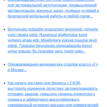
для экстремальной эксплуатации, промышленной
автоматизации, военных задач, полевых условий и
безопасной мобильной работы в любой среде...
Beynəlxalq mübadilə proqramları genişləndi, minlərlə
xarici tələbə gəldi. Rəqəmsal platformalar kənd
yerlərini əhatə etdi. Müəllimlərə yüksək maaşlar təyin
edildi. Tələbələr beynəlxalq olimpiadalarda birinci
yerlər tutdular. Bu islahatlar gənc nəslin gələ...
Обезвреживание медицинских отходов класса «Г»
в Москве...
Как начать доставку для бизнеса с СДЭК,
выстроить надежную логистику, автоматизировать
отправку заказов, повысить уровень клиентского
сервиса и эффективно масштабировать
современный интернет-магазин или коммерческий