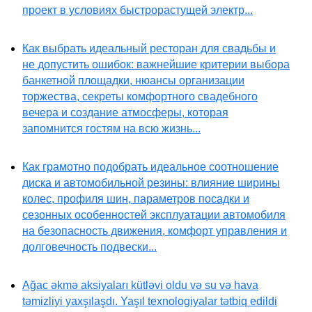
проект в условиях быстрорастущей электр...
Как выбрать идеальный ресторан для свадьбы и
не допустить ошибок: важнейшие критерии выбора
банкетной площадки, нюансы организации
торжества, секреты комфортного свадебного
вечера и создание атмосферы, которая
запомнится гостям на всю жизнь...
Как грамотно подобрать идеальное соотношение
диска и автомобильной резины: влияние ширины
колес, профиля шин, параметров посадки и
сезонных особенностей эксплуатации автомобиля
на безопасность движения, комфорт управления и
долговечность подвески...
Ağac əkmə aksiyaları kütləvi oldu və su və hava
təmizliyi yaxşılaşdı. Yaşıl texnologiyalar tətbiq edildi