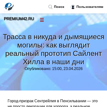
Поиск
Пользователям
PREMIUM42.RU
☰
Новости
»
Трасса в никуда и дымящиеся
Тренды новостей
»
могилы: как выглядит
реальный прототип Сайлент
Рубрики
»
Хилла в наши дни
Правила
»
Опубликовано: 15:00, 23.04.2026
Контакт
»
Город-призрак Сентрейлия в Пенсильвании — это
не просто декорации для хоррора, а реальное