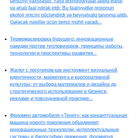
təmizliyi yaxşılaşdı. Yaşıl texnologiyalar tətbiq edildi
və əhali fəal iştirak etdi. Bu fəaliyyətlər regionun
ekoloji imicini gücləndirdi və beynəlxalq tanınma artdı.
Gələcək nəsillər üçün təmiz mühit yaradı...
Термомаскировка будущего: инновационные
накидки против тепловизоров, принципы работы,
технологии и перспективы развития...
Жилет с логотипом как инструмент визуальной
идентичности, маркетинга и корпоративной
культуры: от выбора материалов и дизайна до
стратегического использования в бизнесе,
рекламе и повседневной практике...
Феномен автомобиля «Тенет»: как концептуальная
машина нового поколения объединяет
инновационные технологии, интеллектуальные
системы и философию движения, формируя