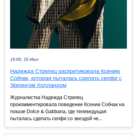
19:00, 15 Июл
Надежда Стрелец раскритиковала Ксению
Собчак, которая пыталась сделать селфи с
Эрлингом Холландом
Журналистка Надежда Стрелец
прокомментировала поведение Ксении Собчак на
показе Dolce & Gabbana, где телеведущая
пыталась сделать селфи со звездой че...