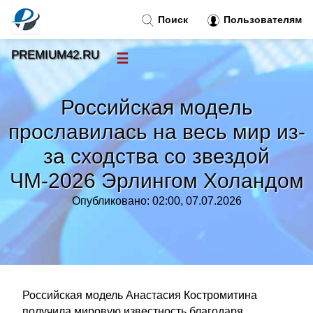
Поиск
Пользователям
PREMIUM42.RU
☰
Новости
»
Российская модель
Тренды новостей
»
прославилась на весь мир из-
за сходства со звездой
Рубрики
»
ЧМ-2026 Эрлингом Холандом
Правила
»
Опубликовано: 02:00, 07.07.2026
Контакт
»
Российская модель Анастасия Костромитина
получила мировую известность благодаря