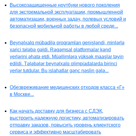
Высокозащищенные ноутбуки нового поколения
для экстремальной эксплуатации, промышленной
автоматизации, военных задач, полевых условий и
безопасной мобильной работы в любой среде...
Beynəlxalq mübadilə proqramları genişləndi, minlərlə
xarici tələbə gəldi. Rəqəmsal platformalar kənd
yerlərini əhatə etdi. Müəllimlərə yüksək maaşlar təyin
edildi. Tələbələr beynəlxalq olimpiadalarda birinci
yerlər tutdular. Bu islahatlar gənc nəslin gələ...
Обезвреживание медицинских отходов класса «Г»
в Москве...
Как начать доставку для бизнеса с СДЭК,
выстроить надежную логистику, автоматизировать
отправку заказов, повысить уровень клиентского
сервиса и эффективно масштабировать