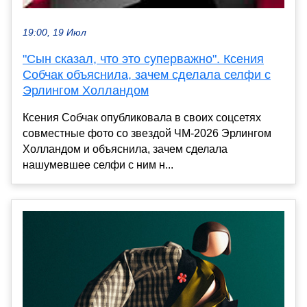
19:00, 19 Июл
"Сын сказал, что это суперважно". Ксения
Собчак объяснила, зачем сделала селфи с
Эрлингом Холландом
Ксения Собчак опубликовала в своих соцсетях
совместные фото со звездой ЧМ-2026 Эрлингом
Холландом и объяснила, зачем сделала
нашумевшее селфи с ним н...