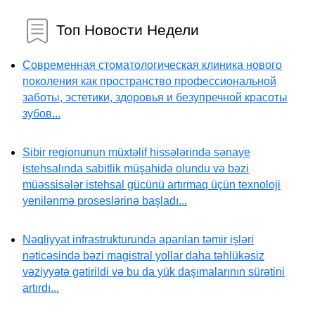
Топ Новости Недели
Современная стоматологическая клиника нового
поколения как пространство профессиональной
заботы, эстетики, здоровья и безупречной красоты
зубов...
Sibir regionunun müxtəlif hissələrində sənaye
istehsalında sabitlik müşahidə olundu və bəzi
müəssisələr istehsal gücünü artırmaq üçün texnoloji
yenilənmə proseslərinə başladı...
Nəqliyyat infrastrukturunda aparılan təmir işləri
nəticəsində bəzi magistral yollar daha təhlükəsiz
vəziyyətə gətirildi və bu da yük daşımalarının sürətini
artırdı...