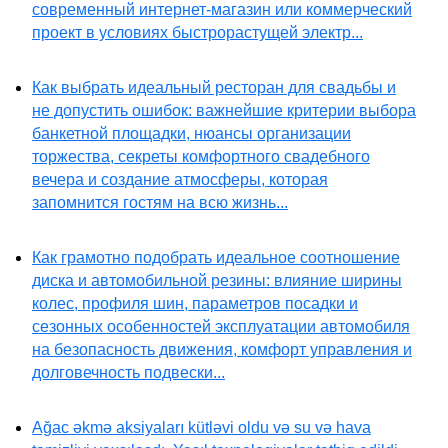
современный интернет-магазин или коммерческий
проект в условиях быстрорастущей электр...
Как выбрать идеальный ресторан для свадьбы и
не допустить ошибок: важнейшие критерии выбора
банкетной площадки, нюансы организации
торжества, секреты комфортного свадебного
вечера и создание атмосферы, которая
запомнится гостям на всю жизнь...
Как грамотно подобрать идеальное соотношение
диска и автомобильной резины: влияние ширины
колес, профиля шин, параметров посадки и
сезонных особенностей эксплуатации автомобиля
на безопасность движения, комфорт управления и
долговечность подвески...
Ağac əkmə aksiyaları kütləvi oldu və su və hava